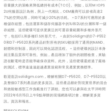
容量擴大的策略來降低總持有成本(TCO)。例如，以10M IOPS
2U伺服器設計為例，與上一代相比，OEM廠商可以節省高達2
7%的空間佔用，同時可減少20%的功耗。 • D7系列可應用於多
種儲存組態，包括運算和儲存伺服器中的1U和2U的分層和單一儲
存組態。這些硬碟可提供更廣泛的可選容量範圍和多種外形尺
寸，包括E1.L和多種E1.S外形尺寸。 • 由於Solidigm的D7-P552
0和D7-P5620系列產品針對所有的SKU都採用了通用的NAND、
韌體和控制器，因此可以簡化認證流程。 • 這些硬碟的設計本身
就注重品質和可靠性。例如，產品增加了額外的韌體檢查，來驗
證在斷電時是否能準確保存資料。此外，這些硬碟還經過了嚴格
的測試，標準遠遠遠超越產業規範和常見產業實務標準。
歡迎造訪solidigm.com，瞭解有關D7-P5620、D7-P5520以
及整個D7系列產品的更多資訊。這些產品都針對現實世界的混合
和效能敏感型工作負載進行了調校。您也可以參與在太平洋時間
2022年6月15日上午9點舉辦的現場網路研討會，瞭解更多資
訊。資訊和報名。
關於SOLIDIGM