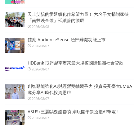
天上父親的愛延續化作希望力量！ 六名子女捐贈家扶
「南投映全號」延續善的循環
2026/08/08
鎧應 AudienceSense 臉部辨識功能上市
2026/08/07
HDBank 取得越南歷來最大規模國際銀團社會貸款
2026/08/07
創智動能強化AI與經營雙軸競爭力 投資長受臺大EMBA
邀分享AI時代投資思維
2026/08/07
ASUSx三麗鷗耍酷聯萌 潮玩開學祭搶抱AI筆電！
2026/08/07