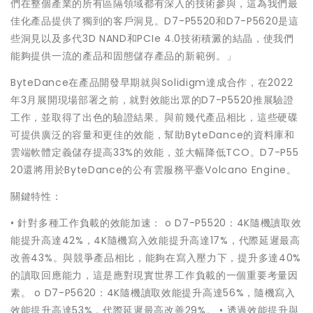
們在整個產業的所有區隔領域都有深入的技術參與，這為我們最
佳化產品提供了獨到的客戶洞見。D7-P5520和D7-P5620是這
些洞見以及多代3D NAND和PCIe 4.0技術積澱的結晶，使我們
能夠提供一流的產品和固態儲存產品的新範例。」
ByteDance在產品開發早期就與Solidigm達成合作，在2022
年3月展開現場部署之前，就對效能出眾的D7-P5520推展驗證
工作，並取得了出色的驗證結果。與前幾代產品相比，這些硬碟
可提供廣泛的容量和更佳的效能，幫助ByteDance的資料庫和
雲端軟體定義儲存提高33%的效能，並大幅降低TCO。D7-P55
20還將用於ByteDance的公有雲服務平臺Volcano Engine。
關鍵特性：
• 針對多種工作負載的效能加速： o D7-P5520：4K隨機讀取效
能提升高達42%，4K隨機寫入效能提升高達17%，代際延遲最高
改善43%。與競爭產品相比，能夠在寫入壓力下，提升多達40%
的讀取回應能力，這是應對現實世界工作負載的一個重要考量因
素。 o D7-P5620：4K隨機讀取效能提升高達56%，隨機寫入
效能提升高達53%，代際延遲最高改善29%。 • 透過效能提升與