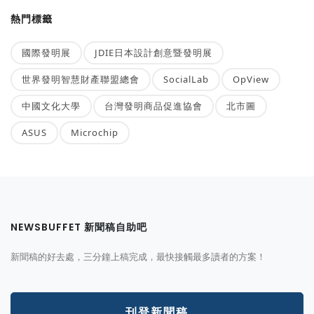
熱門標籤
國際發明展
JDIE日本設計創意暨發明展
世界發明智慧財產聯盟總會
SocialLab
OpView
中國文化大學
台灣發明商品促進協會
北市圖
ASUS
Microchip
NEWSBUFFET 新聞稿自助吧
新聞稿的好去處，三分鐘上稿完成，最快接觸最多讀者的方案！
刊登新聞稿