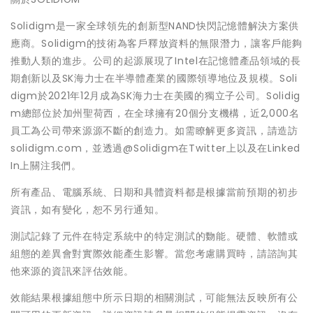
Solidigm是一家全球領先的創新型NAND快閃記憶體解決方案供
應商。Solidigm的技術為客戶釋放資料的無限潛力，讓客戶能夠
推動人類的進步。公司的起源展現了Intel在記憶體產品領域的長
期創新以及SK海力士在半導體產業的國際領導地位及規模。Soli
digm於2021年12月成為SK海力士在美國的獨立子公司。Solidig
m總部位於加州聖荷西，在全球擁有20個分支機構，近2,000名
員工為公司帶來源源不斷的創造力。如需瞭解更多資訊，請造訪
solidigm.com，並透過@Solidigm在Twitter上以及在Linked
In上關注我們。
所有產品、電腦系統、日期和具體資料都是根據當前預期的初步
資訊，如有變化，恕不另行通知。
測試記錄了元件在特定系統中的特定測試的覅能。硬體、軟體或
組態的差異會對實際效能產生影響。當您考慮購買時，請諮詢其
他來源的資訊來評估效能。
效能結果根據組態中所示日期的相關測試，可能無法反映所有公