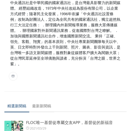
中央通訊社是中華民國的國家通訊社，是台灣最具影響力的新聞媒
體。 經歷組織改造，1973年中央社改組為股份有限公司，以企業
方式經營；隨著民主化發展，1996年依據「中央通訊社設置條
例」改制為財團法人，定位為全民共有的國家通訊社，獨立超然執
行三大法定任務： ．辦理國內外新聞報導業務，服務大眾傳播媒
體。 ．辦理國家對外新聞通訊業務，促進國際對台灣之瞭解。 ．
加強與國際新聞通訊社合作，增進國際新聞交流。 秉持「正確、
領先、客觀、翔實」的基本原則，中央社專業新聞團隊每天以中、
英、日文即時對外發出上千則新聞、照片、圖表、影音與資訊，是
台灣唯一多語文新聞媒體，服務對象從媒體客戶擴大為閱聽大眾；
從台灣民眾延伸至全球僑胞與讀者，充分扮演「台灣之眼，世界之
窗」。
精選新聞稿
最新新聞稿
FLOC唯一基督徒專屬交友APP，基督徒的新福音
2021/03/29