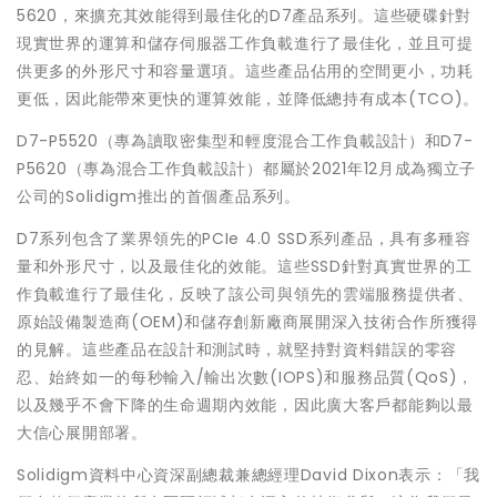
5620，來擴充其效能得到最佳化的D7產品系列。這些硬碟針對
現實世界的運算和儲存伺服器工作負載進行了最佳化，並且可提
供更多的外形尺寸和容量選項。這些產品佔用的空間更小，功耗
更低，因此能帶來更快的運算效能，並降低總持有成本(TCO)。
D7-P5520（專為讀取密集型和輕度混合工作負載設計）和D7-
P5620（專為混合工作負載設計）都屬於2021年12月成為獨立子
公司的Solidigm推出的首個產品系列。
D7系列包含了業界領先的PCIe 4.0 SSD系列產品，具有多種容
量和外形尺寸，以及最佳化的效能。這些SSD針對真實世界的工
作負載進行了最佳化，反映了該公司與領先的雲端服務提供者、
原始設備製造商(OEM)和儲存創新廠商展開深入技術合作所獲得
的見解。這些產品在設計和測試時，就堅持對資料錯誤的零容
忍、始終如一的每秒輸入/輸出次數(IOPS)和服務品質(QoS)，
以及幾乎不會下降的生命週期內效能，因此廣大客戶都能夠以最
大信心展開部署。
Solidigm資料中心資深副總裁兼總經理David Dixon表示：「我