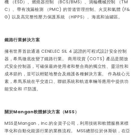
機 （ESD）、燃燒器控制 （BCS/BMS）、渦輪機械控制 （TM
C）、帶有洩漏檢測 （PMC) 的管道管理控制、火災和氣體 (F&
G) 以及高完整性壓力保護系統 （HIPPS）、海底和油罐區。
鐵路行業解決方案
擁有世界首款通過 CENELEC SIL 4 認證的可程式設計安全控制
器，希馬徹底改變了鐵路行業。 商用現貨 (COTS) 產品是開放
式安全控制器，可確保最終使用者和整合商的獨立性、靈活性和
成本節約，並可以輕鬆地整合及維護各種解決方案。 作為核心元
素，希馬系統在平交道口、聯鎖系統和軌道車輛等應用中提供功
能安全和 IT防護。
關於Mangan軟體解決方案（MSS）
MSS是Mangan，Inc.的全資子公司，利用技術和軟體服務來標
準化和自動化能源行業的業務流程。 MSS總部位於休斯頓，在亞