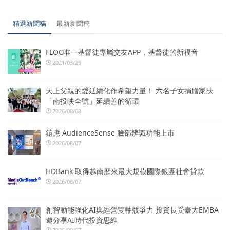
精選新聞稿
最新新聞稿
FLOC唯一基督徒專屬交友APP，基督徒的新福音
2021/03/29
天上父親的愛延續化作希望力量！ 六名子女捐贈家扶
「南投映全號」延續善的循環
2026/08/08
鎧應 AudienceSense 臉部辨識功能上市
2026/08/07
HDBank 取得越南歷來最大規模國際銀團社會貸款
2026/08/07
創智動能強化AI與經營雙軸競爭力 投資長受臺大EMBA
邀分享AI時代投資思維