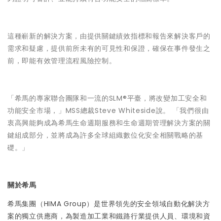
這種嶄新的解決方案，由提供關鍵績效指標和報告來解決客戶的
需求和疑慮，提供前所未有的可見性和保證，確保在事件發生之
前，即能有效管理流程風險控制。
「希馬的專家聯合團隊和一流的SLM®平臺，將改變加工安全和
功能安全市場，」MSS總裁Steve Whiteside說。 「我們很由
衷高興能夠成為希馬生命週期服務和生命週期管理解決方案的關
鍵組成部分，並將成為許多全球組織數位化安全相關戰略的基
礎。」
關於希馬
希馬集團（HIMA Group）是世界領先的安全領域自動化解決方
案的獨立供應商，為製造加工業和鐵路行業提供人員、環境和資