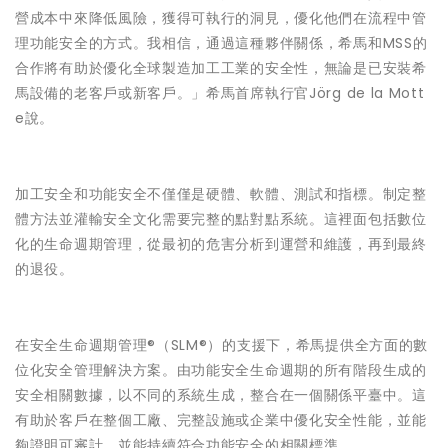
營成本中來降低風險，獲得可執行的洞見，優化他們在流程中管
理功能安全的方式。我相信，通過這種夥伴關係，希馬和MSS的
合作將有助於優化全球製造加工工業的安全性，無論是已安裝希
馬設備的老客戶或新客戶。」希馬首席執行官Jörg de la Mott
e說。
加工安全和功能安全不僅僅是硬體、軟體、測試和指標。制定整
體方法並灌輸安全文化需要完整的點對點系統。這裡面包括數位
化的生命週期管理，從最初的危害分析到運營和維護，再到最終
的退役。
在安全生命週期管理®（SLM®）的支援下，希馬提供全方面的數
位化安全管理解決方案。由功能安全生命週期的所有階段生成的
安全相關數據，以不同的系統生成，整合在一個關係平臺中。這
有助於客戶在整個工廠、完整設施或企業中優化安全性能，並能
夠證明可審計、並能持續符合功能安全的相關標準。