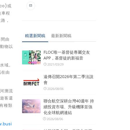
co)或
（車程
道路，
精選新聞稿
最新新聞稿
年間由
他動物以
FLOC唯一基督徒專屬交友
APP，基督徒的新福音
片水域。
2021/03/29
活在由
遠傳召開2026年第二季法說
會
2026/08/06
遜河溯流
，遊客還
聯合航空深耕台灣40週年 持
都有種類
續投資市場、升級機隊並強
化全球航網連結
2026/08/06
w.busi