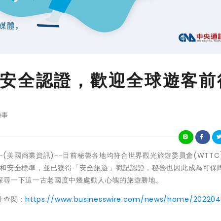
安全認證，歡迎全球遊客前
時事
魯利馬--(美國商業資訊)--目前秘魯各地均符合世界觀光旅遊委員會(WTTC
中的健康和安全標準，並已獲得「安全旅遊」戳記認證，秘魯也因此成為可保
探尋一下這一古老國度中幾處動人心魄的旅遊勝地。
址查閱：
https://www.businesswire.com/news/home/20220