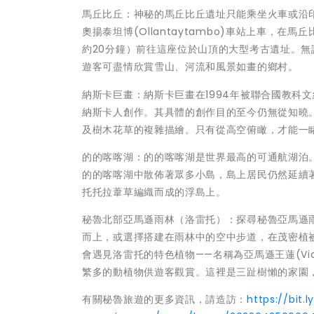
馬丘比丘：神秘的馬丘比丘遺址只能乘坐火車或沿印加古道
奧揚泰坦博(Ollantaytambo)車站上車，在馬
約20分鐘）前往這座位於山頂的大型考古遺址。
遊客可盡情欣賞雪山、河流和風景如畫的鄉村。
納斯卡巨畫：納斯卡巨畫在1994年被聯合國教科文
納斯卡人創作。其具體的創作目的至今仍無從知曉
及樹木花草的複雜描繪。只有從高空俯瞰，才能一
的的喀喀湖：的的喀喀湖是世界最高的可通航湖泊
的的喀喀湖中散佈著眾多小島，島上居民仍然延續著
托托拉葦草編織而成的浮島上。
秘魯北部亞馬遜雨林（洛雷托）：探尋秘魯亞馬遜
而上，或選擇搭建在雨林中的空中步道，在茂密植
會遇見洛雷托的特色植物——名稱為亞馬遜王蓮(Vict
繁多的動植物供遊客觀賞。這裡是三趾樹懶的家園
有關秘魯旅遊的更多資訊，請造訪：
https://bit.l