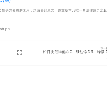
42/en/
文僅供方便瞭解之用，煩請參照原文，原文版本乃唯一具法律效力之
gob.pe
下一
如何挑選維他命C、維他命Ｄ3、蜂膠
.