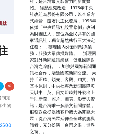
社，是台灣最具影響力的新聞媒
體。 經歷組織改造，1973年中央
社改組為股份有限公司，以企業方
式經營；隨著民主化發展，1996年
依據「中央通訊社設置條例」改制
為財團法人，定位為全民共有的國
家通訊社，獨立超然執行三大法定
往
任務： ．辦理國內外新聞報導業
務，服務大眾傳播媒體。 ．辦理國
家對外新聞通訊業務，促進國際對
台灣之瞭解。 ．加強與國際新聞通
訊社合作，增進國際新聞交流。 秉
持「正確、領先、客觀、翔實」的
基本原則，中央社專業新聞團隊每
天以中、英、日文即時對外發出上
)制定
千則新聞、照片、圖表、影音與資
訊，是台灣唯一多語文新聞媒體，
障生物
服務對象從媒體客戶擴大為閱聽大
眾；從台灣民眾延伸至全球僑胞與
讀者，充分扮演「台灣之眼，世界
42500
之窗」。