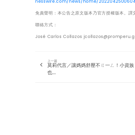
nesswire.com/news/home/202204250060
免責聲明：本公告之原文版本乃官方授權版本。譯
聯絡方式：
José Carlos Collazos jcollazos@promperu.
上一篇
莫莉代言／讓媽媽舒壓不ㄍ一ㄥ！小資族
也...