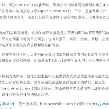
(Inca Trails)徒步到達。乘坐火車的遊客可從庫斯科市(Cus
丘比丘普韋布洛酒店站（原Aguas Calientes站）下車，之後乘坐巴士
無論選擇何種方式，沿途的壯觀景色都將令遊客大飽眼福，沿著蜿蜒的
組織列入世界遺產。這些神秘巨畫據說是在西元前500年至西元500
。巨畫的圖案中有簡單的圖形，也有對猴子、魚類、鯨魚、鳥類、其
睹納斯卡巨畫的龐大規模和豐富的內容。
。在安第斯神話中，太陽神的子孫和印加帝國締造者們正是誕生自這
祖輩的習俗和傳統，比如烏羅斯(Uros)聚落的族人們，至今仍然生
雨林的方式很多，但最受歡迎且獨具魅力的方式則是乘坐小船沿亞馬
被之上欣賞雨林全景。雙筒望遠鏡是該地區乘船遊客的標配。在這裡
oria Amazonica)的巨大睡蓮。無論是在旱季還是雨季，該地區
，還棲息著美麗稀有的粉紅河豚。
y/36JEtrI
。 原文版本可在businesswire.com上查閱：
https://ww