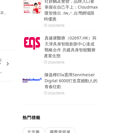
社群觸及會變，品牌入口要
掌握在自己手上：Cloudmax
版本。
匯智推出 .tw／.台灣網域限
時優惠
2026/08/06
真健康醫療（02697.HK）與
天津具身智能創新中心達成
戰略合作 共建具身智能醫療
產業生態
篇
2026/08/06
？
..
陳嘉樺Ella選擇Sennheiser
Digital 6000打造震撼動人的
青春狂歡
2026/08/06
熱門標籤
北市圖
國際發明展