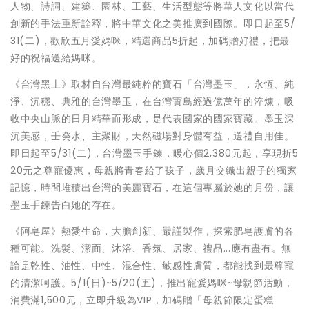
人物、詩詞、建築、園林、工藝、生活型態等將華人文化以當代
創新的手法重新詮釋，將中華文化之美推廣到國際。即日起至5/
31(二)，歡欣五月愛媽咪，精選商品5折起，加碼贈好禮，把最
好的祝福送給媽咪。
《台灣黑土》取材自台灣最純粹的寶石「台灣墨玉」，永恆、純
淨、沉穩、典雅的台灣墨玉，在台灣寶島經過億萬年的淬煉，吸
收中央山脈的日月精華而形成，是代表國家的國家寶藏。墨玉深
沉美感，壬癸水、主聚財，天然磁場對身體有益，送禮自用佳。
即日起至5/31(二)，台灣墨玉手鍊，暖心價2,380元起，享現折5
20元之尊寵優惠，母親將青春給了孩子，歲月交織出親子的獨家
記憶，時間堆積出台灣的美麗寶石，在這個專屬於她的月份，讓
墨玉手鍊告白她的存在。
《阿皂屋》熱愛生命，大膽創新、嚴謹製作，探索肥皂護膚的各
種可能。洗髮、潔面、沐浴、香氛、居家、禮品...應有盡有。無
論是乾性、油性、中性、混合性、敏感性膚質，都能找到最尊寵
的清潔呵護。5/1(日)~5/20(五)，推出寵愛媽咪~母親節活動，
消費滿1,500元，立即升級為VIP，加碼贈「母親節限定蛋糕