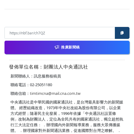
推廣新聞稿
發佈單位名稱：財團法人中央通訊社
新聞聯絡人：訊息服務核稿員
聯絡電話：02-25051180
聯絡信箱：
timtimcna@mail.cna.com.tw
中央通訊社是中華民國的國家通訊社，是台灣最具影響力的新聞媒
體。 經歷組織改造，1973年中央社改組為股份有限公司，以企業
方式經營；隨著民主化發展，1996年依據「中央通訊社設置條
例」改制為財團法人，定位為全民共有的國家通訊社，獨立超然執
行三大法定任務： ．辦理國內外新聞報導業務，服務大眾傳播媒
體。 ．辦理國家對外新聞通訊業務，促進國際對台灣之瞭解。 ．