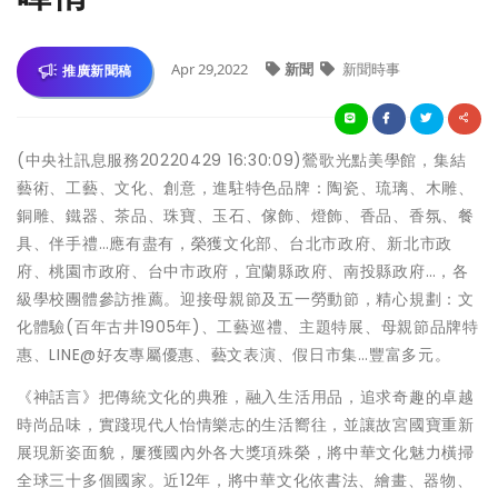
Apr 29,2022
新聞
新聞時事
推廣新聞稿
(中央社訊息服務20220429 16:30:09)鶯歌光點美學館，集結
藝術、工藝、文化、創意，進駐特色品牌：陶瓷、琉璃、木雕、
銅雕、鐵器、茶品、珠寶、玉石、傢飾、燈飾、香品、香氛、餐
具、伴手禮…應有盡有，榮獲文化部、台北市政府、新北市政
府、桃園市政府、台中市政府，宜蘭縣政府、南投縣政府…，各
級學校團體參訪推薦。迎接母親節及五一勞動節，精心規劃：文
化體驗(百年古井1905年)、工藝巡禮、主題特展、母親節品牌特
惠、LINE@好友專屬優惠、藝文表演、假日市集…豐富多元。
《神話言》把傳統文化的典雅，融入生活用品，追求奇趣的卓越
時尚品味，實踐現代人怡情樂志的生活嚮往，並讓故宮國寶重新
展現新姿面貌，屢獲國內外各大獎項殊榮，將中華文化魅力橫掃
全球三十多個國家。近12年，將中華文化依書法、繪畫、器物、