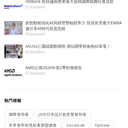
HDBank 取得越南歷來最大規模國際銀團社會貸款
2026/08/07
創智動能強化AI與經營雙軸競爭力 投資長受臺大EMBA
邀分享AI時代投資思維
2026/08/07
ASUSx三麗鷗耍酷聯萌 潮玩開學祭搶抱AI筆電！
2026/08/07
AMD公佈2026年第2季財務報告
2026/08/07
熱門標籤
國際發明展
JDIE日本設計創意暨發明展
世界發明智慧財產聯盟總會
SocialLab
OpView