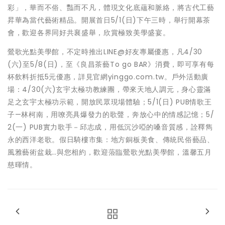
彩」，華而不俗、豔而不凡，體現文化底蘊和脈絡，將古代工藝
昇華為當代藝術精品。開展首日5/1(日)下午三時，舉行開幕茶
會，歡迎各界同好共襄盛舉，欣賞極致美學盛宴。
鶯歌光點美學館，不定時推出LINE@好友專屬優惠，凡4/30
(六)至5/8(日)，至《良昌茶藝To go BAR》消費，即可享有每
杯飲料折抵5元優惠，詳見官網yinggo.com.tw。戶外活動廣
場：4/30(六)玄宇太極功教練團，帶來天地人調元，身心靈滿
足之玄宇太極功示範，開放民眾現場體驗；5/1(日) PUB情歌王
子—林柯南，用嘹亮具爆發力的歌聲，奔放心中的情感記憶；5/
2(一) PUB實力歌手－邱志成，用低沉沙啞的嗓音質感，詮釋雋
永的西洋老歌。假日騎樓市集：地方銅板美食、傳統民俗藝品、
風雅藝術盆栽…與您相約，歡迎蒞臨鶯歌光點美學館，溫馨五月
慈暉情。