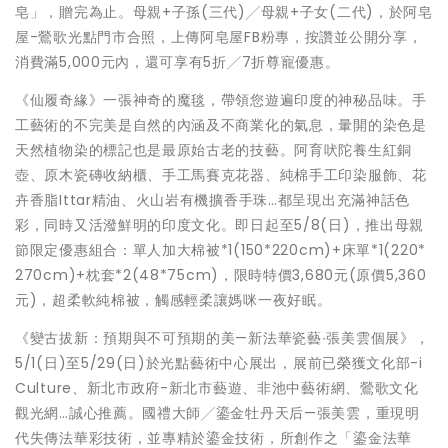
皂」，贈完為止。母親+子孫(三代)╱母親+子女(二代)，於阿皂
屋-鶯歌光點門市合照，上傳阿皂屋FB粉專，按讚並公開分享，
消費滿5,000元內，還可享有5折╱7折尊寵優惠。
《仙履奇緣》一張神奇的魔毯，帶領您遊遍印度的神秘品味。手
工藝術的不完美是自然的內涵及不商業化的氣息，暈開的染色是
天然植物染的標記也是最原始古老的技藝。阿育吠陀養生紅銅
壺、原木瓷磚收納櫃、手工馬賽克花器、純棉手工印染服飾、花
卉香脂Ittar精油、火山岩有機擴香手珠…都呈現出充滿神話色
彩，同時又活潑鮮明的印度文化。即日起至5/8(日)，推出母親
節限定優惠組合：單人加大棉被*1(150*220cm)+床單*1(220*
270cm)+枕套*2(48*75cm)，限時特價3,680元(原價5,360
元)，超柔軟純棉被，觸感輕柔讓媽咪一夜好眠。
《變古拔新：預期與不可預期的美—新法華瓷藝∙張美雲個展》，
5/1(日)至5/29(日)於光點藝術中心展出，展前已榮獲文化部-i
Culture、新北市政府-新北市藝遊、非池中藝術網、鶯歌文化
觀光網…誠心推薦。國禮大師╱鎏金牡丹天后—張美雲，重現明
代失傳法華彩技術，並專精於鎏金技術，所創作之「鎏金法華