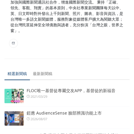
加強與國際新聞通訊社合作，增進國際新聞交流。 秉持「正確、
領先、客觀、翔實」的基本原則，中央社專業新聞團隊每天以中、
英、日文即時對外發出上千則新聞、照片、圖表、影音與資訊，是
台灣唯一多語文新聞媒體，服務對象從媒體客戶擴大為閱聽大眾；
從台灣民眾延伸至全球僑胞與讀者，充分扮演「台灣之眼，世界之
窗」。
精選新聞稿
最新新聞稿
FLOC唯一基督徒專屬交友APP，基督徒的新福音
2021/03/29
鎧應 AudienceSense 臉部辨識功能上市
2026/08/07