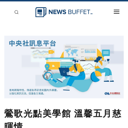
回到首頁
新聞稿分類
登入
刊登
鶯歌光點美學館 溫馨五月慈
暉情