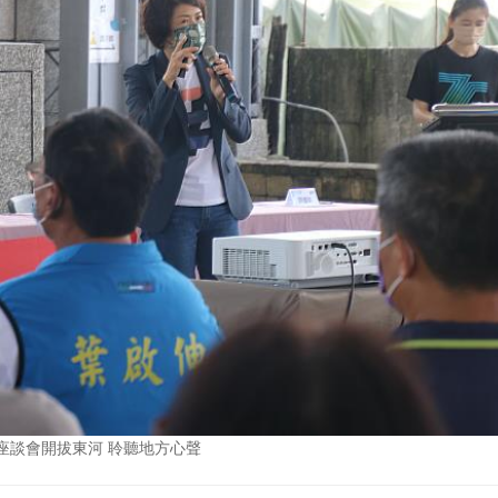
座談會開拔東河 聆聽地方心聲