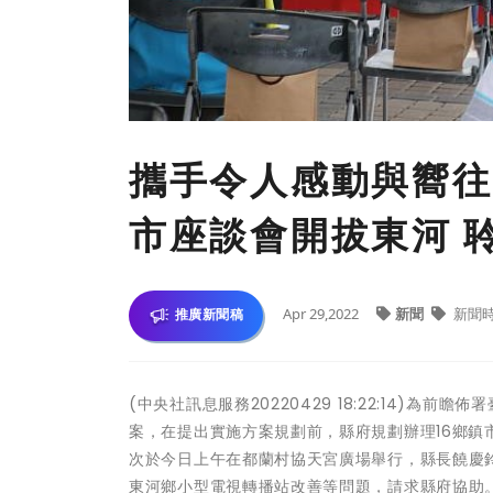
攜手令人感動與嚮往
市座談會開拔東河 
Apr 29,2022
新聞
新聞
推廣新聞稿
(中央社訊息服務20220429 18:22:14)為
案，在提出實施方案規劃前，縣府規劃辦理16鄉鎮
次於今日上午在都蘭村協天宮廣場舉行，縣長饒慶
東河鄉小型電視轉播站改善等問題，請求縣府協助