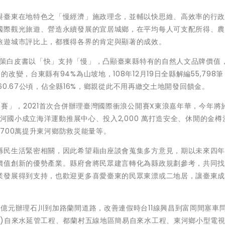
與臺東在地特色之「慢經濟」施政理念，並輔以快思維、高效率的行
國際觀光旅遊、營造永續發展的宜居城鄉，在平均每人可支配所得、
旅遊城市評比上，都獲得各界的肯定與顯著的成效。
0政策白皮書以「快」支持「慢」，凸顯臺東縣特有的自然人文品牌價值
變，台東縣有94%為山坡地，108年12月19日全縣解編55,798筆
960.67公頃，佔全縣16%，鄉親從此不用再繳交土地開發回饋金。
賽」，2021首次合併辦理臺灣國際衝浪公開賽X東浪嘉年華，今年將於
東河國小成立海洋運動推展中心、投入2,000 萬打造安全、休閒的金樽
,700萬提升東河鄉防救災能量等。
縣民生活緊密相關，因此希望藉由座談會蒐集多方意見，期以未來四
價值創新的優勢產業。縣府會將民眾建言轉化為縣政規劃參考，共同
業發展得到支持，也歡迎更多喜愛臺東的民眾東漂或二地居，讓臺東
億元辦理石川到加路蘭間道路，改善連假時台11線興昌到富岡間塞車
間)自來水延管工程、都蘭村五線地區簡易自來水工程、東河鄉小型電