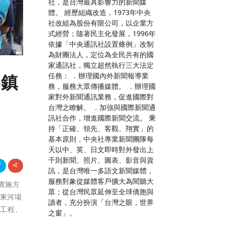
社，是台灣最具影響力的新聞媒
體。 經歷組織改造，1973年中央
社改組為股份有限公司，以企業方
式經營；隨著民主化發展，1996年
依據「中央通訊社設置條例」改制
為財團法人，定位為全民共有的國
家通訊社，獨立超然執行三大法定
任務： ．辦理國內外新聞報導業
鄉鎮
務，服務大眾傳播媒體。 ．辦理國
家對外新聞通訊業務，促進國際對
台灣之瞭解。 ．加強與國際新聞通
訊社合作，增進國際新聞交流。 秉
持「正確、領先、客觀、翔實」的
基本原則，中央社專業新聞團隊每
天以中、英、日文即時對外發出上
千則新聞、照片、圖表、影音與資
訊，是台灣唯一多語文新聞媒體，
服務對象從媒體客戶擴大為閱聽大
展實施方
眾；從台灣民眾延伸至全球僑胞與
，東河場
讀者，充分扮演「台灣之眼，世界
水工程、
之窗」。