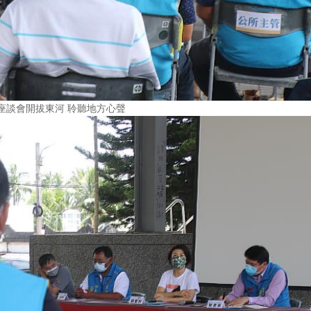
座談會開拔東河 聆聽地方心聲