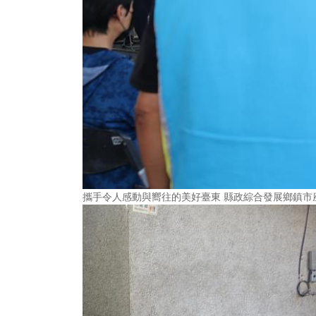
攜手令人感動與嚮往的美好臺東 縣政綜合發展鄉鎮市