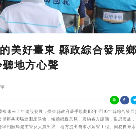
的美好臺東 縣政綜合發展
聆聽地方心聲
時事
前瞻佈署臺東未來四年建設發展，臺東縣政府著手規劃113年至116年縣綜合發
市舉辦共18場巡迴座談會，傾聽鄉親意見，廣納各方建議，集思廣益
鈴率相關局處主管及人員出席，地方提出自來水延管工程、簡易自來
。