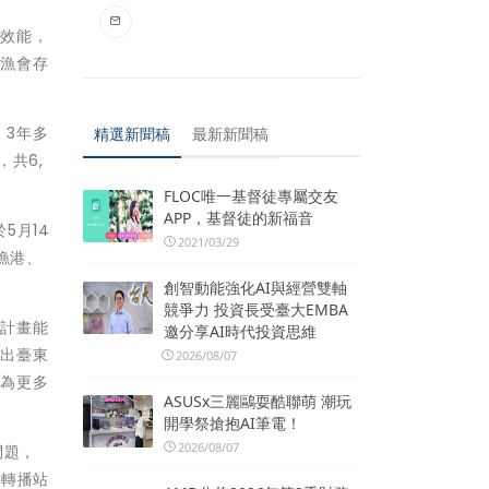
政效能，
農漁會存
，3年多
精選新聞稿
最新新聞稿
，共6,
FLOC唯一基督徒專屬交友
APP，基督徒的新福音
5月14
2021/03/29
漁港、
創智動能強化AI與經營雙軸
競爭力 投資長受臺大EMBA
年計畫能
邀分享AI時代投資思維
找出臺東
2026/08/07
成為更多
ASUSx三麗鷗耍酷聯萌 潮玩
開學祭搶抱AI筆電！
2026/08/07
問題，
視轉播站