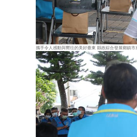
攜手令人感動與嚮往的美好臺東 縣政綜合發展鄉鎮市