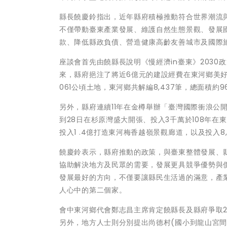
縣長饒慶鈴指出，近年縣府積極推動符合世界潮流
不僅帶動臺東產業發展、維護自然生態景觀、發展
款、降低縣政負債、營造健康高齡友善城市及國際
座談會首先由饒縣長說明《慢經濟in臺東》203
來，縣府挹注了將近6億元的建設經費在東河鄉美好的改
061公頃土地，東河鄉共解編8,437筆，總面積約
另外，縣府連續11年在金樽舉辦「臺灣國際衝浪公開
到28日在杉原灣盛大開張、投入3千萬於108年在
投入1 .4億打造東河梅香越嶺景觀廊道，以及投入8
饒慶鈴表示，縣府推動的政策，與臺東整體發展、
協助解決地方及民眾的需要，發展更具競爭優勢與
發展最好的方向，不僅要讓縣民生活過的滿意，產
人心中的第二個家。
會中東河鄉代會鄭志昌主席肯定饒縣長及縣府爭取2
另外，地方人士則分別提出尚德村(國小到龍山宮