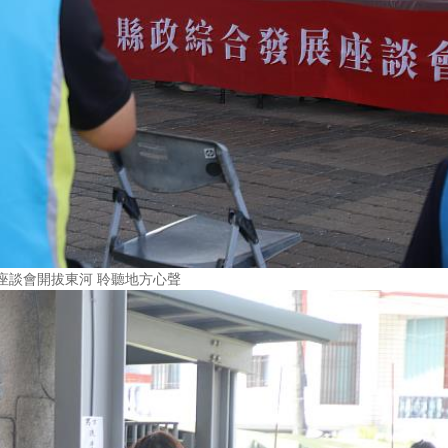
座談會開拔東河 聆聽地方心聲