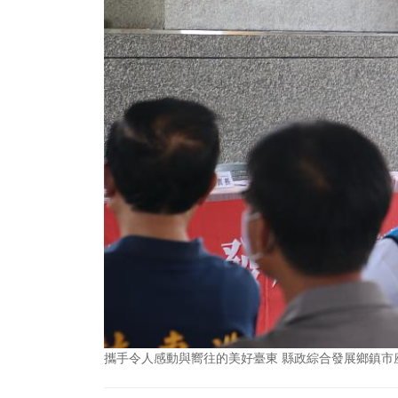
攜手令人感動與嚮往的美好臺東 縣政綜合發展鄉鎮市