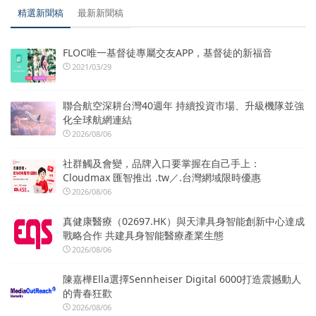
精選新聞稿
最新新聞稿
FLOC唯一基督徒專屬交友APP，基督徒的新福音
2021/03/29
聯合航空深耕台灣40週年 持續投資市場、升級機隊並強
化全球航網連結
2026/08/06
社群觸及會變，品牌入口要掌握在自己手上：
Cloudmax 匯智推出 .tw／.台灣網域限時優惠
2026/08/06
真健康醫療（02697.HK）與天津具身智能創新中心達成
戰略合作 共建具身智能醫療產業生態
2026/08/06
陳嘉樺Ella選擇Sennheiser Digital 6000打造震撼動人
的青春狂歡
2026/08/06