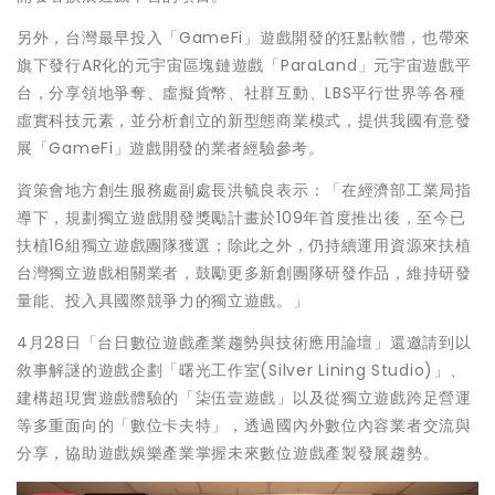
另外，台灣最早投入「GameFi」遊戲開發的狂點軟體，也帶來
旗下發行AR化的元宇宙區塊鏈遊戲「ParaLand」元宇宙遊戲平
台，分享領地爭奪、虛擬貨幣、社群互動、LBS平行世界等各種
虛實科技元素，並分析創立的新型態商業模式，提供我國有意發
展「GameFi」遊戲開發的業者經驗參考。
資策會地方創生服務處副處長洪毓良表示：「在經濟部工業局指
導下，規劃獨立遊戲開發獎勵計畫於109年首度推出後，至今已
扶植16組獨立遊戲團隊獲選；除此之外，仍持續運用資源來扶植
台灣獨立遊戲相關業者，鼓勵更多新創團隊研發作品，維持研發
量能、投入具國際競爭力的獨立遊戲。」
4月28日「台日數位遊戲產業趨勢與技術應用論壇」還邀請到以
敘事解謎的遊戲企劃「曙光工作室(Silver Lining Studio)」、
建構超現實遊戲體驗的「柒伍壹遊戲」以及從獨立遊戲跨足營運
等多重面向的「數位卡夫特」，透過國內外數位內容業者交流與
分享，協助遊戲娛樂產業掌握未來數位遊戲產製發展趨勢。