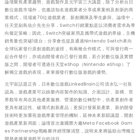
論壇聚焦產業趨勢、遊戲製作及元宇宙三大議題，除了分析台日
數位遊戲市場外，也邀請知名遊戲業者分享成果案例及創新的商
業模式，現場逾70位遊戲業者、新創團隊及學生參與。論壇中，
任天堂副島佑介先生分享，Switch行銷重點是以消費者需求為導
向擬定策略；因此，Switch突破家用及攜帶式遊戲的界線，主機
銷售量也突破1億台；分享會也提及通過Nintendo Switch來向
全球玩家發行原創遊戲的途徑，有兩種合作模式，可與發行商一
起合作發行，亦或由開發者自己發行遊戲，若介於數位版及實體
版之間，開發者可透過任天堂eShop（Nintendo eShop）了
解獨立遊戲的表現，來掌握發行數位版遊戲的優勢。
元宇宙話題正夯，日本數位遊戲LinkedBrain公司清水弘一社長
認為，遊戲產業可以娛樂內容製作的知識、介面設計、架構、世
界觀等布局在其他產業服務、營運的數位轉型中，供產業創作者
更具有建設性、破壞式創新產品；更探討發展新產業、新的開發
技術時更加重視遊戲專案管理的機制，延伸未來新穎議題，開創
遊戲產業新局面；論壇首次邀國際大廠Meta Facebook Gam
es Partnership戰略夥伴經理陳清慧，說明未來將協助台灣獨立
開發者擴展遊戲平台的項目。