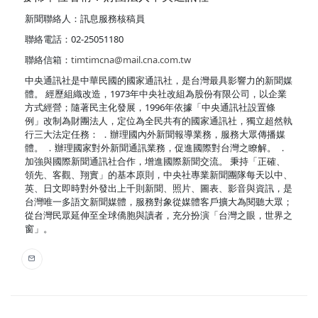
新聞聯絡人：訊息服務核稿員
聯絡電話：02-25051180
聯絡信箱：
timtimcna@mail.cna.com.tw
中央通訊社是中華民國的國家通訊社，是台灣最具影響力的新聞媒
體。 經歷組織改造，1973年中央社改組為股份有限公司，以企業
方式經營；隨著民主化發展，1996年依據「中央通訊社設置條
例」改制為財團法人，定位為全民共有的國家通訊社，獨立超然執
行三大法定任務： ．辦理國內外新聞報導業務，服務大眾傳播媒
體。 ．辦理國家對外新聞通訊業務，促進國際對台灣之瞭解。 ．
加強與國際新聞通訊社合作，增進國際新聞交流。 秉持「正確、
領先、客觀、翔實」的基本原則，中央社專業新聞團隊每天以中、
英、日文即時對外發出上千則新聞、照片、圖表、影音與資訊，是
台灣唯一多語文新聞媒體，服務對象從媒體客戶擴大為閱聽大眾；
從台灣民眾延伸至全球僑胞與讀者，充分扮演「台灣之眼，世界之
窗」。