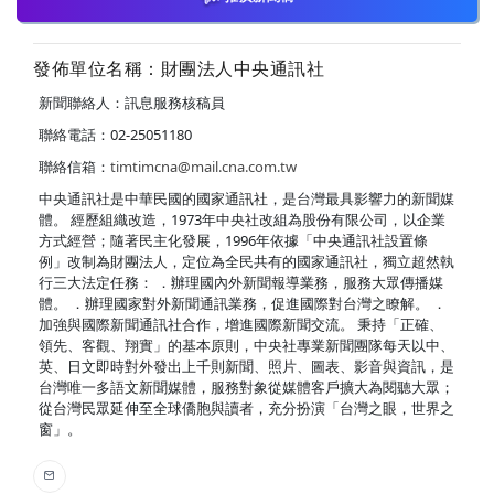
發佈單位名稱：財團法人中央通訊社
新聞聯絡人：訊息服務核稿員
聯絡電話：02-25051180
聯絡信箱：
timtimcna@mail.cna.com.tw
中央通訊社是中華民國的國家通訊社，是台灣最具影響力的新聞媒
體。 經歷組織改造，1973年中央社改組為股份有限公司，以企業
方式經營；隨著民主化發展，1996年依據「中央通訊社設置條
例」改制為財團法人，定位為全民共有的國家通訊社，獨立超然執
行三大法定任務： ．辦理國內外新聞報導業務，服務大眾傳播媒
體。 ．辦理國家對外新聞通訊業務，促進國際對台灣之瞭解。 ．
加強與國際新聞通訊社合作，增進國際新聞交流。 秉持「正確、
領先、客觀、翔實」的基本原則，中央社專業新聞團隊每天以中、
英、日文即時對外發出上千則新聞、照片、圖表、影音與資訊，是
台灣唯一多語文新聞媒體，服務對象從媒體客戶擴大為閱聽大眾；
從台灣民眾延伸至全球僑胞與讀者，充分扮演「台灣之眼，世界之
窗」。