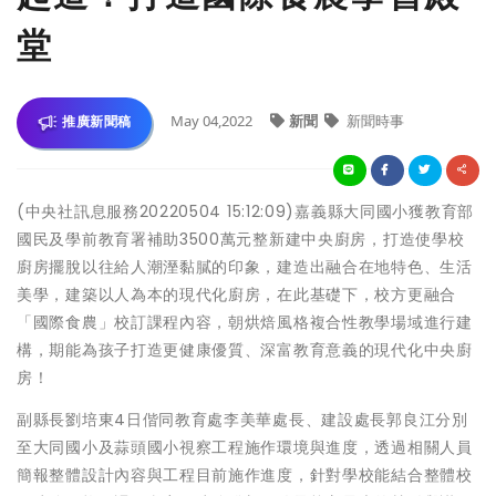
堂
May 04,2022
新聞
新聞時事
推廣新聞稿
(中央社訊息服務20220504 15:12:09)嘉義縣大同國小獲教育部
國民及學前教育署補助3500萬元整新建中央廚房，打造使學校
廚房擺脫以往給人潮溼黏膩的印象，建造出融合在地特色、生活
美學，建築以人為本的現代化廚房，在此基礎下，校方更融合
「國際食農」校訂課程內容，朝烘焙風格複合性教學場域進行建
構，期能為孩子打造更健康優質、深富教育意義的現代化中央廚
房！
副縣長劉培東4日偕同教育處李美華處長、建設處長郭良江分別
至大同國小及蒜頭國小視察工程施作環境與進度，透過相關人員
簡報整體設計內容與工程目前施作進度，針對學校能結合整體校