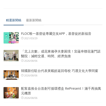
精選新聞稿
最新新聞稿
FLOC唯一基督徒專屬交友APP，基督徒的新福音
2021/03/29
「北上次數」成花東備孕夫妻困境！宜蘊串聯花蓮門諾
醫院：減輕交通、時間、經濟負擔
2026/08/06
韓國新任駐台代表黃載皓返回母校 巧遇文化大學同窗
2026/08/06
配客嘉推全台首創可循環禮盒 RePresent！滿千再抽萬
元機票
2026/08/06