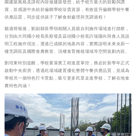
園建築風格及課程內容做建築發想，給予校方最大的鼓勵與讚
賞，並感謝中央給於偏鄉學校珍貴資源，有效提升偏鄉學校午餐
供應品質，同步提供孩子了解食材處理與烹調過程！
聽過簡報後，劉副縣長帶領相關人員親自到施作場域進行踏察，
分別由大同國小校長吳順發及蒜頭國小校長許瑞陽向與會人員說
明工程施作現況，透過已成模的地基內容，實際說明未來央廚一
樓烹調區及國際食農教室、頂樓食育種植場域等空間規劃內容。
劉培東特別提醒，學校要落實工程進度掌控，務必於新學年正式
啟動中央廚房，透過此場域建置優化整體午餐供應品質，並成為
學校另一個特色打卡景點，吸引更多民眾走進學校，了解在地食
農特色內涵！