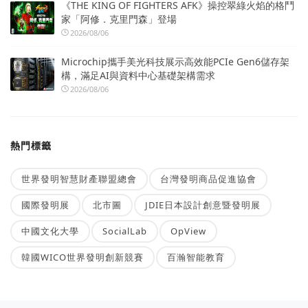
《THE KING OF FIGHTERS AFK》操控翠綠火焰的格鬥
家「阿修．克里門森」登場
2026/08/06
Microchip攜手美光科技展示高效能PCIe Gen6儲存架
構，滿足AI與資料中心基礎架構需求
2026/08/06
熱門標籤
世界發明智慧財產聯盟總會
台灣發明商品促進協會
國際發明展
北市圖
JDIE日本設計創意暨發明展
中國文化大學
SocialLab
OpView
韓國WICO世界發明創新競賽
百瀚智能教育