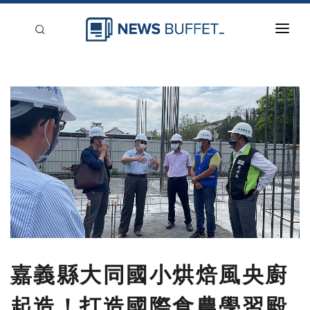
回到首頁
新聞稿分類
登入
刊登
嘉義縣大同國小烘焙風央廚
起造！打造國際食農學習殿