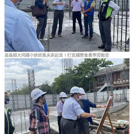
嘉義縣大同國小烘焙風央廚起造！打造國際食農學習殿堂