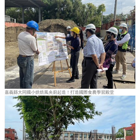
嘉義縣大同國小烘焙風央廚起造！打造國際食農學習殿堂