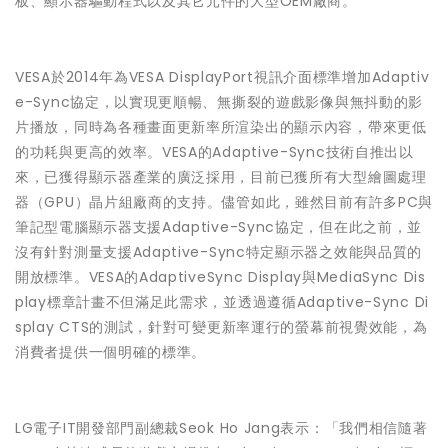
板、顯示器驅動程式以及其它元件的大型OEM廠商。
VESA於2014年為VESA DisplayPort視訊介面標準增加Adaptiv
e-Sync協定，以實現更順暢、無撕裂的遊戲影像與無抖動的影
片播放，同時為各種畫面更新率所渲染出的顯示內容，帶來更低
的功耗與更高的效率。VESA的Adaptive-Sync技術自推出以
來，已獲得顯示器產業的廣泛採用，目前已獲所有大型繪圖處理
器（GPU）晶片組廠商的支持。儘管如此，雖然目前有許多PC與
筆記型電腦顯示器支援Adaptive-Sync協定，但在此之前，並
沒有針對測量支援Adaptive-Sync特定顯示器之效能與品質的
開放標準。VESA的AdaptiveSync Display與MediaSync Dis
play標章計畫不但滿足此需求，並透過遵循Adaptive-Sync Di
splay CTS的測試，針對可變更新率運行的螢幕前視覺效能，為
消費者提供一個明確的標準。
LG電子IT開發部門副總裁Seok Ho Jang表示：「我們相信隨著