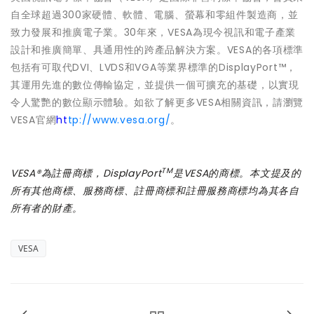
自全球超過300家硬體、軟體、電腦、螢幕和零組件製造商，並
致力發展和推廣電子業。30年來，VESA為現今視訊和電子產業
設計和推廣簡單、具通用性的跨產品解決方案。VESA的各項標準
包括有可取代DVI、LVDS和VGA等業界標準的DisplayPort™，
其運用先進的數位傳輸協定，並提供一個可擴充的基礎，以實現
令人驚艷的數位顯示體驗。如欲了解更多VESA相關資訊，請瀏覽
VESA官網
ht
tp://www.vesa.org/
。
TM
VESA®為註冊商標，DisplayPort
是VESA的商標。本文提及的
所有其他商標、服務商標、註冊商標和註冊服務商標均為其各自
所有者的財產。
VESA