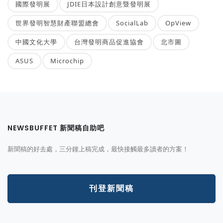
國際發明展
JDIE日本設計創意暨發明展
世界發明智慧財產聯盟總會
SocialLab
OpView
中國文化大學
台灣發明商品促進協會
北市圖
ASUS
Microchip
NEWSBUFFET 新聞稿自助吧
新聞稿的好去處，三分鐘上稿完成，最快接觸最多讀者的方案！
刊登新聞稿