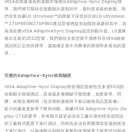
VESA在快速成長的遊戲市場推出Adaptive-Sync Display標
準，我們將可期待在遊戲顯示器類別中，看到更多樣的創新。我
們非常自豪LG UltraGear™品牌旗下深受好評的LG UltraGear
™ 27GP950和27GP850產品型號將從初始階段就參與其中，其
為首款獲VESA AdaptiveSync Display認證的顯示器。LG還將
推出全新的2022型號，我們相信全新型號不僅將符合VESA效能
測試所訂定的高標準，還能滿足當今消費者的期望和多樣化的需
求。」
完整的Adaptive-Sync效能驗證
VESA Adaptive-Sync Display相容測試規格包含多達50項的
自動顯示效能測試，其涵蓋多種關鍵可變因素，如更新率、閃
爍、灰階反應時間（包含限制過衝與下衝以確保高品質影像）、
影片的畫面更新率下降與抖動。根據VESA Adaptive-Sync Dis
play CTS的要求，所有顯示器皆必須在工廠出貨的情況或預設
的工廠模式配置下進行測試，同時也必須在周圍環境室溫的情況
下進行測試，以確保顯示器能在真實的使用場景下接受評估與認