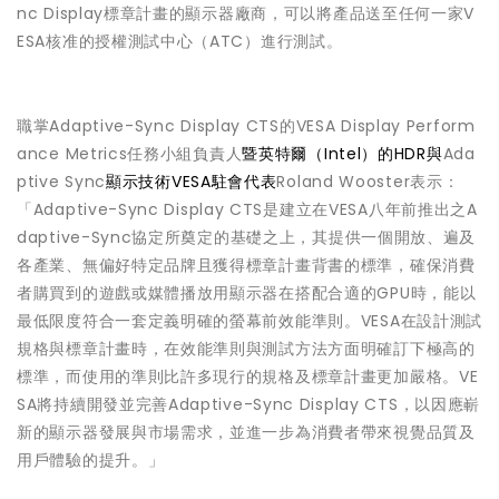
nc Display標章計畫的顯示器廠商，可以將產品送至任何一家V
ESA核准的授權測試中心（ATC）進行測試。
職掌Adaptive-Sync Display CTS的VESA Display Perform
ance Metrics任務小組負責人
暨英特爾（Intel）的HDR與
Ada
ptive Sync
顯示技術VESA駐會代表
Roland Wooster表示：
「Adaptive-Sync Display CTS是建立在VESA八年前推出之A
daptive-Sync協定所奠定的基礎之上，其提供一個開放、遍及
各產業、無偏好特定品牌且獲得標章計畫背書的標準，確保消費
者購買到的遊戲或媒體播放用顯示器在搭配合適的GPU時，能以
最低限度符合一套定義明確的螢幕前效能準則。VESA在設計測試
規格與標章計畫時，在效能準則與測試方法方面明確訂下極高的
標準，而使用的準則比許多現行的規格及標章計畫更加嚴格。VE
SA將持續開發並完善Adaptive-Sync Display CTS，以因應嶄
新的顯示器發展與市場需求，並進一步為消費者帶來視覺品質及
用戶體驗的提升。」