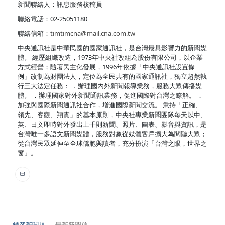
新聞聯絡人：訊息服務核稿員
聯絡電話：02-25051180
聯絡信箱：
timtimcna@mail.cna.com.tw
中央通訊社是中華民國的國家通訊社，是台灣最具影響力的新聞媒
體。 經歷組織改造，1973年中央社改組為股份有限公司，以企業
方式經營；隨著民主化發展，1996年依據「中央通訊社設置條
例」改制為財團法人，定位為全民共有的國家通訊社，獨立超然執
行三大法定任務： ．辦理國內外新聞報導業務，服務大眾傳播媒
體。 ．辦理國家對外新聞通訊業務，促進國際對台灣之瞭解。 ．
加強與國際新聞通訊社合作，增進國際新聞交流。 秉持「正確、
領先、客觀、翔實」的基本原則，中央社專業新聞團隊每天以中、
英、日文即時對外發出上千則新聞、照片、圖表、影音與資訊，是
台灣唯一多語文新聞媒體，服務對象從媒體客戶擴大為閱聽大眾；
從台灣民眾延伸至全球僑胞與讀者，充分扮演「台灣之眼，世界之
窗」。