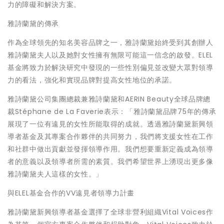
力的障礙和解決方案。
雅詩蘭黛的傳承
作為全球領先的知名美容品牌之一，雅詩蘭黛始終受到其創辦人
雅詩蘭黛夫人以及她對女性擁有無限可能這一信念的啟發。ELEL
基金將致力於解決研究中發現的一些性別偏見並改變大眾對領導
力的看法，強化和實現品牌對提高女性地位的承諾。
雅詩蘭黛公司集團總裁兼雅詩蘭黛和AERIN Beauty全球品牌總
裁Stéphane de La Faverie表示：「雅詩蘭黛品牌75年的傳承
展現了一位有遠見的女性所能取得的成就。透過雅詩蘭黛新興領
導者基金及其專案合作夥伴的共同努力，我們將支援女性在工作
和社群中做出貢獻並發揮領導作用。我們想要重新定義成為領導
者的意義以及領導者所需的素質。我們希望世界上湧現出更多像
雅詩蘭黛夫人這樣的女性。」
與ELEL基金合作的VV遠見者領導力計畫
雅詩蘭黛新興領導者基金選擇了全球非營利組織Vital Voices作