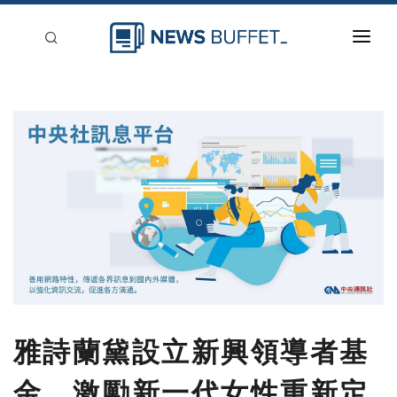
回到首頁
新聞稿分類
登入
刊登
雅詩蘭黛設立新興領導者基
金，激勵新一代女性重新定