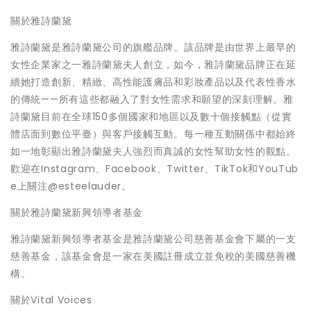
關於雅詩蘭黛
雅詩蘭黛是雅詩蘭黛公司的旗艦品牌。該品牌是由世界上最早的
女性企業家之一雅詩蘭黛夫人創立，如今，雅詩蘭黛品牌正在延
續她打造創新、精緻、高性能護膚品和彩妝產品以及代表性香水
的傳統——所有這些都融入了對女性需求和願望的深刻理解。雅
詩蘭黛目前在全球150多個國家和地區以及數十個接觸點（從實
體店面到數位平臺）與客戶接觸互動。每一種互動關係中都始終
如一地彰顯出雅詩蘭黛夫人強烈而真誠的女性幫助女性的觀點。
歡迎在Instagram、Facebook、Twitter、TikTok和YouTub
e上關注@esteelauder。
關於雅詩蘭黛新興領導者基金
雅詩蘭黛新興領導者基金是雅詩蘭黛公司慈善基金會下屬的一支
慈善基金，該基金會是一家在美國註冊成立並免稅的美國慈善機
構。
關於Vital Voices