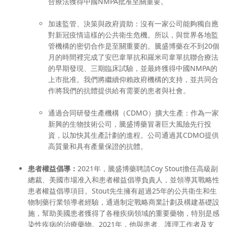
合療法獲得中國NMPA批准至關重要。
加速監管、決策與政府資助
：沒有一家公司能夠獨自應
對新冠疫情這樣的公共衛生危機。所以，與世界各地監
管機構的密切合作是至關重要的。騰盛博藥在不到20個
月的時間裡完成了安巴韋單抗和羅米司韋單抗聯合療法
的早期發現、三期臨床試驗，並最終獲得中國NMPA的
上市批准。我們將繼續仰賴政府機構的支持，並共同合
作將我們的抗體提供給有需要的患者與社會。
通過合同研發生產機構（
CDMO）擴大生產
：作為一家
新興的生物技術公司，騰盛博藥冒著巨大風險先行投
資，以加快其生產計劃的進程。公司通過其CDMO提供
高質量和具有產量保證的抗體。
患者權益倡導：
2021年，騰盛博藥聘請Coy Stout擔任高級副
總裁、美國市場准入和患者權益倡導負責人，並領導其戰略性
患者權益倡導項目。Stout先生擁有超過25年的公共衛生和生
物制藥行業領導者經驗，通過制定戰略商業計劃及構建基礎設
施，幫助美國患者獲得了各種疾病領域的重要藥物，特別是感
染性疾病的治療藥物。2021年，他與患者、護理工作者及支