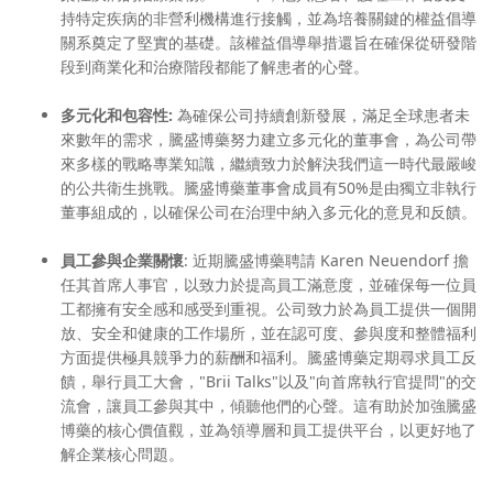
持特定疾病的非營利機構進行接觸，並為培養關鍵的權益倡導
關系奠定了堅實的基礎。該權益倡導舉措還旨在確保從研發階
段到商業化和治療階段都能了解患者的心聲。
多元化和包容性
:
為確保公司持續創新發展，滿足全球患者未
來數年的需求，騰盛博藥努力建立多元化的董事會，為公司帶
來多樣的戰略專業知識，繼續致力於解決我們這一時代最嚴峻
的公共衛生挑戰。騰盛博藥董事會成員有50%是由獨立非執行
董事組成的，以確保公司在治理中納入多元化的意見和反饋。
員工參與企業關懷
: 近期騰盛博藥聘請
Karen Neuendorf
擔
任其首席人事官，以致力於提高員工滿意度，並確保每一位員
工都擁有安全感和感受到重視。公司致力於為員工提供一個開
放、安全和健康的工作場所，並在認可度、參與度和整體福利
方面提供極具競爭力的薪酬和福利。騰盛博藥定期尋求員工反
饋，舉行員工大會，"Brii Talks"以及"向首席執行官提問"的交
流會，讓員工參與其中，傾聽他們的心聲。這有助於加強騰盛
博藥的核心價值觀，並為領導層和員工提供平台，以更好地了
解企業核心問題。