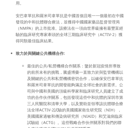
用。
安巴韋單抗和羅米司韋單抗是中國首個且唯一一個最初在中國
發現的中和抗體聯合療法，並獲得中國國家藥品監督管理局
（NMPA）的上市批准。該療法在一項由世界級擁有最豐富經
驗的臨床研究專家牽頭的全球三期臨床研究中（ACTIV-2）獲
得同類最佳臨床結果。
致力於與關鍵公共機構合作
:
最佳的公共
/私營機構合作關系
：鑒於新冠疫情所導致
的前所未有的挑戰，騰盛博藥一直致力於與監管機構以
及關鍵的公共和私營機構密切合作，以確保安巴韋單抗
和羅米司韋單抗的開發能夠滿足全球社會的新需求。公
司與中國和美國的頂級科學家和臨床研究人員建立了成
功的合作伙伴關系，包括發現這些中和抗體的深圳市第
三人民醫院和清華大學，以及贊助並領導該抗體聯合療
法全球ACTIV-2試驗的美國國家衛生研究院（NIH），
美國國家過敏和傳染病研究所（NIAID）和艾滋病臨床
試驗組（ACTG）。這些戰略合作伙伴關系對我們的聯