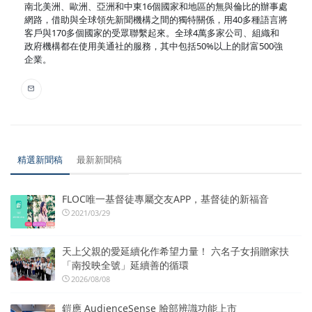
南北美洲、歐洲、亞洲和中東16個國家和地區的無與倫比的辦事處
網路，借助與全球領先新聞機構之間的獨特關係，用40多種語言將
客戶與170多個國家的受眾聯繫起來。全球4萬多家公司、組織和
政府機構都在使用美通社的服務，其中包括50%以上的財富500強
企業。
精選新聞稿
最新新聞稿
FLOC唯一基督徒專屬交友APP，基督徒的新福音
2021/03/29
天上父親的愛延續化作希望力量！ 六名子女捐贈家扶
「南投映全號」延續善的循環
2026/08/08
鎧應 AudienceSense 臉部辨識功能上市