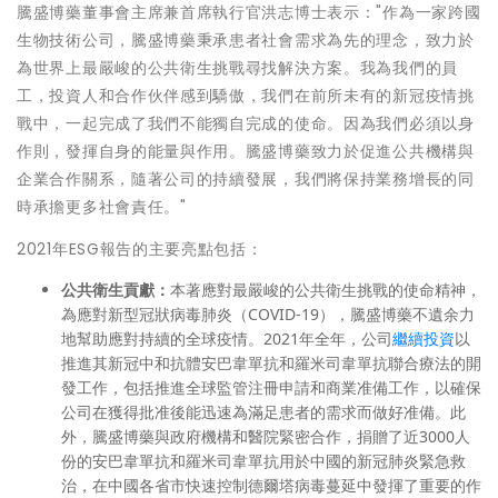
騰盛博藥董事會主席兼首席執行官洪志博士表示："作為一家跨國
生物技術公司，騰盛博藥秉承患者社會需求為先的理念，致力於
為世界上最嚴峻的公共衛生挑戰尋找解決方案。我為我們的員
工，投資人和合作伙伴感到驕傲，我們在前所未有的新冠疫情挑
戰中，一起完成了我們不能獨自完成的使命。因為我們必須以身
作則，發揮自身的能量與作用。騰盛博藥致力於促進公共機構與
企業合作關系，隨著公司的持續發展，我們將保持業務增長的同
時承擔更多社會責任。"
2021年ESG報告的主要亮點包括：
公共衛生貢獻：
本著應對最嚴峻的公共衛生挑戰的使命精神，
為應對新型冠狀病毒肺炎（COVID-19），騰盛博藥不遺余力
地幫助應對持續的全球疫情。2021年全年，公司
繼續投資
以
推進其新冠中和抗體安巴韋單抗和羅米司韋單抗聯合療法的開
發工作，包括推進全球監管注冊申請和商業准備工作，以確保
公司在獲得批准後能迅速為滿足患者的需求而做好准備。此
外，騰盛博藥與政府機構和醫院緊密合作，捐贈了近3000人
份的安巴韋單抗和羅米司韋單抗用於中國的新冠肺炎緊急救
治，在中國各省市快速控制德爾塔病毒蔓延中發揮了重要的作