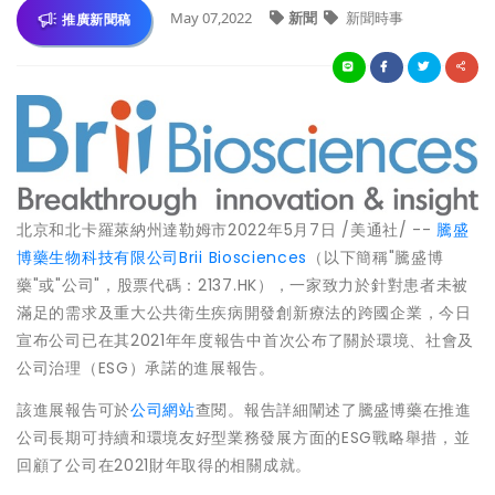
May 07,2022
新聞
新聞時事
推廣新聞稿
北京和北卡羅萊納州達勒姆市2022年5月7日 /美通社/ --
騰盛
博藥生物科技有限公司
Brii Biosciences
（以下簡稱"騰盛博
藥"或"公司"，股票代碼：2137.HK），一家致力於針對患者未被
滿足的需求及重大公共衛生疾病開發創新療法的跨國企業，今日
宣布公司已在其2021年年度報告中首次公布了關於環境、社會及
公司治理（ESG）承諾的進展報告。
該進展報告可於
公司網站
查閱。報告詳細闡述了騰盛博藥在推進
公司長期可持續和環境友好型業務發展方面的ESG戰略舉措，並
回顧了公司在2021財年取得的相關成就。