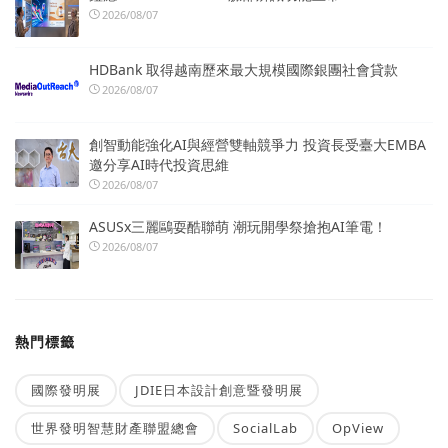
2026/08/07
HDBank 取得越南歷來最大規模國際銀團社會貸款
2026/08/07
創智動能強化AI與經營雙軸競爭力 投資長受臺大EMBA
邀分享AI時代投資思維
2026/08/07
ASUSx三麗鷗耍酷聯萌 潮玩開學祭搶抱AI筆電！
2026/08/07
熱門標籤
國際發明展
JDIE日本設計創意暨發明展
世界發明智慧財產聯盟總會
SocialLab
OpView