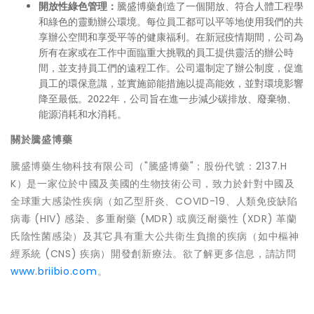
開放性
綠色管理
：
騰盛博藥創造了一個開放、符合人體工程學
和綠色的靈動辦公環境。每位員工都可以平等地使用我們的共
享辦公空間和享受平等的健康福利。在新冠疫情期間，公司為
所有在家或在工作中面臨重大挑戰的員工提供靈活的辦公時
間，並支持員工們的遠程工作。公司還制定了辦公制度，促進
員工的環保意識，並實施節能措施以提高能效，並對環境影響
降至最低。2022年，公司旨在進一步減少碳排放、廢棄物、
能源消耗和水消耗。
關於騰盛博藥
騰盛博藥生物科技有限公司（"騰盛博藥"；股份代號：2137.H
K）是一家位於中國及美國的生物技術公司，致力於針對中國及
全球重大感染性疾病（如乙型肝炎、COVID-19、人類免疫缺陷
病毒 (HIV) 感染、多重耐藥 (MDR) 或廣泛耐藥性 (XDR) 革蘭
氏陰性菌感染）及其它具有重大公共衛生負擔的疾病（如中樞神
經系統 (CNS) 疾病）開發創新療法。欲了解更多信息，請訪問
www.briibio.com
。