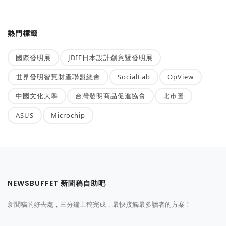
熱門標籤
國際發明展
JDIE日本設計創意暨發明展
世界發明智慧財產聯盟總會
SocialLab
OpView
中國文化大學
台灣發明商品促進協會
北市圖
ASUS
Microchip
NEWSBUFFET 新聞稿自助吧
新聞稿的好去處，三分鐘上稿完成，最快接觸最多讀者的方案！