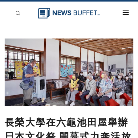
回到首頁
新聞稿分類
登入
刊登
長榮大學在六龜池田屋舉辦
日本文化祭 開幕式力奔活放