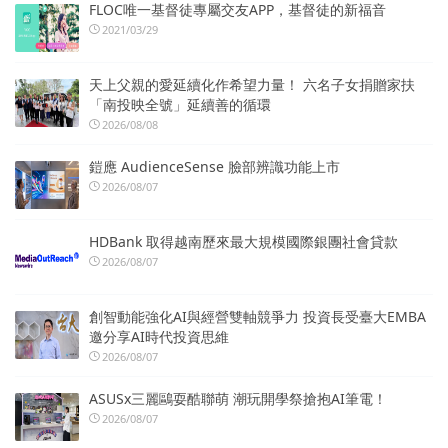
FLOC唯一基督徒專屬交友APP，基督徒的新福音
2021/03/29
天上父親的愛延續化作希望力量！ 六名子女捐贈家扶
「南投映全號」延續善的循環
2026/08/08
鎧應 AudienceSense 臉部辨識功能上市
2026/08/07
HDBank 取得越南歷來最大規模國際銀團社會貸款
2026/08/07
創智動能強化AI與經營雙軸競爭力 投資長受臺大EMBA
邀分享AI時代投資思維
2026/08/07
ASUSx三麗鷗耍酷聯萌 潮玩開學祭搶抱AI筆電！
2026/08/07