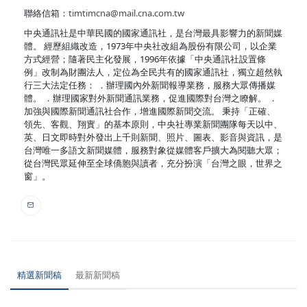
聯絡信箱：
timtimcna@mail.cna.com.tw
中央通訊社是中華民國的國家通訊社，是台灣最具影響力的新聞媒
體。 經歷組織改造，1973年中央社改組為股份有限公司，以企業
方式經營；隨著民主化發展，1996年依據「中央通訊社設置條
例」改制為財團法人，定位為全民共有的國家通訊社，獨立超然執
行三大法定任務： ．辦理國內外新聞報導業務，服務大眾傳播媒
體。 ．辦理國家對外新聞通訊業務，促進國際對台灣之瞭解。 ．
加強與國際新聞通訊社合作，增進國際新聞交流。 秉持「正確、
領先、客觀、翔實」的基本原則，中央社專業新聞團隊每天以中、
英、日文即時對外發出上千則新聞、照片、圖表、影音與資訊，是
台灣唯一多語文新聞媒體，服務對象從媒體客戶擴大為閱聽大眾；
從台灣民眾延伸至全球僑胞與讀者，充分扮演「台灣之眼，世界之
窗」。
精選新聞稿
最新新聞稿