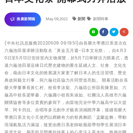
May 09,2022
新聞
新聞時事
推廣新聞稿
(中央社訊息服務20220509 09:19:51)由長榮大學應日系首次在
六龜池田屋承辦活動取名「黃金五月週-日本文化祭」，自4月3
0日至5月13日安排室內文物展覽，於5月7日舉辦活力開幕式，透
過六龜池田屋這棟日式歷史建物的重生延續人文、社會、文化生
命，藉由日本文化的推展讓大家更了解日本人的生活習慣、歷史
典故與藝文行事，與六龜社區協力共同營造亮點。 開幕活動在長
榮大學董事長黃仁村、校長李泳龍、六龜區公所區長陳昱如、六
龜高中校長梁華蓁、六龜國小校長朱淑如、社團法人高雄市六龜
關懷協會等多位貴賓的參與下，由當地完全中學六龜高中以大提
琴、阿卡貝拉、合唱等多元創作才藝表演揭開序幕，接續長榮大
學應日系文化小天使們以鏗鏘有力的祭典舞蹈「盂蘭盆舞」帶動
現場氣氛活力滿溢，後更由應日系老師歐薇蘋帶領學生展演日本
茶道文化，舉手投足間將款待客人的心意注入茶水中，每個步驟