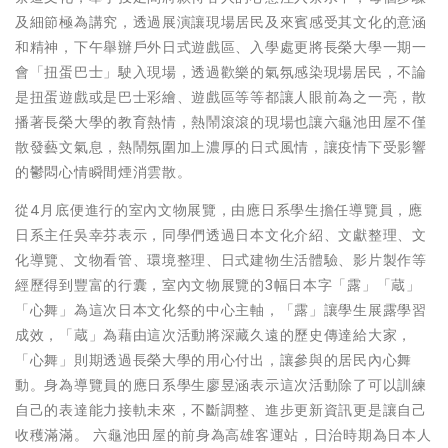
及細節極為講究，透過展演讓現場居民及來賓感受其文化的意涵
和精神，下午舉辦戶外日式遊戲區、入學處更將長榮大學一期一
會「扭蛋巴士」駛入現場，透過歡樂的氣氛感染現場居民，不論
是扭蛋遊戲或是巴士彩繪、遊戲區等等都讓人眼前為之一亮，散
播著長榮大學的教育熱情，熱鬧滾滾的現場也讓六龜池田屋不僅
散發藝文氣息，熱鬧氛圍加上濃厚的日式風情，讓疫情下受影響
的鬱悶心情瞬間煙消雲散。
從4月底便進行的室內文物展覽，由應日系學生擔任導覽員，應
日系主任吳幸芬表示，同學們透過日本文化介紹、文獻整理、文
化導覽、文物看管、環境整理、日式建物生活體驗、影片製作等
經歷得到豐富的行囊，室內文物展覽的3幅日本字「露」「蔵」
「心舞」為這次日本文化祭的中心主軸，「露」讓學生展露學習
成效，「蔵」為藉由這次活動將深藏久遠的歷史傳達給大家，
「心舞」則期透過長榮大學的用心付出，讓參與的居民內心舞
動。身為導覽員的應日系學生廖昱涵表示這次活動除了可以訓練
自己的表達能力接軌未來，不斷調整、進步更新資訊更是讓自己
收穫滿滿。 六龜池田屋的前身為高雄客運站，日治時期為日本人