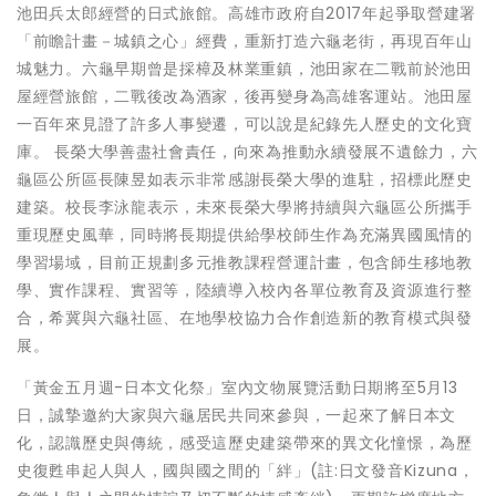
池田兵太郎經營的日式旅館。高雄市政府自2017年起爭取營建署
「前瞻計畫－城鎮之心」經費，重新打造六龜老街，再現百年山
城魅力。六龜早期曾是採樟及林業重鎮，池田家在二戰前於池田
屋經營旅館，二戰後改為酒家，後再變身為高雄客運站。池田屋
一百年來見證了許多人事變遷，可以說是紀錄先人歷史的文化寶
庫。 長榮大學善盡社會責任，向來為推動永續發展不遺餘力，六
龜區公所區長陳昱如表示非常感謝長榮大學的進駐，招標此歷史
建築。校長李泳龍表示，未來長榮大學將持續與六龜區公所攜手
重現歷史風華，同時將長期提供給學校師生作為充滿異國風情的
學習場域，目前正規劃多元推教課程營運計畫，包含師生移地教
學、實作課程、實習等，陸續導入校內各單位教育及資源進行整
合，希冀與六龜社區、在地學校協力合作創造新的教育模式與發
展。
「黃金五月週-日本文化祭」室內文物展覽活動日期將至5月13
日，誠摯邀約大家與六龜居民共同來參與，一起來了解日本文
化，認識歷史與傳統，感受這歷史建築帶來的異文化憧憬，為歷
史復甦串起人與人，國與國之間的「絆」(註:日文發音Kizuna，