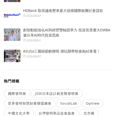
HDBank 取得越南歷來最大規模國際銀團社會貸款
2026/08/07
創智動能強化AI與經營雙軸競爭力 投資長受臺大EMBA
邀分享AI時代投資思維
2026/08/07
ASUSx三麗鷗耍酷聯萌 潮玩開學祭搶抱AI筆電！
2026/08/07
熱門標籤
國際發明展
JDIE日本設計創意暨發明展
世界發明智慧財產聯盟總會
SocialLab
OpView
中國文化大學
台灣發明商品促進協會
北市圖