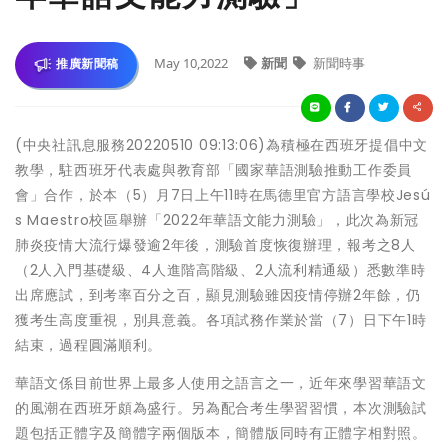
May 10,2022
新聞
新聞時事
推廣新聞稿
(中央社訊息服務20220510 09:13:06)為積極在西班牙提倡中文
教學，駐西班牙代表處與教育部「國家華語測驗推動工作委員
會」合作，於本（5）月7日上午11時在馬德里官方語言學校Jesú
s Maestro校區舉辦「2022年華語文能力測驗」，此次為新冠
肺炎疫情大流行爆發逾2年後，測驗首度恢復辦理，報考之8人
（2人入門基礎級、4人進階高階級、2人流利精通級）悉數準時
出席應試，到考率百分之百，顯見測驗雖因疫情停辦2年餘，仍
獲考生高度重視，別具意義。各項試務作業於當（7）日下午1時
結束，過程圓滿順利。
華語文係目前世界上最多人使用之語言之一，近年來學習華語文
的風潮在西班牙頗為盛行。另為配合考生學習習慣，本次測驗試
題包括正體字及簡體字兩個版本，簡體版同時有正體字相對照。