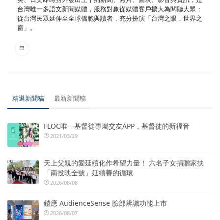
台灣唯一多語文新聞媒體，服務對象從媒體客戶擴大為閱聽大眾；
從台灣民眾延伸至全球僑胞與讀者，充分扮演「台灣之眼，世界之
窗」。
精選新聞稿
最新新聞稿
FLOC唯一基督徒專屬交友APP，基督徒的新福音
2021/03/29
天上父親的愛延續化作希望力量！ 六名子女捐贈家扶
「南投映全號」延續善的循環
2026/08/08
鎧應 AudienceSense 臉部辨識功能上市
2026/08/07