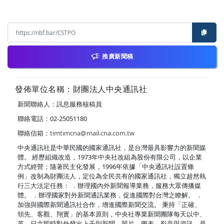
推廣新聞稿
發佈單位名稱：財團法人中央通訊社
新聞聯絡人：訊息服務核稿員
聯絡電話：02-25051180
聯絡信箱：
timtimcna@mail.cna.com.tw
中央通訊社是中華民國的國家通訊社，是台灣最具影響力的新聞媒
體。 經歷組織改造，1973年中央社改組為股份有限公司，以企業
方式經營；隨著民主化發展，1996年依據「中央通訊社設置條
例」改制為財團法人，定位為全民共有的國家通訊社，獨立超然執
行三大法定任務： ．辦理國內外新聞報導業務，服務大眾傳播媒
體。 ．辦理國家對外新聞通訊業務，促進國際對台灣之瞭解。 ．
加強與國際新聞通訊社合作，增進國際新聞交流。 秉持「正確、
領先、客觀、翔實」的基本原則，中央社專業新聞團隊每天以中、
英、日文即時對外發出上千則新聞、照片、圖表、影音與資訊，是