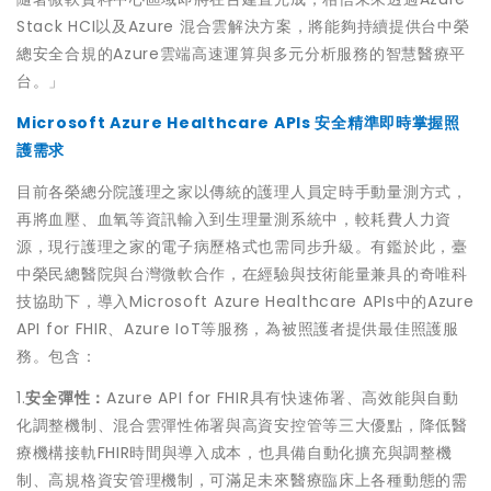
Stack HCI以及Azure 混合雲解決方案，將能夠持續提供台中榮
總安全合規的Azure雲端高速運算與多元分析服務的智慧醫療平
台。」
Microsoft Azure Healthcare APIs 安全精準即時掌握照
護需求
目前各榮總分院護理之家以傳統的護理人員定時手動量測方式，
再將血壓、血氧等資訊輸入到生理量測系統中，較耗費人力資
源，現行護理之家的電子病歷格式也需同步升級。有鑑於此，臺
中榮民總醫院與台灣微軟合作，在經驗與技術能量兼具的奇唯科
技協助下，導入Microsoft Azure Healthcare APIs中的Azure
API for FHIR、Azure IoT等服務，為被照護者提供最佳照護服
務。包含：
1.
安全彈性：
Azure API for FHIR具有快速佈署、高效能與自動
化調整機制、混合雲彈性佈署與高資安控管等三大優點，降低醫
療機構接軌FHIR時間與導入成本，也具備自動化擴充與調整機
制、高規格資安管理機制，可滿足未來醫療臨床上各種動態的需