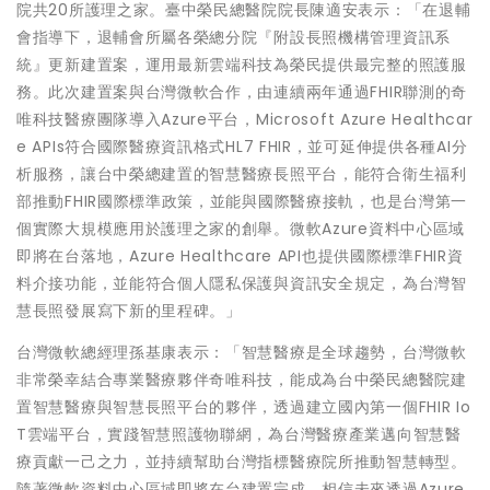
院共20所護理之家。臺中榮民總醫院院長陳適安表示：「在退輔
會指導下，退輔會所屬各榮總分院『附設長照機構管理資訊系
統』更新建置案，運用最新雲端科技為榮民提供最完整的照護服
務。此次建置案與台灣微軟合作，由連續兩年通過FHIR聯測的奇
唯科技醫療團隊導入Azure平台，Microsoft Azure Healthcar
e APIs符合國際醫療資訊格式HL7 FHIR，並可延伸提供各種AI分
析服務，讓台中榮總建置的智慧醫療長照平台，能符合衛生福利
部推動FHIR國際標準政策，並能與國際醫療接軌，也是台灣第一
個實際大規模應用於護理之家的創舉。微軟Azure資料中心區域
即將在台落地，Azure Healthcare API也提供國際標準FHIR資
料介接功能，並能符合個人隱私保護與資訊安全規定，為台灣智
慧長照發展寫下新的里程碑。」
台灣微軟總經理孫基康表示：「智慧醫療是全球趨勢，台灣微軟
非常榮幸結合專業醫療夥伴奇唯科技，能成為台中榮民總醫院建
置智慧醫療與智慧長照平台的夥伴，透過建立國內第一個FHIR Io
T雲端平台，實踐智慧照護物聯網，為台灣醫療產業邁向智慧醫
療貢獻一己之力，並持續幫助台灣指標醫療院所推動智慧轉型。
隨著微軟資料中心區域即將在台建置完成，相信未來透過Azure