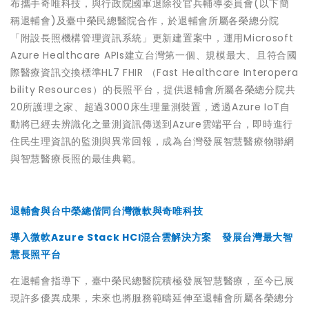
布攜手奇唯科技，與行政院國軍退除役官兵輔導委員會(以下簡
稱退輔會)及臺中榮民總醫院合作，於退輔會所屬各榮總分院
「附設長照機構管理資訊系統」更新建置案中，運用Microsoft
Azure Healthcare APIs建立台灣第一個、規模最大、且符合國
際醫療資訊交換標準HL7 FHIR （Fast Healthcare Interopera
bility Resources）的長照平台，提供退輔會所屬各榮總分院共
20所護理之家、超過3000床生理量測裝置，透過Azure IoT自
動將已經去辨識化之量測資訊傳送到Azure雲端平台，即時進行
住民生理資訊的監測與異常回報，成為台灣發展智慧醫療物聯網
與智慧醫療長照的最佳典範。
退輔會與台中榮總偕同台灣微軟與奇唯科技
導入微軟Azure Stack HCI混合雲解決方案 發展台灣最大智
慧長照平台
在退輔會指導下，臺中榮民總醫院積極發展智慧醫療，至今已展
現許多優異成果，未來也將服務範疇延伸至退輔會所屬各榮總分