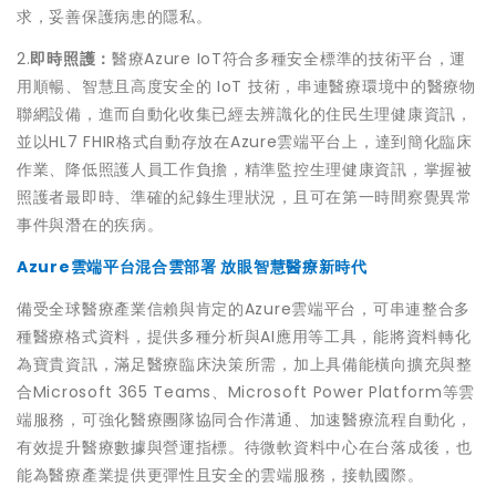
求，妥善保護病患的隱私。
2.
即時照護：
醫療Azure IoT符合多種安全標準的技術平台，運
用順暢、智慧且高度安全的 IoT 技術，串連醫療環境中的醫療物
聯網設備，進而自動化收集已經去辨識化的住民生理健康資訊，
並以HL7 FHIR格式自動存放在Azure雲端平台上，達到簡化臨床
作業、降低照護人員工作負擔，精準監控生理健康資訊，掌握被
照護者最即時、準確的紀錄生理狀況，且可在第一時間察覺異常
事件與潛在的疾病。
Azure雲端平台混合雲部署 放眼智慧醫療新時代
備受全球醫療產業信賴與肯定的Azure雲端平台，可串連整合多
種醫療格式資料，提供多種分析與AI應用等工具，能將資料轉化
為寶貴資訊，滿足醫療臨床決策所需，加上具備能橫向擴充與整
合Microsoft 365 Teams、Microsoft Power Platform等雲
端服務，可強化醫療團隊協同合作溝通、加速醫療流程自動化，
有效提升醫療數據與營運指標。待微軟資料中心在台落成後，也
能為醫療產業提供更彈性且安全的雲端服務，接軌國際。