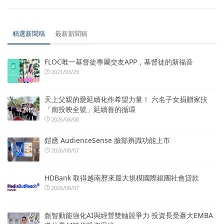
精選新聞稿
最新新聞稿
FLOC唯一基督徒專屬交友APP，基督徒的新福音
2021/03/29
天上父親的愛延續化作希望力量！ 六名子女捐贈家扶
「南投映全號」延續善的循環
2026/08/08
鎧應 AudienceSense 臉部辨識功能上市
2026/08/07
HDBank 取得越南歷來最大規模國際銀團社會貸款
2026/08/07
創智動能強化AI與經營雙軸競爭力 投資長受臺大EMBA