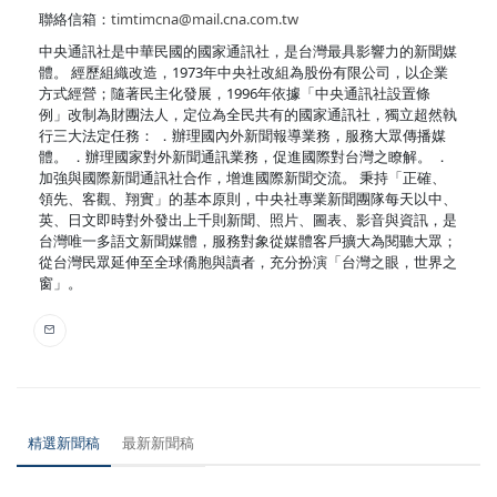
聯絡信箱：
timtimcna@mail.cna.com.tw
中央通訊社是中華民國的國家通訊社，是台灣最具影響力的新聞媒
體。 經歷組織改造，1973年中央社改組為股份有限公司，以企業
方式經營；隨著民主化發展，1996年依據「中央通訊社設置條
例」改制為財團法人，定位為全民共有的國家通訊社，獨立超然執
行三大法定任務： ．辦理國內外新聞報導業務，服務大眾傳播媒
體。 ．辦理國家對外新聞通訊業務，促進國際對台灣之瞭解。 ．
加強與國際新聞通訊社合作，增進國際新聞交流。 秉持「正確、
領先、客觀、翔實」的基本原則，中央社專業新聞團隊每天以中、
英、日文即時對外發出上千則新聞、照片、圖表、影音與資訊，是
台灣唯一多語文新聞媒體，服務對象從媒體客戶擴大為閱聽大眾；
從台灣民眾延伸至全球僑胞與讀者，充分扮演「台灣之眼，世界之
窗」。
精選新聞稿
最新新聞稿