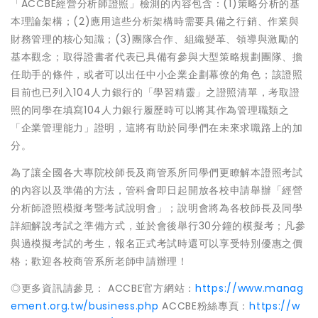
「ACCBE經營分析師證照」檢測的內容包含：(1)策略分析的基
本理論架構；(2)應用這些分析架構時需要具備之行銷、作業與
財務管理的核心知識；(3)團隊合作、組織變革、領導與激勵的
基本觀念；取得證書者代表已具備有參與大型策略規劃團隊、擔
任助手的條件，或者可以出任中小企業企劃幕僚的角色；該證照
目前也已列入104人力銀行的「學習精靈」之證照清單，考取證
照的同學在填寫104人力銀行履歷時可以將其作為管理職類之
「企業管理能力」證明，這將有助於同學們在未來求職路上的加
分。
為了讓全國各大專院校師長及商管系所同學們更瞭解本證照考試
的內容以及準備的方法，管科會即日起開放各校申請舉辦「經營
分析師證照模擬考暨考試說明會」；說明會將為各校師長及同學
詳細解說考試之準備方式，並於會後舉行30分鐘的模擬考；凡參
與過模擬考試的考生，報名正式考試時還可以享受特別優惠之價
格；歡迎各校商管系所老師申請辦理！
◎更多資訊請參見： ACCBE官方網站：
https://www.manag
ement.org.tw/business.php
ACCBE粉絲專頁：
https://w