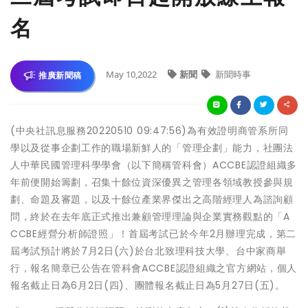
名
May 10,2022
新聞
新聞時事
推廣新聞稿
(中央社訊息服務20220510 09:47:56)為有效證明商管系所同
學以及從事企劃工作的職場新鮮人的「管理企劃」能力，社團法
人中華民國管理科學學會（以下簡稱管科會）ACCBE認證組織多
年前便開始籌劃，召集十餘位資深優異之管理各領域教授參與規
劃、命題及審題，以及十餘位產業界傑出之高階經理人為諮詢顧
問，終於在去年底正式推出兼顧管理理論與企業實務觀點的「A
CCBE經營分析師證照」！首屆考試已於今年2月辦理完成，第二
屆考試預計將於7月2日(六)於台北致理科技大學、台中家商舉
行，報名簡章已公告在管科會ACCBE認證組織之官方網站，個人
報名截止日為6月2日(四)、團體報名截止日為5月27日(五)。