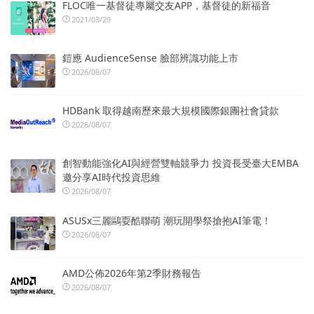
FLOC唯一基督徒專屬交友APP，基督徒的新福音
2021/03/29
鎧應 AudienceSense 臉部辨識功能上市
2026/08/07
HDBank 取得越南歷來最大規模國際銀團社會貸款
2026/08/07
創智動能強化AI與經營雙軸競爭力 投資長受臺大EMBA
邀分享AI時代投資思維
2026/08/07
ASUSx三麗鷗耍酷聯萌 潮玩開學祭搶抱AI筆電！
2026/08/07
AMD公佈2026年第2季財務報告
2026/08/07