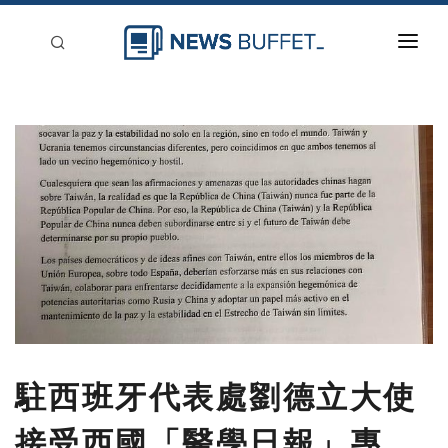
回到首頁
新聞稿分類
登入
刊登
駐西班牙代表處劉德立大使
接受西國「醫學日報」專