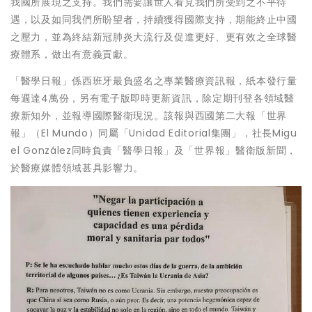
我國所展現之支持。我們需要讓世人看見我們所受到之不平待
遇，以及如同我們所盼望者，持續獲得國際支持，期能終止中國
之壓力，並為終結新冠肺炎大流行及促進更好、更有效之全球醫
療體系，做出有意義貢獻。
「醫學日報」係西班牙最負盛名之專業醫療資訊報，紙本發行量
每週達4萬份，另有電子版即時更新資訊，除定期刊登各領域醫
療新知外，並報導國際醫衛現況。該報與西國第二大報「世界
報」（El Mundo）同屬「Unidad Editorial集團」，社長Migu
el González同時負責「醫學日報」及「世界報」醫衛版新聞，
於醫療媒體領域甚具影響力。