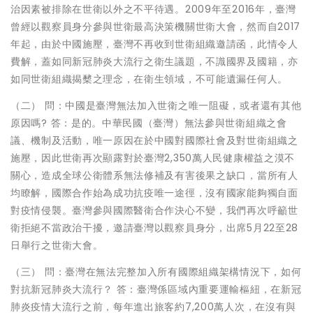
治因素被排除在世衛以外之不平待遇。2009年至2016年，臺灣
曾經以觀察員身分參與世衛最高決策機關世衛大會，然而自2017
年起，由於中國施壓，臺灣不再收到世衛組織邀請函，此情令人
費解，蓋如同新冠肺炎大流行之衛生議題，不識國界及國籍，亦
如同世衛組織揭櫫之理念，在衛生領域，不可能遺漏任何人。
（二） 問：中國是臺灣無法加入世衛之唯一阻礙，或者還有其他
原因嗎? 答：是的。中華民國（臺灣）無法參與世衛組織之會
議、機制及活動，唯一原因在於中國對國際社會及對世衛組織之
施壓，因此世衛再次顯露對於臺灣2,350萬人民健康權益之漠不
關心，造成全球公衛體系無法修補及有害後果之缺口，當所有人
均瞭解，國際合作始為成功抗疫唯一途徑，沒有國家能夠獨自面
對疫情侵襲。臺灣參與國際醫衛合作決心不變，我們再次呼籲世
衛拒絕不當政治干擾，邀請臺灣以觀察員身分，出席5月22至28
日舉行之世衛大會。
（三） 問：臺灣在無法完整加入所有國際組織架構情況下，如何
對抗新冠肺炎大流行？ 答：臺灣係區域內重要運輸樞紐，在新冠
肺炎疫情大流行之前，每年進出旅客約7,200萬人次，在沒有與