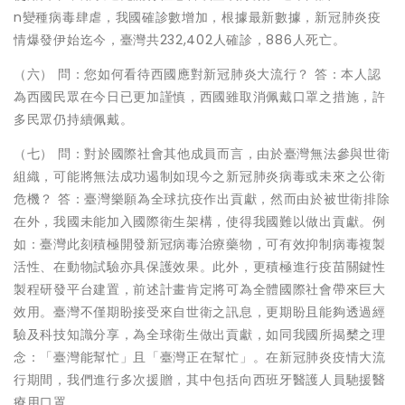
n變種病毒肆虐，我國確診數增加，根據最新數據，新冠肺炎疫
情爆發伊始迄今，臺灣共232,402人確診，886人死亡。
（六） 問：您如何看待西國應對新冠肺炎大流行？ 答：本人認
為西國民眾在今日已更加謹慎，西國雖取消佩戴口罩之措施，許
多民眾仍持續佩戴。
（七） 問：對於國際社會其他成員而言，由於臺灣無法參與世衛
組織，可能將無法成功遏制如現今之新冠肺炎病毒或未來之公衛
危機？ 答：臺灣樂願為全球抗疫作出貢獻，然而由於被世衛排除
在外，我國未能加入國際衛生架構，使得我國難以做出貢獻。例
如：臺灣此刻積極開發新冠病毒治療藥物，可有效抑制病毒複製
活性、在動物試驗亦具保護效果。此外，更積極進行疫苗關鍵性
製程研發平台建置，前述計畫肯定將可為全體國際社會帶來巨大
效用。臺灣不僅期盼接受來自世衛之訊息，更期盼且能夠透過經
驗及科技知識分享，為全球衛生做出貢獻，如同我國所揭櫫之理
念：「臺灣能幫忙」且「臺灣正在幫忙」。在新冠肺炎疫情大流
行期間，我們進行多次援贈，其中包括向西班牙醫護人員馳援醫
療用口罩。