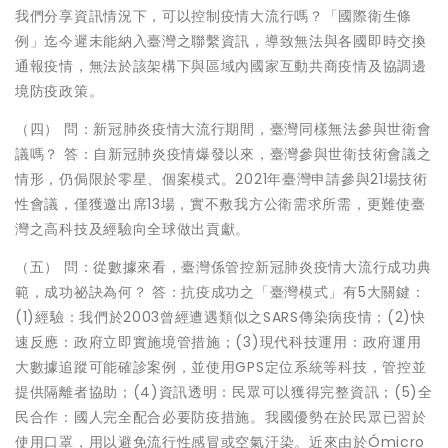
我們分享資訊情況下，可以控制疫情大流行嗎？「國際衛生條
例」迄今遲未能納入臺灣之聯繫資訊，導致無法與各國即時交換
通報疫情，無法於該架構下與區域內國家互動共商疫情及協調邊
境防疫政策。
（四） 問：新冠肺炎疫情大流行期間，臺灣同樣無法參與世衛會
議嗎？ 答：自新冠肺炎疫情爆發以來，臺灣參與世衛技術會議之
情形，仍侷限於零星、個案模式。2021年臺灣申請參與21場技術
性會議，僅獲邀出席13場，實不敷我方公衛需求所需，更難使臺
灣之高科技及經驗向全球做出貢獻。
（五） 問：從數據來看，臺灣係管控新冠肺炎疫情大流行成功典
範，成功祕訣為何？ 答：抗疫成功之「臺灣模式」有5大關鍵：
(1)經驗：我們於2003曾經遭遇類似之SARS傳染病疫情；(2)快
速反應：政府立即實施境管措施；(3)現代科技運用：政府運用
大數據追蹤可能確診案例，並使用GPS定位系統等科技，管控並
提供隔離者協助；(4)資訊透明：民眾可以獲得完整資訊；(5)全
民合作：國人完全配合必要防疫措施。我國優勢在於民眾已習於
使用口罩，用以避免流行性感冒或空氣汙染。近來由於Ómicro