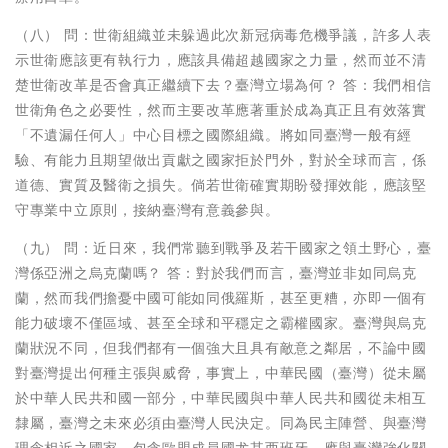
（八） 問：世衛組織並未躲過此次新冠病毒危機爭議，許多人表
示世衛應該更有執行力，應該具備超越國家之力量，然而並不清
楚世衛改革是否會真正繼續下去？臺灣立場為何？ 答：我們相信
世衛角色之必要性，然而主要改革應著重於成為真正且有效落實
「不遺漏任何人」中心目標之國際組織。將如同臺灣一般有經
驗、有能力且期望做出貢獻之國家拒於門外，對於全球而言，係
道德、實質及醫衛之損失。倘若世衛確實期盼發揮效能，應該堅
守專業中立原則，接納臺灣有意義參與。
（九） 問：近日來，我們常聽到戰爭及若干國家之領土野心，臺
灣係亞洲之烏克蘭嗎？ 答：對於我們而言，臺灣並非如同烏克
蘭，然而我們擔憂中國可能如同俄羅斯，甚至更糟，亦即一個有
能力破壞不僅區域、甚至全球和平穩定之霸權國家。臺灣與烏克
蘭狀況不同，但我們都有一個強大且具有敵意之鄰居，不論中國
對臺灣提出何種主張與威脅，事實上，中華民國（臺灣）從未屬
於中華人民共和國一部分，中華民國與中華人民共和國從未相互
隸屬，臺灣之未來必須由臺灣人民決定。同為民主陣營、與臺灣
理念相近之國家，包含歐盟成員國尤其西班牙，應與臺灣強化關