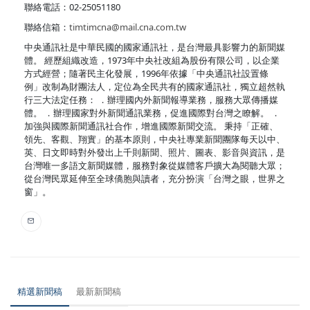
聯絡電話：02-25051180
聯絡信箱：
timtimcna@mail.cna.com.tw
中央通訊社是中華民國的國家通訊社，是台灣最具影響力的新聞媒
體。 經歷組織改造，1973年中央社改組為股份有限公司，以企業
方式經營；隨著民主化發展，1996年依據「中央通訊社設置條
例」改制為財團法人，定位為全民共有的國家通訊社，獨立超然執
行三大法定任務： ．辦理國內外新聞報導業務，服務大眾傳播媒
體。 ．辦理國家對外新聞通訊業務，促進國際對台灣之瞭解。 ．
加強與國際新聞通訊社合作，增進國際新聞交流。 秉持「正確、
領先、客觀、翔實」的基本原則，中央社專業新聞團隊每天以中、
英、日文即時對外發出上千則新聞、照片、圖表、影音與資訊，是
台灣唯一多語文新聞媒體，服務對象從媒體客戶擴大為閱聽大眾；
從台灣民眾延伸至全球僑胞與讀者，充分扮演「台灣之眼，世界之
窗」。
精選新聞稿
最新新聞稿