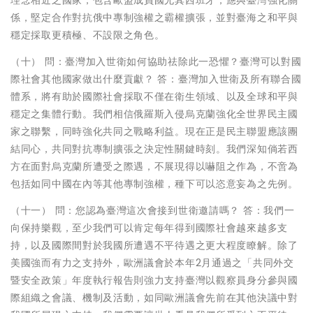
係，堅定合作對抗俄中專制強權之霸權擴張，並對臺海之和平與
穩定採取更積極、不設限之角色。
（十） 問：臺灣加入世衛如何協助祛除此一恐懼？臺灣可以對國
際社會其他國家做出什麼貢獻？ 答：臺灣加入世衛及所有聯合國
體系，將有助於國際社會採取不僅在衛生領域、以及全球和平與
穩定之集體行動。我們相信俄羅斯入侵烏克蘭強化全世界民主國
家之聯繫，同時強化共同之戰略利益。現在正是民主聯盟應該團
結同心，共同對抗專制擴張之決定性關鍵時刻。我們深知倘若西
方在面對烏克蘭所遭受之際遇，不展現得以嚇阻之作為，不啻為
包括如同中國在內等其他專制強權，種下可以恣意妄為之先例。
（十一） 問：您認為臺灣這次會接到世衛邀請嗎？ 答：我們一
向保持樂觀，至少我們可以肯定每年得到國際社會越來越多支
持，以及國際間對於我國所遭遇不平待遇之更大程度瞭解。除了
美國強而有力之支持外，歐洲議會於本年2月通過之「共同外交
暨安全政策」年度執行報告則強力支持臺灣以觀察員身分參與國
際組織之會議、機制及活動，如同歐洲議會先前在其他決議中對