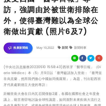
訪，強調由於被世衛排除在
外，使得臺灣難以為全球公
衛做出貢獻 (照片6及7)
May 10,2022
新聞
新聞時事
推廣新聞稿
(中央社訊息服務20220510 15:58:43)西班牙「醫學日報」（Di
ario Médico）本（5）月9日以「臺灣籲請加入世衛：『臺灣並
非烏克蘭，然而我們擔心中國如同俄羅斯』」為題，刊出駐西班
牙代表處劉德立大使的專訪：
距離世衛大會在日內瓦召開僅餘2週，各國在國際社會之年度會
議上，能言善辯地討論全球性議題，如同面對未來疾病大流行之
合作及應對方式，或避免破壞生態環境終結全球人類健康。臺灣