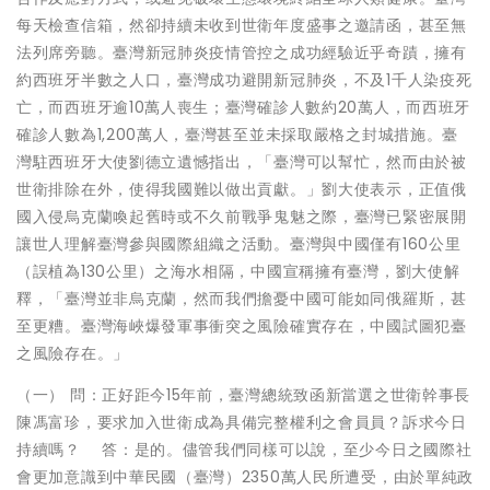
每天檢查信箱，然卻持續未收到世衛年度盛事之邀請函，甚至無
法列席旁聽。臺灣新冠肺炎疫情管控之成功經驗近乎奇蹟，擁有
約西班牙半數之人口，臺灣成功避開新冠肺炎，不及1千人染疫死
亡，而西班牙逾10萬人喪生；臺灣確診人數約20萬人，而西班牙
確診人數為1,200萬人，臺灣甚至並未採取嚴格之封城措施。臺
灣駐西班牙大使劉德立遺憾指出，「臺灣可以幫忙，然而由於被
世衛排除在外，使得我國難以做出貢獻。」劉大使表示，正值俄
國入侵烏克蘭喚起舊時或不久前戰爭鬼魅之際，臺灣已緊密展開
讓世人理解臺灣參與國際組織之活動。臺灣與中國僅有160公里
（誤植為130公里）之海水相隔，中國宣稱擁有臺灣，劉大使解
釋，「臺灣並非烏克蘭，然而我們擔憂中國可能如同俄羅斯，甚
至更糟。臺灣海峽爆發軍事衝突之風險確實存在，中國試圖犯臺
之風險存在。」
（一） 問：正好距今15年前，臺灣總統致函新當選之世衛幹事長
陳馮富珍，要求加入世衛成為具備完整權利之會員員？訴求今日
持續嗎？ 答：是的。儘管我們同樣可以說，至少今日之國際社
會更加意識到中華民國（臺灣）2350萬人民所遭受，由於單純政