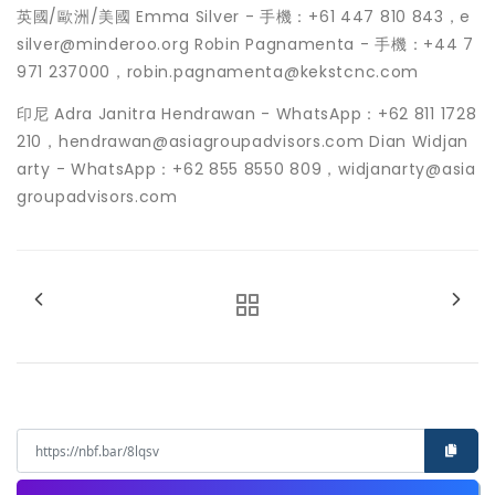
英國/歐洲/美國 Emma Silver - 手機：+61 447 810 843，e
silver@minderoo.org Robin Pagnamenta - 手機：+44 7
971 237000，robin.pagnamenta@kekstcnc.com
印尼 Adra Janitra Hendrawan - WhatsApp：+62 811 1728
210，hendrawan@asiagroupadvisors.com Dian Widjan
arty - WhatsApp：+62 855 8550 809，widjanarty@asia
groupadvisors.com