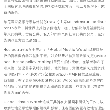
要更有效廢棄物管理政策和行動的領域。因此，在協助政府加速
全國所有地區的廢棄物管理並取得成就方面，該工具扮演不可或
缺的角色。」
印尼國家塑膠行動夥伴關係(NPAP)主席Sri Indrastuti Hadiput
ranto表示，與世界上其他多個地方一樣，欲解決印尼塑膠污染
帶來的挑戰，需要公共、私人部門和民間社會的共同努力，在污
染的測量方面也是如此。
Hadiputranto女士表示：「Global Plastic Watch是塑膠垃
圾的資料聚合器和監測平臺。對於那些相信實證政策制定(evide
nce-based policy making)重要性的決策者、從業者和宣導
者來說，這是非常及時的創新。他們相信，實證政策制定對於推
進印尼到2025年將海洋污染物滲漏減少70%的目標至關重要。
我相信，有了更多像Global Plastic Watch這樣以資料為導向
的創新，我們將能夠取得更永續的政策成果，並改善印尼在資料
收集方面的合作。」
Global Plastic Watch這款工具旨在支援國家層級的工作，以
瞭解陸地塑膠垃圾場的規模和影響，使各國能夠更有效地管理無