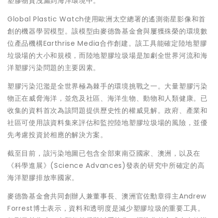
塑膠物質洩漏到海洋環境中。
Global Plastic Watch使用歐洲太空總署的遙測衛星影像和首
創的機器學習模型。該模型由麥德魯基金會與屢獲殊榮的環境數
位產品機構Earthrise Media合作創建。該工具能確定陸地塑膠
垃圾場的大小和規模，而陸地塑膠垃圾場是加劇全世界河流和海
洋塑膠污染問題的主要因素。
塑膠污染氾濫是全世界極為棘手的環境挑戰之一。大量塑膠污染
物正在威脅海洋，並危及社區、海洋生物、動物和人類健康。已
收集的資料首次為該問題提供歷史性的權威見解。政府、產業和
社區可使用該資料集來評估和監控陸地塑膠垃圾場的風險，並優
先考慮投資於相應的解決方案。
截至目前，該污染地圖已包含全部東南亞國家、澳洲，以及在
《科學進展》(Science Advances)發表的研究中所確定的高
海洋塑膠排放率國家。
麥德魯基金會共同創辦人兼董事長、澳洲官佐勳章得主Andrew
Forrest博士表示，資料和透明度是減少塑膠垃圾的重要工具。