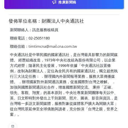
推廣新聞稿
發佈單位名稱：財團法人中央通訊社
新聞聯絡人：訊息服務核稿員
聯絡電話：02-25051180
聯絡信箱：
timtimcna@mail.cna.com.tw
中央通訊社是中華民國的國家通訊社，是台灣最具影響力的新聞媒
體。 經歷組織改造，1973年中央社改組為股份有限公司，以企業
方式經營；隨著民主化發展，1996年依據「中央通訊社設置條
例」改制為財團法人，定位為全民共有的國家通訊社，獨立超然執
行三大法定任務： ．辦理國內外新聞報導業務，服務大眾傳播媒
體。 ．辦理國家對外新聞通訊業務，促進國際對台灣之瞭解。 ．
加強與國際新聞通訊社合作，增進國際新聞交流。 秉持「正確、
領先、客觀、翔實」的基本原則，中央社專業新聞團隊每天以中、
英、日文即時對外發出上千則新聞、照片、圖表、影音與資訊，是
台灣唯一多語文新聞媒體，服務對象從媒體客戶擴大為閱聽大眾；
從台灣民眾延伸至全球僑胞與讀者，充分扮演「台灣之眼，世界之
窗」。