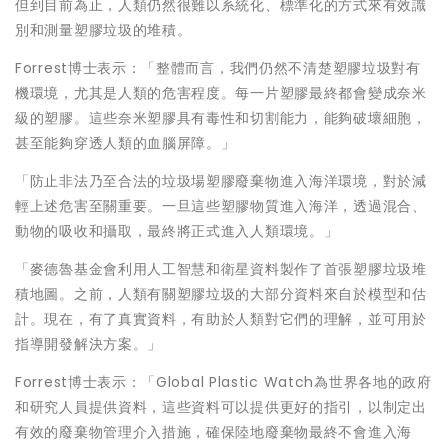
但到目前為止，人類仍然很難以系統化、標準化的方式來有效識
別和測量塑膠垃圾的堆積。
Forrest博士表示：「整體而言，我們仍然不清楚塑膠垃圾對有
機環境，尤其是人類的危害程度。每一片塑膠最終都會變成奈米
級的塑膠。這些奈米塑膠具有毒性和切割能力，能夠破壞細胞，
甚至能夠穿透人類的血腦屏障。」
「防止非法乃至合法的垃圾場塑膠廢棄物進入海洋環境，對於減
輕上述危害至關重要。一旦這些塑膠物質進入海洋，透過混合、
動物的吸收和攝取，最終將正式進入人類環境。」
「麥德魯基金會利用人工智慧和衛星資料製作了首張塑膠垃圾堆
積地圖。之前，人類有關塑膠垃圾的大部分資料來自於模型和估
計。現在，有了真實資料，有助於人類對它們的理解，並可用於
指導開發解決方案。」
Forrest博士表示：「Global Plastic Watch為世界各地的政府
和研究人員提供資料，這些資料可以提供更好的指引，以制定出
有效的廢棄物管理介入措施，確保陸地廢棄物最終不會進入海