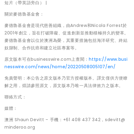
短片（帶英語旁白） |
關於麥德魯基金會：
麥德魯基金會是現代慈善組織，由Andrew和Nicola Forrest於
2001年創立，旨在打破障礙、促進創新並推動積極持久的變革。
麥德魯基金會以位於澳洲為榮，其重要措施包括海洋研究、終結
奴隸制、合作抗癌和建立社區專案等。
原文版本可在businesswire.com上查閱：
https://www.busi
nesswire.com/news/home/20220508005107/en/
免責聲明：本公告之原文版本乃官方授權版本。譯文僅供方便瞭
解之用，煩請參照原文，原文版本乃唯一具法律效力之版本。
聯絡方式：
媒體：
澳洲 Shaun Devitt – 手機：+61 408 437 342，sdevitt@
minderoo.org