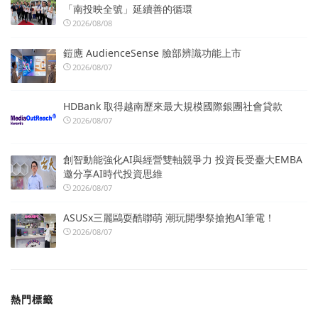
「南投映全號」延續善的循環
2026/08/08
鎧應 AudienceSense 臉部辨識功能上市
2026/08/07
HDBank 取得越南歷來最大規模國際銀團社會貸款
2026/08/07
創智動能強化AI與經營雙軸競爭力 投資長受臺大EMBA
邀分享AI時代投資思維
2026/08/07
ASUSx三麗鷗耍酷聯萌 潮玩開學祭搶抱AI筆電！
2026/08/07
熱門標籤