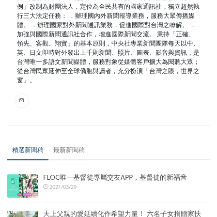
例」改制為財團法人，定位為全民共有的國家通訊社，獨立超然執
行三大法定任務： ．辦理國內外新聞報導業務，服務大眾傳播媒
體。 ．辦理國家對外新聞通訊業務，促進國際對台灣之瞭解。 ．
加強與國際新聞通訊社合作，增進國際新聞交流。 秉持「正確、
領先、客觀、翔實」的基本原則，中央社專業新聞團隊每天以中、
英、日文即時對外發出上千則新聞、照片、圖表、影音與資訊，是
台灣唯一多語文新聞媒體，服務對象從媒體客戶擴大為閱聽大眾；
從台灣民眾延伸至全球僑胞與讀者，充分扮演「台灣之眼，世界之
窗」。
精選新聞稿
最新新聞稿
FLOC唯一基督徒專屬交友APP，基督徒的新福音
2021/03/29
天上父親的愛延續化作希望力量！ 六名子女捐贈家扶