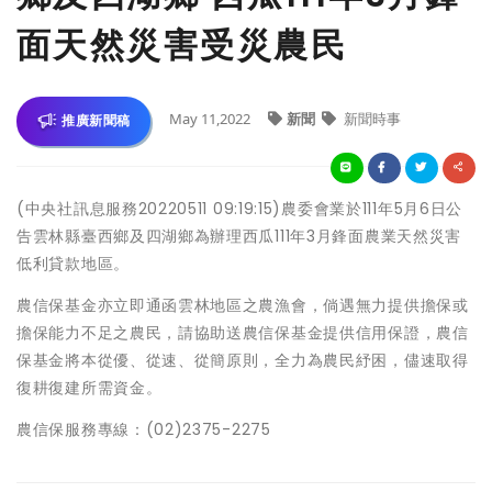
面天然災害受災農民
May 11,2022
新聞
新聞時事
推廣新聞稿
(中央社訊息服務20220511 09:19:15)農委會業於111年5月6日公
告雲林縣臺西鄉及四湖鄉為辦理西瓜111年3月鋒面農業天然災害
低利貸款地區。
農信保基金亦立即通函雲林地區之農漁會，倘遇無力提供擔保或
擔保能力不足之農民，請協助送農信保基金提供信用保證，農信
保基金將本從優、從速、從簡原則，全力為農民紓困，儘速取得
復耕復建所需資金。
農信保服務專線：(02)2375-2275