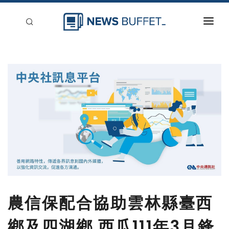
回到首頁
新聞稿分類
登入
刊登
農信保配合協助雲林縣臺西
鄉及四湖鄉 西瓜111年3月鋒