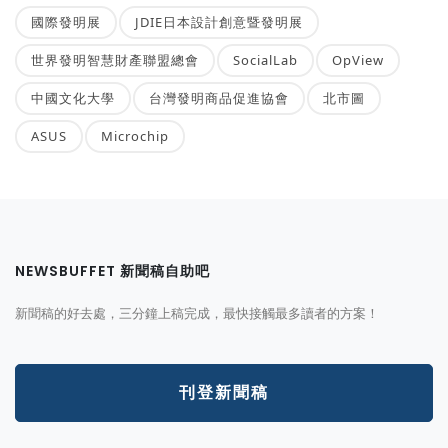
國際發明展
JDIE日本設計創意暨發明展
世界發明智慧財產聯盟總會
SocialLab
OpView
中國文化大學
台灣發明商品促進協會
北市圖
ASUS
Microchip
NEWSBUFFET 新聞稿自助吧
新聞稿的好去處，三分鐘上稿完成，最快接觸最多讀者的方案！
刊登新聞稿