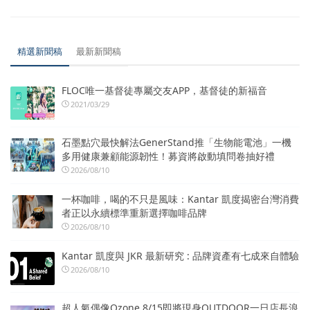
精選新聞稿
最新新聞稿
FLOC唯一基督徒專屬交友APP，基督徒的新福音
2021/03/29
石墨點穴最快解法GenerStand推「生物能電池」一機
多用健康兼顧能源韌性！募資將啟動填問卷抽好禮
2026/08/10
一杯咖啡，喝的不只是風味：Kantar 凱度揭密台灣消費
者正以永續標準重新選擇咖啡品牌
2026/08/10
Kantar 凱度與 JKR 最新研究 : 品牌資產有七成來自體驗
2026/08/10
超人氣偶像Ozone 8/15即將現身OUTDOOR一日店長浪