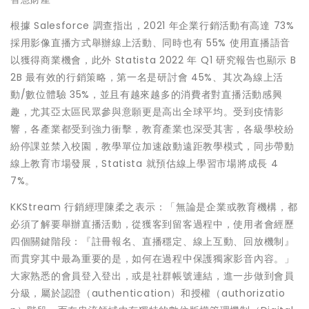
根據 Salesforce 調查指出，2021 年企業行銷活動有高達 73%
採用影像直播方式舉辦線上活動、同時也有 55% 使用直播語音
以獲得商業機會，此外 Statista 2022 年 Q1 研究報告也顯示 B
2B 最有效的行銷策略，第一名是研討會 45%、其次為線上活
動/數位體驗 35%，並且有越來越多的消費者對直播活動感興
趣，尤其亞太區民眾參與意願更是高出全球平均。受到疫情影
響，各產業都受到強力衝擊，教育產業也深受其害，各級學校紛
紛停課並禁入校園，教學單位加速啟動遠距教學模式，同步帶動
線上教育市場發展，Statista 就預估線上學習市場將成長 4
7%。
KKStream 行銷經理陳柔之表示：「無論是企業或教育機構，都
必須了解要舉辦直播活動，從獲客到留客過程中，使用者會經歷
四個關鍵階段：『註冊報名、直播穩定、線上互動、回放機制』
而貫穿其中最為重要的是，如何在過程中保護獨家影音內容。」
大家熟悉的會員登入登出，或是社群帳號連結，進一步做到會員
分級，屬於認證（authentication）和授權（authorizatio