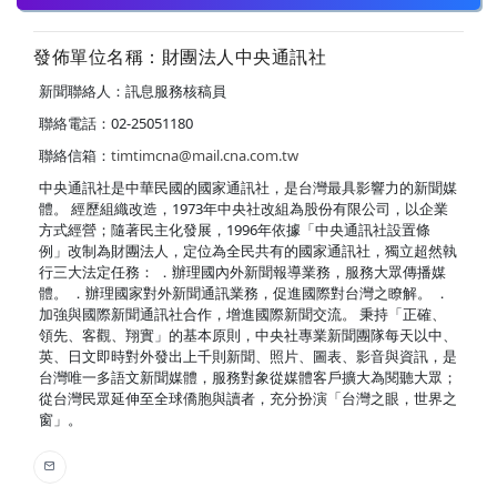
發佈單位名稱：財團法人中央通訊社
新聞聯絡人：訊息服務核稿員
聯絡電話：02-25051180
聯絡信箱：
timtimcna@mail.cna.com.tw
中央通訊社是中華民國的國家通訊社，是台灣最具影響力的新聞媒
體。 經歷組織改造，1973年中央社改組為股份有限公司，以企業
方式經營；隨著民主化發展，1996年依據「中央通訊社設置條
例」改制為財團法人，定位為全民共有的國家通訊社，獨立超然執
行三大法定任務： ．辦理國內外新聞報導業務，服務大眾傳播媒
體。 ．辦理國家對外新聞通訊業務，促進國際對台灣之瞭解。 ．
加強與國際新聞通訊社合作，增進國際新聞交流。 秉持「正確、
領先、客觀、翔實」的基本原則，中央社專業新聞團隊每天以中、
英、日文即時對外發出上千則新聞、照片、圖表、影音與資訊，是
台灣唯一多語文新聞媒體，服務對象從媒體客戶擴大為閱聽大眾；
從台灣民眾延伸至全球僑胞與讀者，充分扮演「台灣之眼，世界之
窗」。