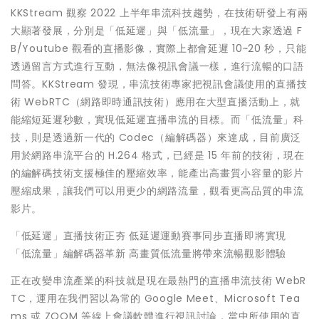
KKStream 觀察 2022 上半年串流科技趨勢，在技術研發上有兩
大顯著發展，分別是「低延遲」與「低流量」，現在大家透過 F
B/Youtube 觀看的直播影像，實際上都會延遲 10~20 秒，只能
透過留言方式進行互動，無法像視訊會議一樣，進行流暢的口語
問答。KKStream 發現，串流技術專家把視訊會議使用的直播技
術 WebRTC（網路即時通訊技術）應用在大型直播活動上，就
能縮短延遲秒數，實現低延遲直播串流的目標。而「低流量」科
技，則是透過新一代的 Codec（編解碼器）來達成，目前廣泛
用於網路串流平台的 H.264 格式，已經是 15 年前的技術，現在
的編解碼技術支援極佳的壓縮效率，能產出高畫質小容量的影片
壓縮成果，讓我們可以用更少的網路流量，觀看更高品質的串流
影片。
「低延遲」直播技術正夯 低延遲運動賽事同步直播即將實現
「低流量」編解碼器革新 高畫質低流量將帶來流暢觀影體驗
正在改變串流產業的科技就是現在最熱門的直播串流技術 WebR
TC，運用在我們習以為常的 Google Meet、Microsoft Tea
ms 或 ZOOM 等線上會議軟體進行視訊討論，當中所使用的直