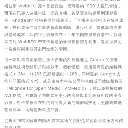
播技術 WebRTC 原本是點對點，僅可容納 1000 人視訊會議，
而現在已導入遊戲串流、語音直播，甚至更進階運用到運動賽
事。KKStream 技術長官順暉表示：「直播串流技術正在快速成
長，技術專家們致力於改善直播體驗、漸少延遲、降低頻寬需求
與營運成本，我們很可能最快在下半年的國際運動賽事中，就能
享受到 WebRTC 帶來低延遲的全球直播體育賽事，遠在世界另
一端也可同步觀賞射門進網的瞬間。」
另一項對串流產業產生重大影響的科技無非是 Codec 的演進，
編解碼技術攸關影片壓縮效率、觀看體驗，應用最廣泛的編解碼
格式 H.264、H.265 已經發展出 H.266，同時還有 Google 力
推的開源格式 VP9，或是由各大科技公司聯合組成開放媒體聯盟
（Alliance for Open Media，AOMedia），推出免授權費的
AV1 格式，都是為了讓觀眾用更少的流量觀看更高解析度的串流
影像，對企業來說在對的時間導入新的編解碼技術，更能夠降低
營運成本，同時提升串流品質。
從獲客到留客關鍵四階段 首當其衝的挑戰是如何保護獨家內容的
智慧財產