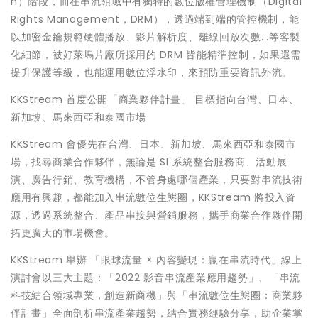
n）階段，而在串流領域中有獨特的數位版權管理機制（Digital
Rights Management，DRM），透過端到端的管控機制，能
以加密金鑰規範硬體播放、影片解析度、離線回放次數...等客製
化細節，被好萊塢片廠所採用的 DRM 皆能精準控制，如果還需
提升保護等級，也能運用數位浮水印，來預防重要資訊外流。
KKStream 首度公開「商業夥伴計畫」 目標指向台灣、日本、
新加坡、馬來西亞和泰國市場
KKStream 會優先在台灣、日本、新加坡、馬來西亞和泰國市
場，找尋商業合作夥伴，無論是 SI 系統整合服務商、活動展
演、廣告行銷、教育機構，不管身處哪個產業，只要對串流技術
應用有興趣，都能加入串流數位生態圈，KKStream 將投入資
源，透過系統整合、產品串接與營銷服務，攜手商業合作夥伴開
拓更廣大的市場機會。
KKStream 舉辦 「眼球流量 × 內容變現：贏在串流時代」線上
演討會以三大主題：「2022 影音串流產業應用趨勢」、「串流
科技結合領域專業，創造新商機」與「串流數位生態圈：商業夥
伴計畫」全面剖析串流產業趨勢，結合實務經驗分享，助企業掌