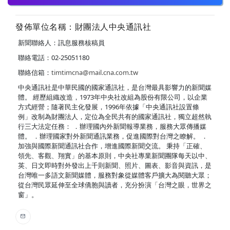
發佈單位名稱：財團法人中央通訊社
新聞聯絡人：訊息服務核稿員
聯絡電話：02-25051180
聯絡信箱：
timtimcna@mail.cna.com.tw
中央通訊社是中華民國的國家通訊社，是台灣最具影響力的新聞媒
體。 經歷組織改造，1973年中央社改組為股份有限公司，以企業
方式經營；隨著民主化發展，1996年依據「中央通訊社設置條
例」改制為財團法人，定位為全民共有的國家通訊社，獨立超然執
行三大法定任務： ．辦理國內外新聞報導業務，服務大眾傳播媒
體。 ．辦理國家對外新聞通訊業務，促進國際對台灣之瞭解。 ．
加強與國際新聞通訊社合作，增進國際新聞交流。 秉持「正確、
領先、客觀、翔實」的基本原則，中央社專業新聞團隊每天以中、
英、日文即時對外發出上千則新聞、照片、圖表、影音與資訊，是
台灣唯一多語文新聞媒體，服務對象從媒體客戶擴大為閱聽大眾；
從台灣民眾延伸至全球僑胞與讀者，充分扮演「台灣之眼，世界之
窗」。