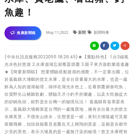
魚趣！
May 11,2022
新聞
新聞時事
推廣新聞稿
(中央社訊息服務20220511 18:26:45)★【重點特色】 1.台3線風
光水色好悠遊 2.水庫遊湖忘卻塵囂煩憂 3.親子來共遊歡樂逍遙趣
★【簡要新聞稿】 想要體驗搭船遊湖的感覺，不一定要出國，位
於嘉義縣大埔鄉的曾文水庫，是全台容量最大的水庫，也是一處
鮮為人知的遊湖秘境，徜徉在湖光水色上，近看群鷹俯衝吃魚，
欣賞野生山豬聽歌劇，體驗天才小釣手的樂趣，以及大吃臉盆大
的砂鍋魚頭，絕對是全台獨一的秘境玩法！ 嘉義縣長翁章梁表
示，嘉義縣大埔鄉算是台灣的一處瑰寶地，擁有全台最大的曾文
水庫美景，不僅依山傍水，生態更是一絕，來到大埔隨處可見紫
斑蝶飛舞，抬頭就能看見老鷹在天上翱翔的英姿，這都是在都市
少見的景色，表示大埔真的是一處無汙染的秘境！曾文水庫裡有