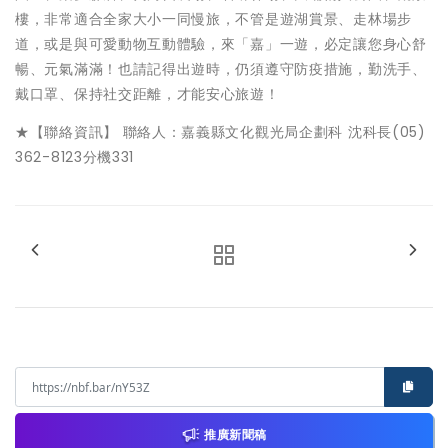
樓，非常適合全家大小一同慢旅，不管是遊湖賞景、走林場步
道，或是與可愛動物互動體驗，來「嘉」一遊，必定讓您身心舒
暢、元氣滿滿！也請記得出遊時，仍須遵守防疫措施，勤洗手、
戴口罩、保持社交距離，才能安心旅遊！
★【聯絡資訊】 聯絡人：嘉義縣文化觀光局企劃科 沈科長(05)
362-8123分機331
推廣新聞稿