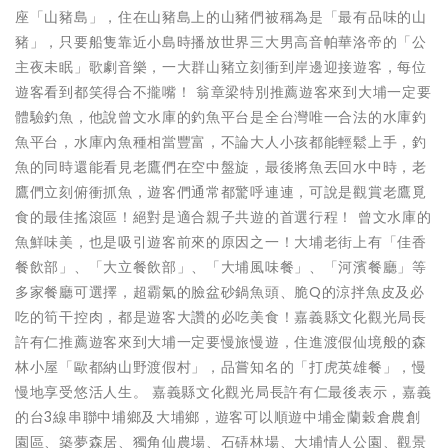
座「山豬島」，住在山豬島上的山豬們被稱為是「最有品味的山
豬」，只要船隻靠近小島時播放世界三大男高音帕華洛帝的「公
主夜未眠」歌劇音樂，一大群山豬立刻衝到岸邊迎接遊客，每位
遊客看到都笑得合不攏嘴！ 翁章梁特別推薦遊客來到大埔一定要
體驗釣魚，他說曾文水庫的釣魚平台是全台灣唯一合法的水庫釣
魚平台，水庫內魚種相當豐富，不論大人小孩都能輕鬆上手，釣
魚的同時還能看見老鷹們在空中盤旋，最後將魚丟回水中時，老
鷹們立刻俯衝抓魚，遊客們通常都驚呼連連，可說是觀賞老鷹覓
食的最佳搖滾區！絕對是適合親子共遊的首選行程！ 曾文水庫的
魚鮮味美，也是吸引遊客前來的原因之一！大埔老街上有「佳香
餐飲部」、「大立餐飲部」、「大埔風味餐」、「河濱餐廳」等
多家餐廳可選擇，超霸氣的臉盆砂鍋魚頭、脆Q的涼拌魚皮及必
吃的筍干控肉，都是遊客大讚的必吃美食！嘉義縣文化觀光局長
許有仁推薦遊客來到大埔一定要慢旅慢遊，住進渡假仙境般的森
林小屋「歐都納山野渡假村」，品嘗知名的「打虎英雄餐」，慢
慢地享受悠活人生。 嘉義縣文化觀光局長許有仁最後表示，嘉義
的台3線串聯中埔鄉及大埔鄉，遊客可以順遊中埔金蘭穀倉農創
園區、築夢森居、獨角仙農場、石硦林場、大埔情人公園、觀景