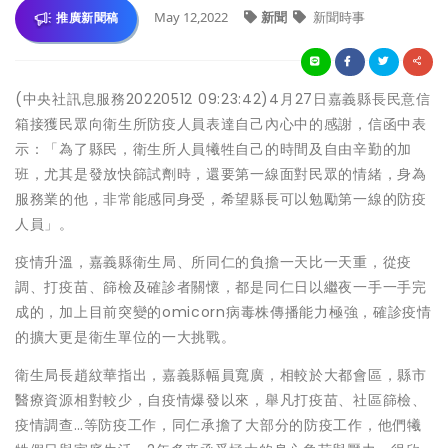
May 12,2022
新聞
新聞時事
推廣新聞稿
(中央社訊息服務20220512 09:23:42)4月27日嘉義縣長民意信
箱接獲民眾向衛生所防疫人員表達自己內心中的感謝，信函中表
示：「為了縣民，衛生所人員犧牲自己的時間及自由辛勤的加
班，尤其是發放快篩試劑時，還要第一線面對民眾的情緒，身為
服務業的他，非常能感同身受，希望縣長可以勉勵第一線的防疫
人員」。
疫情升溫，嘉義縣衛生局、所同仁的負擔一天比一天重，從疫
調、打疫苗、篩檢及確診者關懷，都是同仁日以繼夜一手一手完
成的，加上目前突變的omicorn病毒株傳播能力極強，確診疫情
的擴大更是衛生單位的一大挑戰。
衛生局長趙紋華指出，嘉義縣幅員寬廣，相較於大都會區，縣市
醫療資源相對較少，自疫情爆發以來，舉凡打疫苗、社區篩檢、
疫情調查…等防疫工作，同仁承擔了大部分的防疫工作，他們犧