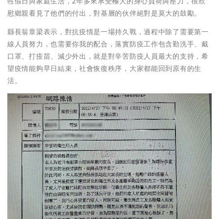
牲假日與家庭生活，2年多來承受極大的身心負荷與壓力，很欣
慰鄉親看見了他們的付出，對基層的伙伴絕對是莫大的鼓勵。
縣長翁章梁表示，對抗疫情是一場持久戰，過程中除了需要第一
線人員努力，也需要你我的配合，落實防疫工作包含勤洗手、戴
口罩、打疫苗、減少外出，就是對辛苦防疫人員最大的支持，希
望疫情能夠早日結束，社會恢復秩序，大家都能回到原有的生
活。