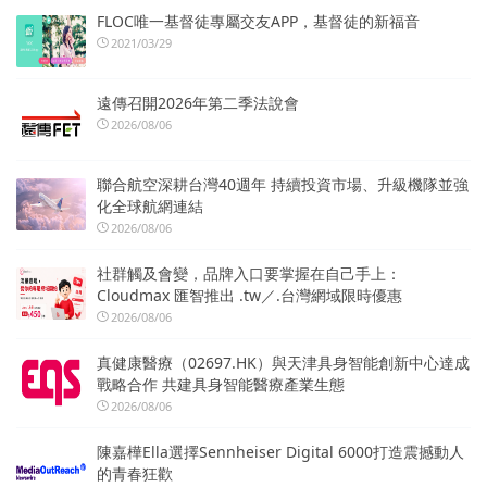
FLOC唯一基督徒專屬交友APP，基督徒的新福音
2021/03/29
遠傳召開2026年第二季法說會
2026/08/06
聯合航空深耕台灣40週年 持續投資市場、升級機隊並強
化全球航網連結
2026/08/06
社群觸及會變，品牌入口要掌握在自己手上：
Cloudmax 匯智推出 .tw／.台灣網域限時優惠
2026/08/06
真健康醫療（02697.HK）與天津具身智能創新中心達成
戰略合作 共建具身智能醫療產業生態
2026/08/06
陳嘉樺Ella選擇Sennheiser Digital 6000打造震撼動人
的青春狂歡