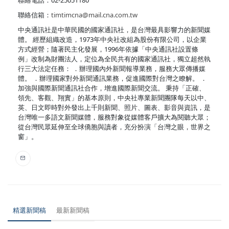
聯絡信箱：
timtimcna@mail.cna.com.tw
中央通訊社是中華民國的國家通訊社，是台灣最具影響力的新聞媒
體。 經歷組織改造，1973年中央社改組為股份有限公司，以企業
方式經營；隨著民主化發展，1996年依據「中央通訊社設置條
例」改制為財團法人，定位為全民共有的國家通訊社，獨立超然執
行三大法定任務： ．辦理國內外新聞報導業務，服務大眾傳播媒
體。 ．辦理國家對外新聞通訊業務，促進國際對台灣之瞭解。 ．
加強與國際新聞通訊社合作，增進國際新聞交流。 秉持「正確、
領先、客觀、翔實」的基本原則，中央社專業新聞團隊每天以中、
英、日文即時對外發出上千則新聞、照片、圖表、影音與資訊，是
台灣唯一多語文新聞媒體，服務對象從媒體客戶擴大為閱聽大眾；
從台灣民眾延伸至全球僑胞與讀者，充分扮演「台灣之眼，世界之
窗」。
精選新聞稿
最新新聞稿