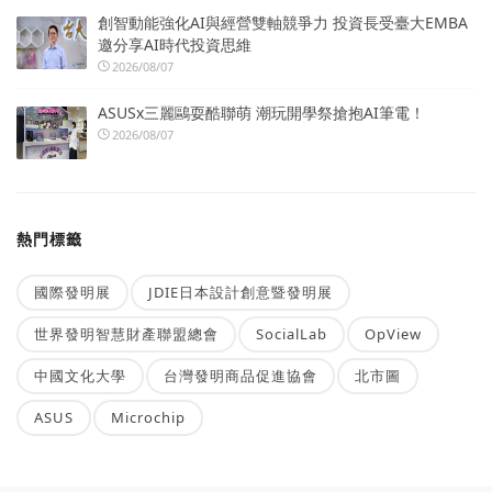
創智動能強化AI與經營雙軸競爭力 投資長受臺大EMBA
邀分享AI時代投資思維
2026/08/07
ASUSx三麗鷗耍酷聯萌 潮玩開學祭搶抱AI筆電！
2026/08/07
熱門標籤
國際發明展
JDIE日本設計創意暨發明展
世界發明智慧財產聯盟總會
SocialLab
OpView
中國文化大學
台灣發明商品促進協會
北市圖
ASUS
Microchip