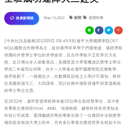
May 12,2022
新聞
新聞時事
推廣新聞稿
(中央社訊息服務20220512 09:45:59)逢甲大學國際學院(IST
M)以國際合作辦學為主，提供臺灣莘莘學子們最便捷、最經濟取
得國內外雙學士學位的求學途徑，且合作學校不乏世界百大名
校。近日傳出令人振奮喜訊，美國普渡大學電機資訊雙學士學位
學程二年級15位同學，自大一入學後在逢甲國際學院完整教學、
循序規劃下，一個都沒少，全數獲取該校之入學許可通知，將前
往美國研讀大三、大四課程，預計在兩年後取得逢甲與普渡兩校
的學士學位文憑。
至2022年，逢甲普渡學程將有逾30位學生取得雙學位，其中更
有畢業生獲聘至Intel、AMD、鴻海精密、趨勢科技等世界知名
科技公司就業。選擇繼續升學的畢業生除了一位獲四年全額獎學
補助直攻南加大博士班外，另有多位畢業生獲得世界名校如卡內