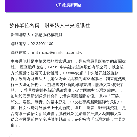
推廣新聞稿
發佈單位名稱：財團法人中央通訊社
新聞聯絡人：訊息服務核稿員
聯絡電話：02-25051180
聯絡信箱：
timtimcna@mail.cna.com.tw
中央通訊社是中華民國的國家通訊社，是台灣最具影響力的新聞媒
體。 經歷組織改造，1973年中央社改組為股份有限公司，以企業
方式經營；隨著民主化發展，1996年依據「中央通訊社設置條
例」改制為財團法人，定位為全民共有的國家通訊社，獨立超然執
行三大法定任務： ．辦理國內外新聞報導業務，服務大眾傳播媒
體。 ．辦理國家對外新聞通訊業務，促進國際對台灣之瞭解。 ．
加強與國際新聞通訊社合作，增進國際新聞交流。 秉持「正確、
領先、客觀、翔實」的基本原則，中央社專業新聞團隊每天以中、
英、日文即時對外發出上千則新聞、照片、圖表、影音與資訊，是
台灣唯一多語文新聞媒體，服務對象從媒體客戶擴大為閱聽大眾；
從台灣民眾延伸至全球僑胞與讀者，充分扮演「台灣之眼，世界之
窗」。