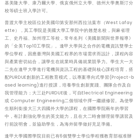
基美隆大學、康乃爾大學、俄亥俄州立大學、德州大學奧斯汀分
校等碩士班入學許可。
普渡大學主校區位於美國印第安那州西拉法葉市（West Lafay
ette），其工學院是美國大學工學院中的翹楚名校，與麻省理
工、史丹福、加州理工等校，常年名列《美國新聞與世界報導》
的「全美Top10工學院」。逢甲大學與之合作的電機資訊雙學士
學位學程，因應臺灣與美國工程界的市場需求而設計，課程內容
與產業密切結合，讓學生在就業時具備就業競爭力。學生大一大
二先在逢甲大學進行電機與資訊工程的基礎與核心課程培育，搭
配PURDUE創新的工程教育模式，以專案導向式學習(Project-b
ased learning)進行授課，培養學生創新實踐、團隊合作及自
我管理能力；大三赴PURDUE後，可自Electrical Engineering
或 Computer Engineering二個領域中擇一繼續修習。為使學
生順利銜接大三大四國外大學的課程，在國際學院兩年的學習
中，有計劃強化學生的英文能力，且在大二時會辦理留學講習及
行前說明會，並協助學生，為海外留學做好充足準備。
逢甲大學國際學院目前已有6個雙學士學位學程獲教育部核准辦