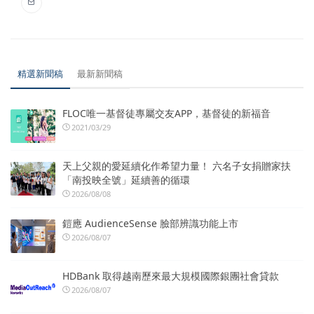
精選新聞稿
最新新聞稿
FLOC唯一基督徒專屬交友APP，基督徒的新福音
2021/03/29
天上父親的愛延續化作希望力量！ 六名子女捐贈家扶
「南投映全號」延續善的循環
2026/08/08
鎧應 AudienceSense 臉部辨識功能上市
2026/08/07
HDBank 取得越南歷來最大規模國際銀團社會貸款
2026/08/07