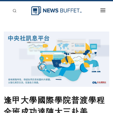
回到首頁
新聞稿分類
登入
刊登
逢甲大學國際學院普渡學程
全班成功達陣大三赴美