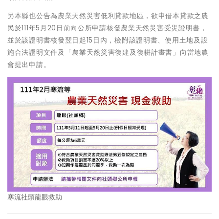
另本縣也公告為農業天然災害低利貸款地區，欲申借本貸款之農
民於111年5月20日前向公所申請核發農業天然災害受災證明書，
並於該證明書核發翌日起15日內，檢附該證明書、使用土地及設
施合法證明文件及「農業天然災害復建及復耕計畫書」向當地農
會提出申請。
寒流社頭龍眼救助