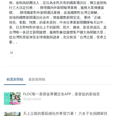
例」改制為財團法人，定位為全民共有的國家通訊社，獨立超然執
行三大法定任務： ．辦理國內外新聞報導業務，服務大眾傳播媒
體。 ．辦理國家對外新聞通訊業務，促進國際對台灣之瞭解。 ．
加強與國際新聞通訊社合作，增進國際新聞交流。 秉持「正確、
領先、客觀、翔實」的基本原則，中央社專業新聞團隊每天以中、
英、日文即時對外發出上千則新聞、照片、圖表、影音與資訊，是
台灣唯一多語文新聞媒體，服務對象從媒體客戶擴大為閱聽大眾；
從台灣民眾延伸至全球僑胞與讀者，充分扮演「台灣之眼，世界之
窗」。
精選新聞稿
最新新聞稿
FLOC唯一基督徒專屬交友APP，基督徒的新福音
2021/03/29
天上父親的愛延續化作希望力量！ 六名子女捐贈家扶