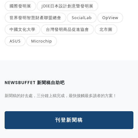
國際發明展
JDIE日本設計創意暨發明展
世界發明智慧財產聯盟總會
SocialLab
OpView
中國文化大學
台灣發明商品促進協會
北市圖
ASUS
Microchip
NEWSBUFFET 新聞稿自助吧
新聞稿的好去處，三分鐘上稿完成，最快接觸最多讀者的方案！
刊登新聞稿