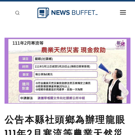
回到首頁
新聞稿分類
登入
刊登
公告本縣社頭鄉為辦理龍眼
111年2月寒流等農業天然災