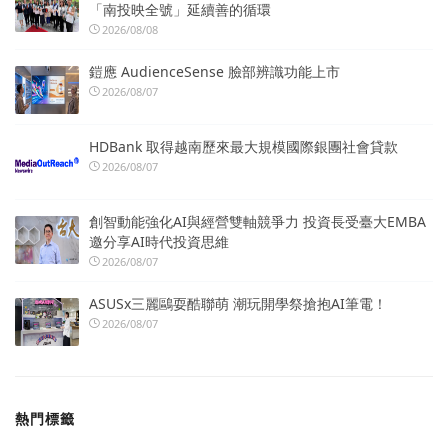
「南投映全號」延續善的循環
2026/08/08
鎧應 AudienceSense 臉部辨識功能上市
2026/08/07
HDBank 取得越南歷來最大規模國際銀團社會貸款
2026/08/07
創智動能強化AI與經營雙軸競爭力 投資長受臺大EMBA
邀分享AI時代投資思維
2026/08/07
ASUSx三麗鷗耍酷聯萌 潮玩開學祭搶抱AI筆電！
2026/08/07
熱門標籤