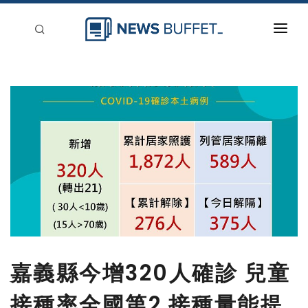
回到首頁
新聞稿分類
登入
刊登
嘉義縣今增320人確診 兒童
接種率全國第2 接種量能提