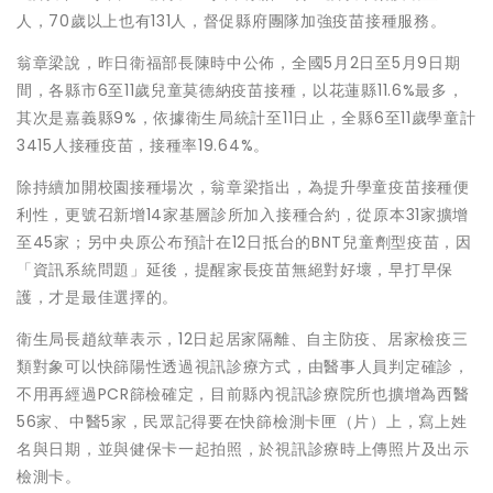
人，70歲以上也有131人，督促縣府團隊加強疫苗接種服務。
翁章梁說，昨日衛福部長陳時中公佈，全國5月2日至5月9日期
間，各縣市6至11歲兒童莫德納疫苗接種，以花蓮縣11.6%最多，
其次是嘉義縣9%，依據衛生局統計至11日止，全縣6至11歲學童計
3415人接種疫苗，接種率19.64%。
除持續加開校園接種場次，翁章梁指出，為提升學童疫苗接種便
利性，更號召新增14家基層診所加入接種合約，從原本31家擴增
至45家；另中央原公布預計在12日抵台的BNT兒童劑型疫苗，因
「資訊系統問題」延後，提醒家長疫苗無絕對好壞，早打早保
護，才是最佳選擇的。
衛生局長趙紋華表示，12日起居家隔離、自主防疫、居家檢疫三
類對象可以快篩陽性透過視訊診療方式，由醫事人員判定確診，
不用再經過PCR篩檢確定，目前縣內視訊診療院所也擴增為西醫
56家、中醫5家，民眾記得要在快篩檢測卡匣（片）上，寫上姓
名與日期，並與健保卡一起拍照，於視訊診療時上傳照片及出示
檢測卡。