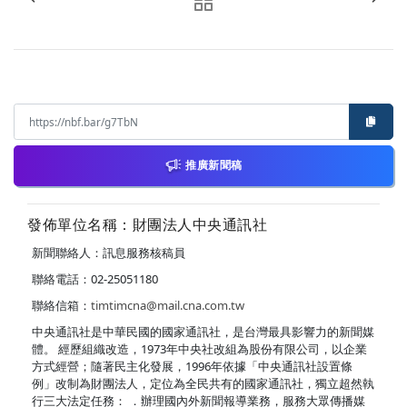
推廣新聞稿
發佈單位名稱：財團法人中央通訊社
新聞聯絡人：訊息服務核稿員
聯絡電話：02-25051180
聯絡信箱：
timtimcna@mail.cna.com.tw
中央通訊社是中華民國的國家通訊社，是台灣最具影響力的新聞媒
體。 經歷組織改造，1973年中央社改組為股份有限公司，以企業
方式經營；隨著民主化發展，1996年依據「中央通訊社設置條
例」改制為財團法人，定位為全民共有的國家通訊社，獨立超然執
行三大法定任務： ．辦理國內外新聞報導業務，服務大眾傳播媒