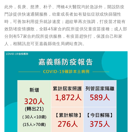
此外，長庚、慈濟、朴子、灣橋4大醫院均於急診外，開設防疫
門診提供快速通關服務，幼童或長者如有疑似症狀或快篩陽性
時，可善加利用提升就診速度；趙紋華再次強調，打疫苗才能有
效防堵疫情擴散，全縣45家合約院所提供兒童疫苗接種；成人部
分則有57家合約院所提供服務，有疫苗趕快打，保護自己和家
人，相關訊息可至嘉義縣衛生局網站查詢。