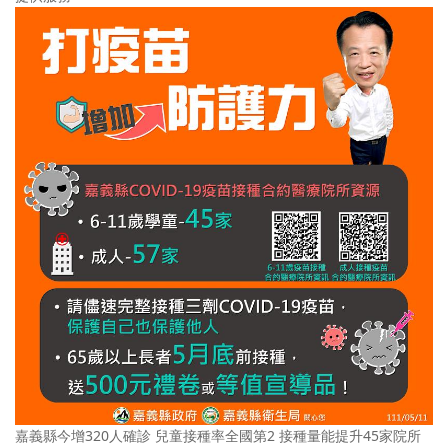
嘉義縣今增320人確診 兒童接種率全國第2 接種量能提升45家院所