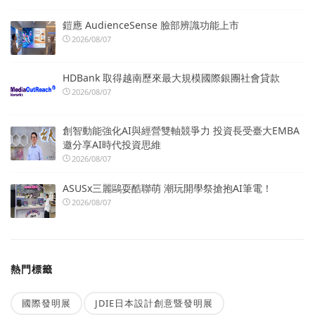
鎧應 AudienceSense 臉部辨識功能上市
2026/08/07
HDBank 取得越南歷來最大規模國際銀團社會貸款
2026/08/07
創智動能強化AI與經營雙軸競爭力 投資長受臺大EMBA
邀分享AI時代投資思維
2026/08/07
ASUSx三麗鷗耍酷聯萌 潮玩開學祭搶抱AI筆電！
2026/08/07
熱門標籤
國際發明展
JDIE日本設計創意暨發明展