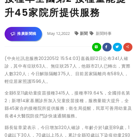
升45家院所提供服務
May 12,2022
新聞
新聞時事
推廣新聞稿
(中央社訊息服務20220512 15:54:03)嘉義縣12日公布341人確
診，其中有症狀63人、無症狀257人，他縣市21人已轉出，實際
人數320人；今日解除隔離375人、目前居家隔離尚有589人，
輕症居家照護1596人。
全縣6至11歲幼童疫苗接種3415人，接種率19.64%，全國排名第
2；新增14家基層診所加入兒童疫苗接種，服務量能大提升，全
縣45家合約接種院所提供服務；衛生局提醒，民眾可善用幼童及
長者4大醫院防疫門診快速通關服務。
縣長翁章梁表示，今日增加320人確診，年齡介於1歲至89歲，1
0歲以下30人，70歲以上15人，累計全縣10歲以下染疫幼童293