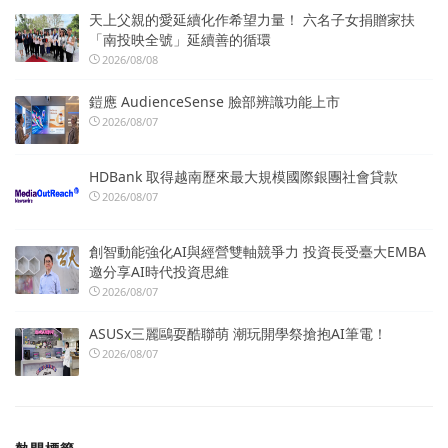
天上父親的愛延續化作希望力量！ 六名子女捐贈家扶
「南投映全號」延續善的循環
2026/08/08
鎧應 AudienceSense 臉部辨識功能上市
2026/08/07
HDBank 取得越南歷來最大規模國際銀團社會貸款
2026/08/07
創智動能強化AI與經營雙軸競爭力 投資長受臺大EMBA
邀分享AI時代投資思維
2026/08/07
ASUSx三麗鷗耍酷聯萌 潮玩開學祭搶抱AI筆電！
2026/08/07