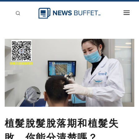
回到首頁
新聞稿分類
登入
刊登
植髮脫髮脫落期和植髮失
敗，你能分清楚嗎？