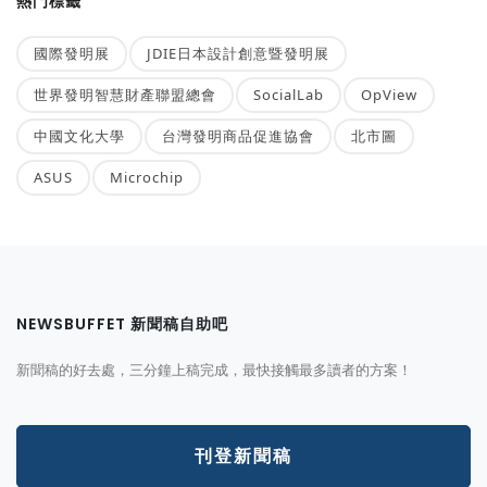
熱門標籤
國際發明展
JDIE日本設計創意暨發明展
世界發明智慧財產聯盟總會
SocialLab
OpView
中國文化大學
台灣發明商品促進協會
北市圖
ASUS
Microchip
NEWSBUFFET 新聞稿自助吧
新聞稿的好去處，三分鐘上稿完成，最快接觸最多讀者的方案！
刊登新聞稿