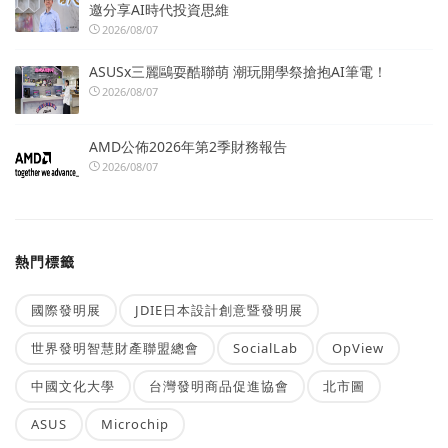
邀分享AI時代投資思維
2026/08/07
ASUSx三麗鷗耍酷聯萌 潮玩開學祭搶抱AI筆電！
2026/08/07
AMD公佈2026年第2季財務報告
2026/08/07
熱門標籤
國際發明展
JDIE日本設計創意暨發明展
世界發明智慧財產聯盟總會
SocialLab
OpView
中國文化大學
台灣發明商品促進協會
北市圖
ASUS
Microchip