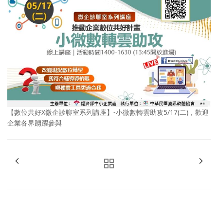
【數位共好X微企診聊室系列講座】-小微數轉雲助攻5/17(二)，歡迎
企業各界踴躍參與