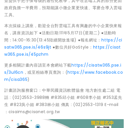
並提供手把手保母级的適性化教學，其中在雲端工具的部分更由
政府負擔一半費用，預期能讓小微企業更快速、零磨合導入雲端
工具。
本次採線上講座，歡迎全台對雲端工具有興趣的中小企業快來報
名，講座資訊如下 ●活動日期:111年5月17日(星期二) ●活動時
間：14:00-16:30(13:45陸續開放進場) ●報名網址：
https://ci
satw365.pse.is/46s9jt
●數位共好GoStyle：
https://cisat
w365.pse.is/45pzhm
更多相關計畫內容請至本會網站下載
https://cisatw365.pse.i
s/3ul6cn
，或至粉絲專頁查詢：(
https://www.facebook.co
m/cisa365
)
計畫諮詢服務窗口：中華民國資訊軟體協會 地方創生處二組 電
話 : (02)2553-3988轉 #835邱小姐 #608李小姐 #353孟先
生 #823吳小姐 #383林小姐 傳真 : (02)2553-1319 E-mail
：cisaims@cisanet.org.tw