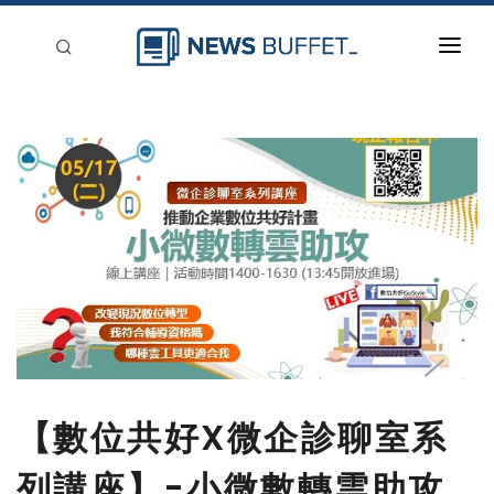
回到首頁
新聞稿分類
登入
刊登
【數位共好X微企診聊室系
列講座】-小微數轉雲助攻