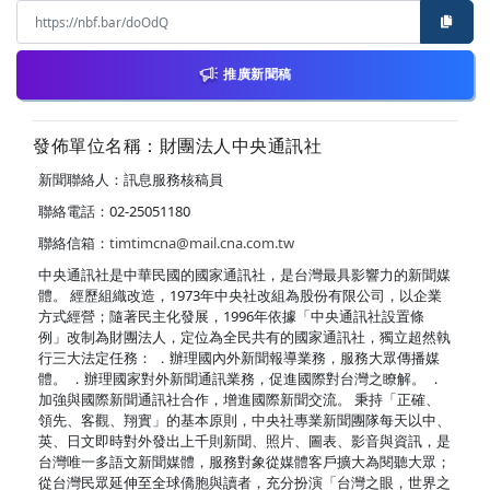
推廣新聞稿
發佈單位名稱：財團法人中央通訊社
新聞聯絡人：訊息服務核稿員
聯絡電話：02-25051180
聯絡信箱：
timtimcna@mail.cna.com.tw
中央通訊社是中華民國的國家通訊社，是台灣最具影響力的新聞媒
體。 經歷組織改造，1973年中央社改組為股份有限公司，以企業
方式經營；隨著民主化發展，1996年依據「中央通訊社設置條
例」改制為財團法人，定位為全民共有的國家通訊社，獨立超然執
行三大法定任務： ．辦理國內外新聞報導業務，服務大眾傳播媒
體。 ．辦理國家對外新聞通訊業務，促進國際對台灣之瞭解。 ．
加強與國際新聞通訊社合作，增進國際新聞交流。 秉持「正確、
領先、客觀、翔實」的基本原則，中央社專業新聞團隊每天以中、
英、日文即時對外發出上千則新聞、照片、圖表、影音與資訊，是
台灣唯一多語文新聞媒體，服務對象從媒體客戶擴大為閱聽大眾；
從台灣民眾延伸至全球僑胞與讀者，充分扮演「台灣之眼，世界之