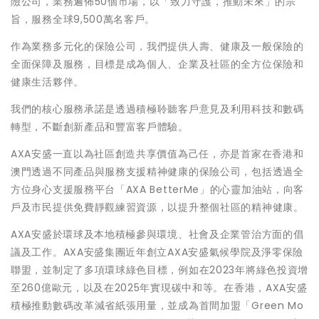
險公司，業務遍佈50個市場，以「致力守護，推動未來」的宗
旨，服務全球9,500萬名客戶。
作為業務多元化的保險公司，我們提供人壽、健康及一般保險的
全面保障及服務，目標是成為個人、企業及社區的全方位保險和
健康生活夥伴。
我們的核心服務承諾是透過積極聆聽客戶意見及利用科技和數碼
轉型，不斷創新產品和豐富客戶體驗。
AXA安盛一直以為社區創造共享價值為己任，亦是首家在香港和
澳門透過不同產品與服務支援精神健康的保險公司，包括透過全
方位身心支援服務平台「AXA BetterMe」的心靈加油站，向客
戶及市民提供免費靜觀練習資源，以提升整個社區的精神健康。
AXA安盛於環球及本地積極參與環境、社會及企業管治方面的倡
議及工作。AXA安盛集團近年創立AXA安盛氣候學院及淨零保險
聯盟，並制定了多項環球綠色目標，例如在2023年將綠色投資增
至260億歐元，以及在2025年實現碳中和等。在香港，AXA安盛
積極推動數碼改革減省紙張用量，並成為首間加盟「Green Mo