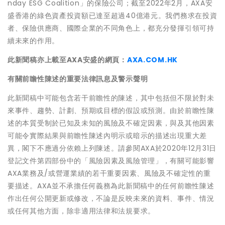
nday ESG Coalition」的保險公司；截至2022年2月，AXA安
盛香港的綠色資產投資額已達至超過40億港元。我們務求在投資
者、保險供應商、國際企業的不同角色上，都充分發揮引領可持
續未來的作用。
此新聞稿亦上載至AXA安盛的網頁：
AXA.COM.HK
有關前瞻性陳述的重要法律訊息及警示聲明
此新聞稿中可能包含若干前瞻性的陳述，其中包括但不限於對未
來事件、趨勢、計劃、預期或目標的假設或預測。由於前瞻性陳
述的本質受制於已知及未知的風險及不確定因素，與及其他因素
可能令實際結果與前瞻性陳述內明示或暗示的描述出現重大差
異，閣下不應過分依賴上列陳述。請參閱AXA於2020年12月31日
登記文件第四部份中的「風險因素及風險管理」，有關可能影響
AXA業務及/或營運業績的若干重要因素、風險及不確定性的重
要描述。AXA並不承擔任何義務為此新聞稿中的任何前瞻性陳述
作出任何公開更新或修改，不論是反映未來的資料、事件、情況
或任何其他方面，除非適用法律和法規要求。