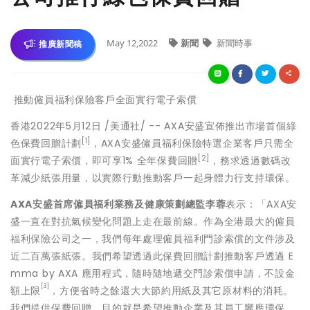
May 12,2022
新聞
新聞時事
推廣新聞稿
推動僱員福利保險客戶全面實行電子索償
香港
2022年5月12日
/美通社/ -- AXA安盛宣佈推出市場首個綠
[1]
色保費回贈計劃
，AXA安盛僱員福利保險特選企業客戶只需全
[2]
面實行電子索償，即可享1% 全年保費回贈
，務求透過數碼改
革減少紙張用量，以實際行動推動客戶一起身體力行支持環保。
AXA
安盛首席僱員福利業務及健康策劃總監李蓉
表示：「AXA安
盛一直在對抗氣候變化問題上走在最前線。作為全港最大的僱員
福利保險公司之一，我們每年處理僱員福利門診索償的文件涉及
近二百萬張紙張。我們希望透過此保費回贈計劃推動客戶透過 E
mma by AXA 應用程式，隨時隨地遞交門診索償申請，不設金
[3]
額上限
，方便省時之餘還大大節約用紙及其它原材料的消耗。
我們提供保費回贈，目的就是希望推動企業及其員工響應環保，