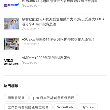
HDBank 取得越南歷來最大規模國際銀團社會貸款
2026/08/07
創智動能強化AI與經營雙軸競爭力 投資長受臺大EMBA
邀分享AI時代投資思維
2026/08/07
ASUSx三麗鷗耍酷聯萌 潮玩開學祭搶抱AI筆電！
2026/08/07
AMD公佈2026年第2季財務報告
2026/08/07
熱門標籤
國際發明展
JDIE日本設計創意暨發明展
世界發明智慧財產聯盟總會
SocialLab
OpView