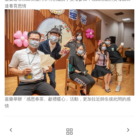
達養育恩情
嘉藥舉辦「感恩奉茶、獻禮暖心」活動，更加拉近師生彼此間的感
情