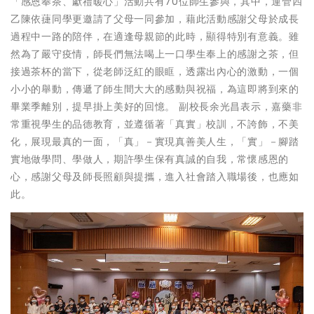
「感恩奉茶、獻禮暖心」活動共有70位師生參與，其中，運管四
乙陳依蓵同學更邀請了父母一同參加，藉此活動感謝父母於成長
過程中一路的陪伴，在適逢母親節的此時，顯得特別有意義。雖
然為了嚴守疫情，師長們無法喝上一口學生奉上的感謝之茶，但
接過茶杯的當下，從老師泛紅的眼眶，透露出內心的激動，一個
小小的舉動，傳遞了師生間大大的感動與祝福，為這即將到來的
畢業季離別，提早掛上美好的回憶。 副校長余光昌表示，嘉藥非
常重視學生的品德教育，並遵循著「真實」校訓，不誇飾，不美
化，展現最真的一面，「真」－實現真善美人生，「實」－腳踏
實地做學問、學做人，期許學生保有真誠的自我，常懷感恩的
心，感謝父母及師長照顧與提攜，進入社會踏入職場後，也應如
此。