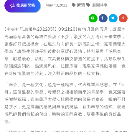
May 13,2022
新聞
新聞時事
推廣新聞稿
(中央社訊息服務20220513 09:21:26)疫情升溫的五月，讓原本
充滿感念溫馨的母親節黯淡了不少，緊接的六月將迎來畢業季，
更要好好把握機會，在離別前向師長一訴感謝之情。嘉南藥理大
學為了讓學生與師長能彼此分享暖心溫情，特別舉辦「感恩奉
茶、獻禮暖心」活動。在高規格防疫措施的前提下，活動以學生
朗誦感謝詞的「點滴感恩心」拉開序幕，現場充滿感動溫馨，也
在這疫情緊繃的時刻，注入對正向品格的一股支持。
「奉茶」是一種文化，也是一種精神，代表尊重與感恩。在「5
月」這個溫馨的季節，母親節之後接續而來的畢業季，也充滿著
感謝與祝福，嘉南藥理大學安排同學們向師長們奉茶，喝的不只
是茶水，更是滿滿的感激與無限的祝福，藉由奉茶的儀式，表達
感恩師長們無私的付出，時時的言行身教，培養學生的良好品
德。