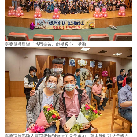
嘉藥舉辦舉辦「感恩奉茶、獻禮暖心」活動
嘉藥運管系陳依蓵同學特別邀請了父母參加，藉由活動對父母親表