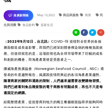
May 13,2022
商品與服務
商業
民
推廣新聞稿
生與消費
食品飲料
居家生活
（
2022年5月12日，台北訊
）COVID-19 疫情對全世界的各個
層面都造成長遠影響，而我們已經深刻體會傳染病的種種負面效
應。但值得留意的是，這場疫情也為全球市場帶來了巨幅的成長
和創新的機會，而海產產業便是受惠者之一。
挪威海產推廣協會（Norwegian Seafood Council，NSC）甫
發表的年度趨勢報告，揭露因疫情而興起的各項海產產業趨勢。
隨著商家的關閉和通路的限制，人們越來越需要改變購物習慣。
我們已經看到食品雜貨類的電子商務有明顯成長，再也不只是每
週固定的網購。
綜觀整體產業，從批發商到地方的獨立餐廳都面臨尋求能夠同時