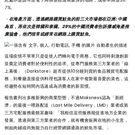
7%。
・
在海產方面，透過網路購買鮭魚的前三大市場都在亞洲: 中國
為首，再依次是韓國和泰國。29%的中國消費者告訴挪威海產推
廣協會，他們很常或經常在網路上購買鮭魚。
這場疫情不單單只是促使人們轉向電子商務，它也同時刺激創新
並奠定消費者對於便利性的追求。從專門服務第三方業者的「線
上幕後」（Darkstore）超市提供10分鐘到貨的食品雜貨宅配服
務，到餐廳直接提供料理包讓客人在家中複製最喜愛的菜色，這
些趨勢在短時間內迅速成為消費者的新習慣。
報告書列出多種新興的商業型態，不過Moksness認為「新經
濟」的最後一哩路配送（Last Mile Delivery，LMD）業者或第
三方宅配服務最饒富趣味: 「我相信這些服務能促進地方企業的
發展。透過與第三方業者的合作，就有機會振興在地的小生意，
例如肉鋪或尚無能力自行經營網購通路的鮮魚市場。」