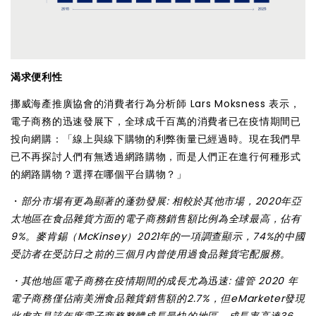
渴求便利性
挪威海產推廣協會的消費者行為分析師 Lars Moksness 表示，
電子商務的迅速發展下，全球成千百萬的消費者已在疫情期間已
投向網購：「線上與線下購物的利弊衡量已經過時。現在我們早
已不再探討人們有無透過網路購物，而是人們正在進行何種形式
的網路購物？選擇在哪個平台購物？」
・
部分市場有更為顯著的蓬勃發展: 相較於其他市場，2020年亞
太地區在食品雜貨方面的電子商務銷售額比例為全球最高，佔有
9%。麥肯錫（McKinsey）2021年的一項調查顯示，74%的中國
受訪者在受訪日之前的三個月內曾使用過食品雜貨宅配服務。
・其他地區電子商務在疫情期間的成長尤為迅速: 儘管 2020 年
電子商務僅佔南美洲食品雜貨銷售額的2.7%，但eMarketer發現
此處亦是該年度電子商務整體成長最快的地區，成長率高達36.