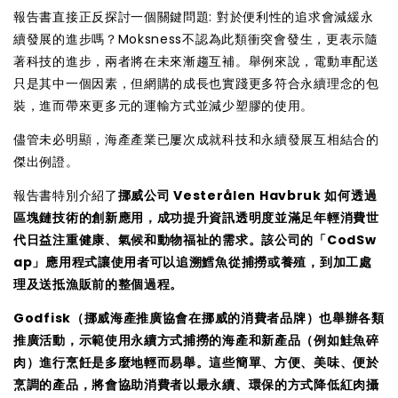
報告書直接正反探討一個關鍵問題: 對於便利性的追求會減緩永
續發展的進步嗎？Moksness不認為此類衝突會發生，更表示隨
著科技的進步，兩者將在未來漸趨互補。舉例來說，電動車配送
只是其中一個因素，但網購的成長也實踐更多符合永續理念的包
裝，進而帶來更多元的運輸方式並減少塑膠的使用。
儘管未必明顯，海產產業已屢次成就科技和永續發展互相結合的
傑出例證。
報告書特別介紹了
挪威公司 Vesterålen Havbruk 如何透過
區塊鏈技術的創新應用，成功提升資訊透明度並滿足年輕消費世
代日益注重健康、氣候和動物福祉的需求。該公司的「CodSw
ap」應用程式讓使用者可以追溯鱈魚從捕撈或養殖，到加工處
理及送抵漁販前的整個過程。
Godfisk（挪威海產推廣協會在挪威的消費者品牌）也舉辦各類
推廣活動，示範使用永續方式捕撈的海產和新產品（例如鮭魚碎
肉）進行烹飪是多麼地輕而易舉。這些簡單、方便、美味、便於
烹調的產品，將會協助消費者以最永續、環保的方式降低紅肉攝