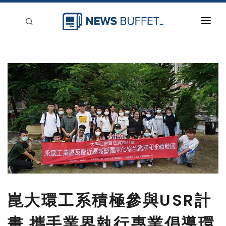
回到首頁
新聞稿分類
登入
刊登
崑大環工系積極參與USR計
畫 攜手業界執行專業倡導環