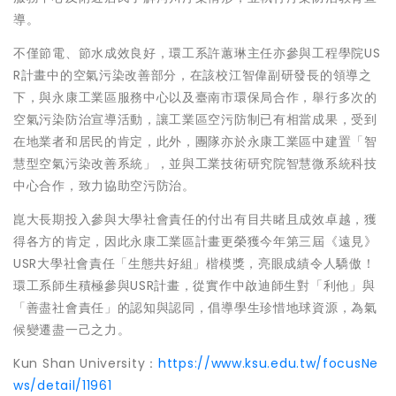
導。
不僅節電、節水成效良好，環工系許蕙琳主任亦參與工程學院US
R計畫中的空氣污染改善部分，在該校江智偉副研發長的領導之
下，與永康工業區服務中心以及臺南市環保局合作，舉行多次的
空氣污染防治宣導活動，讓工業區空污防制已有相當成果，受到
在地業者和居民的肯定，此外，團隊亦於永康工業區中建置「智
慧型空氣污染改善系統」，並與工業技術研究院智慧微系統科技
中心合作，致力協助空污防治。
崑大長期投入參與大學社會責任的付出有目共睹且成效卓越，獲
得各方的肯定，因此永康工業區計畫更榮獲今年第三屆《遠見》
USR大學社會責任「生態共好組」楷模獎，亮眼成績令人驕傲！
環工系師生積極參與USR計畫，從實作中啟迪師生對「利他」與
「善盡社會責任」的認知與認同，倡導學生珍惜地球資源，為氣
候變遷盡一己之力。
Kun Shan University：
https://www.ksu.edu.tw/focusNe
ws/detail/11961