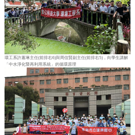
環工系許蕙琳主任(前排右6)與周信賢副主任(前排右5)，向學生講解
「中水淨化暨再利用系統」的循環原理