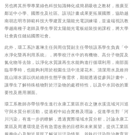
另也將其所學專業綠色科技知識轉化成簡易吸收之教材，推廣至
鄰近中小學、國際生及社區。該項計畫成果更拓展國際，協助越
南胡志明市師範科技大學建置太陽能光電訓練場，並遠端視訊教
學越南種子老師及學生學習太陽能光電板組裝技術課程，將大學
社會責任鏈結國際社會。
此外，環工系許蕙琳主任與周信賢副主任帶領該系學生負責「中
水淨化暨再利用系統」，將學校汙水中的有機物、高分子物質及
氮化物等去除，以淨化水質讓再生水能夠進行循環利用，南部面
臨旱季時，也能夠利用於校園生活中澆灌花木、清潔用水及維持
崑山湖水源以供給維持生態平衡需求，期能透過從參與計畫中，
讓學生了解特殊植物對於汙染物的處裡特性，以及中水回收的重
要性及應用層面。
環工系教師亦帶領學生進行永康工業區所在之鹽水溪流域河川巡
守與水質分析活動，從過程中結合實務及理論，促進學生對「河
川污染」有進一步的瞭解，透過實際場域水質分析，討論永康工
業區及周遭環境是否有急需改善的目標和未來展望，提供工業區
服務中心及附近居民了解河川汙染情形，並執行汙染防治教育宣