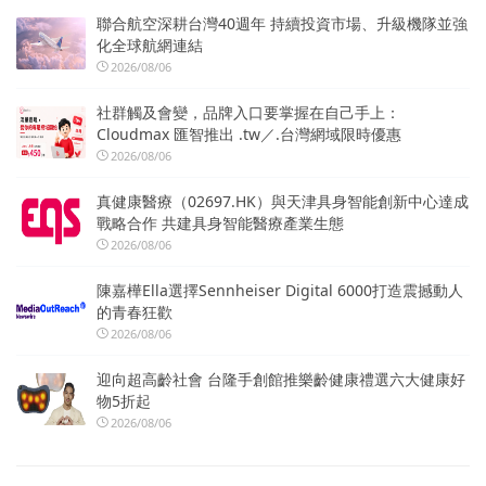
聯合航空深耕台灣40週年 持續投資市場、升級機隊並強
化全球航網連結
2026/08/06
社群觸及會變，品牌入口要掌握在自己手上：
Cloudmax 匯智推出 .tw／.台灣網域限時優惠
2026/08/06
真健康醫療（02697.HK）與天津具身智能創新中心達成
戰略合作 共建具身智能醫療產業生態
2026/08/06
陳嘉樺Ella選擇Sennheiser Digital 6000打造震撼動人
的青春狂歡
2026/08/06
迎向超高齡社會 台隆手創館推樂齡健康禮選六大健康好
物5折起
2026/08/06