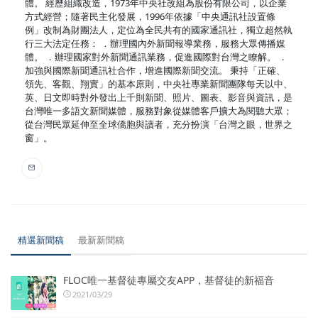
體。 經歷組織改造，1973年中央社改組為股份有限公司，以企業
方式經營；隨著民主化發展，1996年依據「中央通訊社設置條
例」改制為財團法人，定位為全民共有的國家通訊社，獨立超然執
行三大法定任務： ．辦理國內外新聞報導業務，服務大眾傳播媒
體。 ．辦理國家對外新聞通訊業務，促進國際對台灣之瞭解。 ．
加強與國際新聞通訊社合作，增進國際新聞交流。 秉持「正確、
領先、客觀、翔實」的基本原則，中央社專業新聞團隊每天以中、
英、日文即時對外發出上千則新聞、照片、圖表、影音與資訊，是
台灣唯一多語文新聞媒體，服務對象從媒體客戶擴大為閱聽大眾；
從台灣民眾延伸至全球僑胞與讀者，充分扮演「台灣之眼，世界之
窗」。
精選新聞稿
最新新聞稿
FLOC唯一基督徒專屬交友APP，基督徒的新福音
2021/03/29