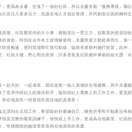
子；更因為永慶，住進了一個好社區，所以永慶首創『服務專員』職
為社區注入更多活力；也讓在地人才就近發揮，共同創造社區的獨特
慶房屋，社區鄰里內的大小事，都願意出一臂之力，從鄰里的資源回
務的身影。特別在去年本土疫情爆發時，永慶房屋主動挺身而出，第
所防疫帳篷，更到現場幫忙指引動線、協助長者順利施打疫苗，此外
里、社區大樓，齊心對抗疫情，許多里長及社區總幹事都紛紛大讚「
區一起共好、一起成長，因此從第一線人員做好在地服務，其中永慶
除了是房仲經紀人的最佳助手，協助經紀人業務上的工作之外，更是
，和在地居民一同發現所居住地的真善美！
義北漂到台北找工作，希望能好好磨練自己，雖然所學和不動產沒有
帶領及完整的教育訓練下，很快就上手工作。更成為在地鄰里、社區
影，性格開朗的她深受里長與在地居民的喜愛。