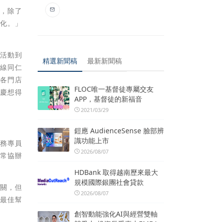
位，除了
文化。」
收活動到
精選新聞稿
最新新聞稿
一線同仁
，各門店
FLOC唯一基督徒專屬交友
永慶想得
APP，基督徒的新福音
2021/03/29
鎧應 AudienceSense 臉部辨
識功能上市
服務專員
2026/08/07
經常協辦
HDBank 取得越南歷來最大
規模國際銀團社會貸款
相關，但
2026/08/07
的最佳幫
創智動能強化AI與經營雙軸