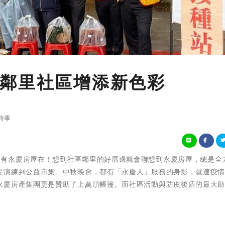
鄰里社區增添新色彩
時事
凝聚在地感情有永慶房屋在！想到社區鄰里的好厝邊就會聯想到永慶房屋，總是
災演練到公益市集、中秋晚會，都有「永慶人」服務的身影，就連疫
永慶房產集團更是贊助了上萬頂帳篷。而社區活動與防疫後盾的最大