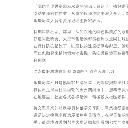
「我們希望民眾因為永慶的關係，買到了一棟好房
協助業務同仁作業，永慶的服務也能更深入多元，
永慶房屋人資部資深經理塗振宏表示。
長期深耕社區、鄰里，深知在地的特色與美好的永
節慶同歡晚會、大型市集活動都能看到永慶同仁服
在做好防疫措施下，以最快的速度提供各鄰里、診
同仁也動起來捐贈酒精消毒機、防疫護目鏡至各鄰
真周到！」
從永慶服務專員出發 為鄰里社區注入新活力
永慶房屋不只是協助客戶購售屋，更希望與鄰里社
職位正是展開社區經營的重要關鍵推手，服務專員
在地鄰里、社區各式各樣活動，積極投入社區參與
英文系畢業的服務專員林郁雯分享到，畢業後從嘉
還是決定挑戰永慶房屋服務專員職位，在學長姐的
手，從環境維護到鄰里大型活動都能看到郁雯的身