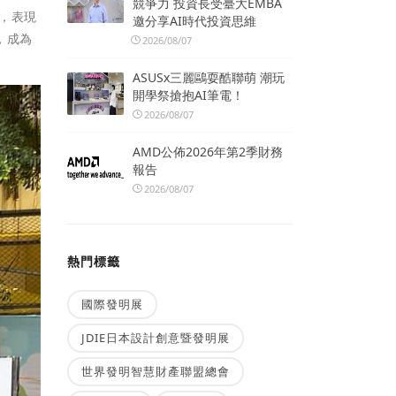
競爭力 投資長受臺大EMBA
，表現
邀分享AI時代投資思維
，成為
2026/08/07
ASUSx三麗鷗耍酷聯萌 潮玩
開學祭搶抱AI筆電！
2026/08/07
AMD公佈2026年第2季財務
報告
2026/08/07
熱門標籤
國際發明展
JDIE日本設計創意暨發明展
世界發明智慧財產聯盟總會