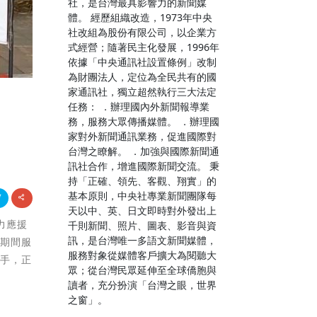
社，是台灣最具影響力的新聞媒
體。 經歷組織改造，1973年中央
社改組為股份有限公司，以企業方
式經營；隨著民主化發展，1996年
依據「中央通訊社設置條例」改制
為財團法人，定位為全民共有的國
家通訊社，獨立超然執行三大法定
任務： ．辦理國內外新聞報導業
務，服務大眾傳播媒體。 ．辦理國
家對外新聞通訊業務，促進國際對
台灣之瞭解。 ．加強與國際新聞通
訊社合作，增進國際新聞交流。 秉
持「正確、領先、客觀、翔實」的
基本原則，中央社專業新聞團隊每
天以中、英、日文即時對外發出上
全力應援
千則新聞、照片、圖表、影音與資
訊，是台灣唯一多語文新聞媒體，
情期間服
服務對象從媒體客戶擴大為閱聽大
助手，正
眾；從台灣民眾延伸至全球僑胞與
讀者，充分扮演「台灣之眼，世界
之窗」。