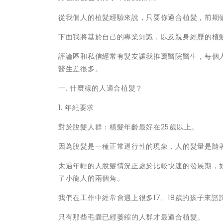
從我個人的植髮經驗來說，只要你適合植髮，前期
下面我將基於自己的專業知識，以及親身經歷的植
評論區和私信經常有髮友讓我推薦醫院醫生，每個
醫生差很多。
一. 什麼樣的人適合植髮？
1. 年紀要求
對於脫髮人群：植髮年齡最好在25歲以上。
因為脫髮是一種正常退行性的現象，人的髮量是隨
太過年輕的人脫髮情況正處於比較快速的發展期，
了小龍人的兩個角。
我們在工作中經常會遇上很多17、18歲的孩子來
只有那些毛囊已經萎縮的人群才最適合植髮。