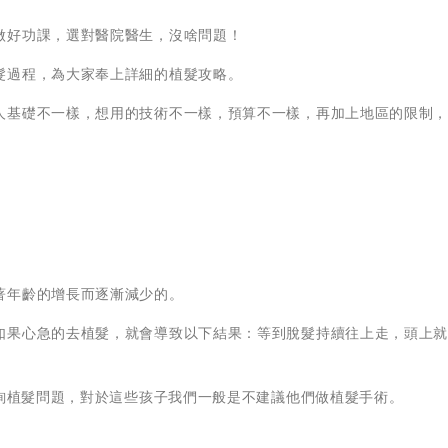
做好功課，選對醫院醫生，沒啥問題！
髮過程，為大家奉上詳細的植髮攻略。
人基礎不一樣，想用的技術不一樣，預算不一樣，再加上地區的限制
著年齡的增長而逐漸減少的。
如果心急的去植髮，就會導致以下結果：等到脫髮持續往上走，頭上
諮詢植髮問題，對於這些孩子我們一般是不建議他們做植髮手術。