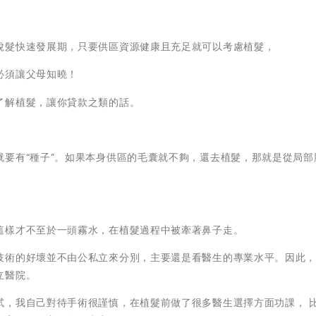
脫髮快速發展期，只要供區資源健康且充足就可以考慮植髮，
必須讓父母知曉！
了解植髮，讓你貸款之類的話。
要有“種子”。如果本身供區的毛囊就不夠，還去植髮，那就是從局部
這樣才不至於一頭霧水，在植髮過程中被牽著鼻子走。
技術的好壞並不由公私立來分別，主要還是看醫生的專業水平。因此
立醫院。
試，我自己對待手術很謹慎，在植髮前做了很多醫生選擇方面功課， 