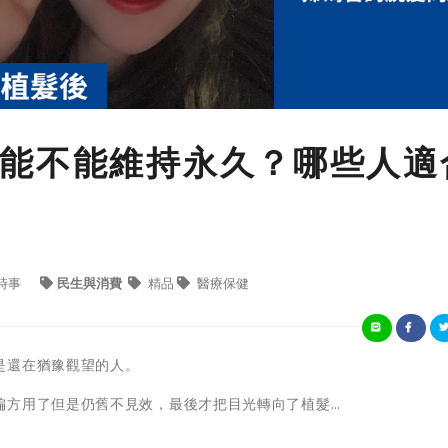
能不能維持永久？哪些人適
時事
民生與消費
精品
醫療保健
是還在猶豫觀望的人。
偏方用了但是仍舊不見效，最後才把目光轉向了植髮…