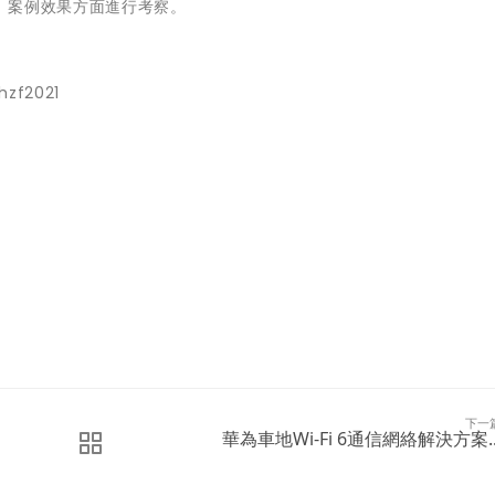
、案例效果方面進行考察。
hzf2021
下一
華為車地Wi-Fi 6通信網絡解決方案..