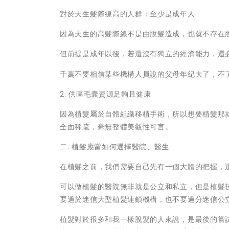
對於天生髮際線高的人群：至少是成年人
因為天生的高髮際線不是由脫髮造成，也就不存在
但前提是成年以後，若還沒有獨立的經濟能力，還
千萬不要相信某些機構人員說的父母年紀大了，不
2. 供區毛囊資源足夠且健康
因為植髮屬於自體組織移植手術，所以想要植髮那就
全面稀疏，毫無整體美觀性可言。
二. 植髮應當如何選擇醫院、醫生
在植髮之前，我們需要自己先有一個大體的把握，
可以做植髮的醫院無非就是公立和私立，但是植髮
要過於迷信大型植髮連鎖機構，也不要過分迷信公
植髮對於很多和我一樣脫髮的人來說，是最後的嘗