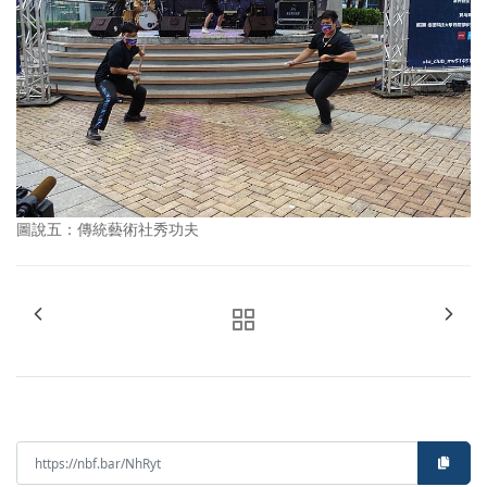
圖說五：傳統藝術社秀功夫