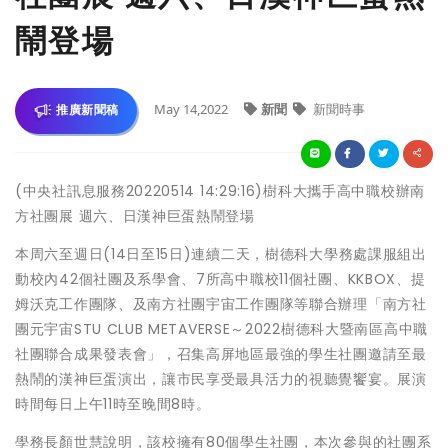
鬧登場
May 14,2022
新聞
新聞時事
推廣新聞稿
(中央社訊息服務20220514 14:29:16)樹科大攜手高中職校辦南
方社團展 週六、日漢神巨蛋熱鬧登場
本周六至週日(14日至15日)連續二天，樹德科大學務處課服組出
動校內42個社團及系學會、7所高中職校11個社團、KKBOX、提
姆沃克工作團隊、及南方社團宇宙工作團隊等聯合辦理「南方社
團元宇宙STU CLUB METAVERSE～2022樹德科大暨南區高中職
社團聯合成果發表會」，召集高屏地區最強的學生社團邀請至最
熱鬧的漢神巨蛋演出，讓市民享受最具活力的視聽覺饗宴。展演
時間每日上午11時至晚間8時。
學務長顏世慧說明，該校擁有80個學生社團，本次參與的社團系