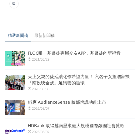
精選新聞稿
最新新聞稿
FLOC唯一基督徒專屬交友APP，基督徒的新福音
2021/03/29
天上父親的愛延續化作希望力量！ 六名子女捐贈家扶
「南投映全號」延續善的循環
2026/08/08
鎧應 AudienceSense 臉部辨識功能上市
2026/08/07
HDBank 取得越南歷來最大規模國際銀團社會貸款
2026/08/07