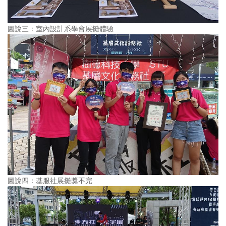
圖說三：室內設計系學會展攤體驗
圖說四：基服社展攤獎不完