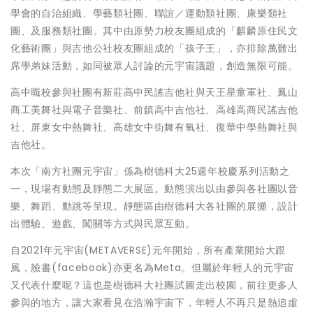
學會的自治組織、學藝類社團、聯誼／運動類社團、康樂類社
團、及服務類社團。其中由原勢力校友團組成的「麒麟原住民文
化藝術團」與吉他公社校友團組成的「孩子王」，亦排除萬難出
席學弟妹活動，如同被眾人討論的元宇宙議題，創造無限可能。
高中職校參與社團有新莊高中民謠吉他社與天王星童軍社、鳳山
商工美舞社與電子音樂社、前鎮高中吉他社、高雄高商民謠吉他
社、屏東女中熱舞社、高雄女中街舞有氧社、復華中學熱舞社與
吉他社。
本次「南方社團元宇宙」係為樹德科大25週年校慶系列活動之
一，現場有動態及靜態二大展區。動態演出以由參與各社團以音
樂、舞蹈、動跳等呈現。靜態區由樹德科大各社團的展攤，設計
出體驗、遊戲、闖關等方式與民眾互動。
自2021年元宇宙(METAVERSE)元年開始，所有產業開始大跟
風，臉書(facebook)亦更名為Meta。但屬於年輕人的元宇宙
又代表什麼呢？這也是樹德科大社團試圖走出校園，前往更多人
參與的地方，讓大家看見在浩瀚宇宙下，年輕人不再只是熱追虛