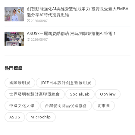
創智動能強化AI與經營雙軸競爭力 投資長受臺大EMBA
邀分享AI時代投資思維
2026/08/07
ASUSx三麗鷗耍酷聯萌 潮玩開學祭搶抱AI筆電！
2026/08/07
熱門標籤
國際發明展
JDIE日本設計創意暨發明展
世界發明智慧財產聯盟總會
SocialLab
OpView
中國文化大學
台灣發明商品促進協會
北市圖
ASUS
Microchip