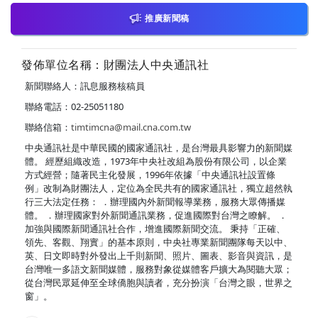
推廣新聞稿
發佈單位名稱：財團法人中央通訊社
新聞聯絡人：訊息服務核稿員
聯絡電話：02-25051180
聯絡信箱：
timtimcna@mail.cna.com.tw
中央通訊社是中華民國的國家通訊社，是台灣最具影響力的新聞媒
體。 經歷組織改造，1973年中央社改組為股份有限公司，以企業
方式經營；隨著民主化發展，1996年依據「中央通訊社設置條
例」改制為財團法人，定位為全民共有的國家通訊社，獨立超然執
行三大法定任務： ．辦理國內外新聞報導業務，服務大眾傳播媒
體。 ．辦理國家對外新聞通訊業務，促進國際對台灣之瞭解。 ．
加強與國際新聞通訊社合作，增進國際新聞交流。 秉持「正確、
領先、客觀、翔實」的基本原則，中央社專業新聞團隊每天以中、
英、日文即時對外發出上千則新聞、照片、圖表、影音與資訊，是
台灣唯一多語文新聞媒體，服務對象從媒體客戶擴大為閱聽大眾；
從台灣民眾延伸至全球僑胞與讀者，充分扮演「台灣之眼，世界之
窗」。