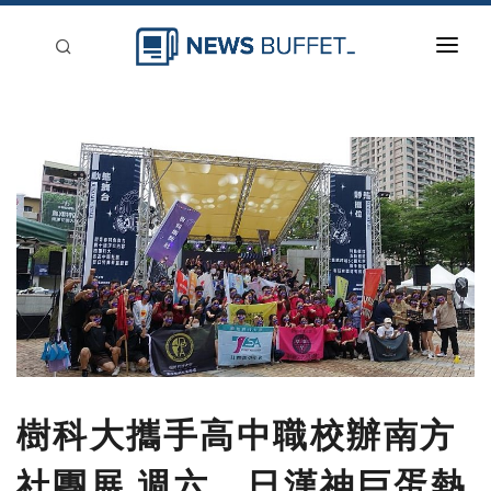
回到首頁
新聞稿分類
登入
刊登
樹科大攜手高中職校辦南方
社團展 週六、日漢神巨蛋熱