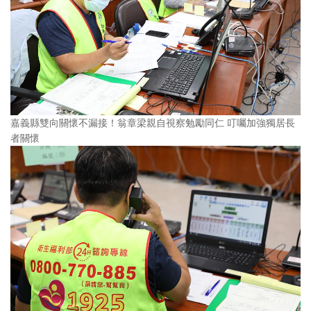
嘉義縣雙向關懷不漏接！翁章梁親自視察勉勵同仁 叮囑加強獨居長
者關懷