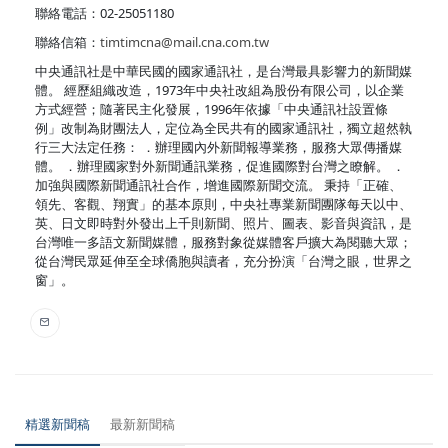
聯絡電話：02-25051180
聯絡信箱：
timtimcna@mail.cna.com.tw
中央通訊社是中華民國的國家通訊社，是台灣最具影響力的新聞媒
體。 經歷組織改造，1973年中央社改組為股份有限公司，以企業
方式經營；隨著民主化發展，1996年依據「中央通訊社設置條
例」改制為財團法人，定位為全民共有的國家通訊社，獨立超然執
行三大法定任務： ．辦理國內外新聞報導業務，服務大眾傳播媒
體。 ．辦理國家對外新聞通訊業務，促進國際對台灣之瞭解。 ．
加強與國際新聞通訊社合作，增進國際新聞交流。 秉持「正確、
領先、客觀、翔實」的基本原則，中央社專業新聞團隊每天以中、
英、日文即時對外發出上千則新聞、照片、圖表、影音與資訊，是
台灣唯一多語文新聞媒體，服務對象從媒體客戶擴大為閱聽大眾；
從台灣民眾延伸至全球僑胞與讀者，充分扮演「台灣之眼，世界之
窗」。
精選新聞稿
最新新聞稿