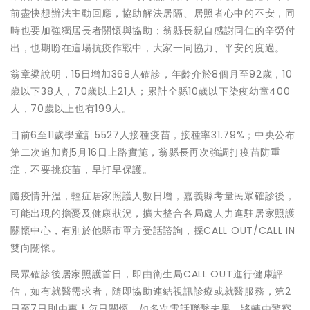
前盡快想辦法主動回應，協助解決居隔、居照者心中的不安，同
時也要加強獨居長者關懷與協助；翁縣長親自感謝同仁的辛勞付
出，也期盼在這場抗疫作戰中，大家一同協力、平安的度過。
翁章梁說明，15日增加368人確診，年齡介於8個月至92歲，10
歲以下38人，70歲以上21人；累計全縣10歲以下染疫幼童400
人，70歲以上也有199人。
目前6至11歲學童計5527人接種疫苗，接種率31.79%；中央公布
第二次追加劑5月16日上路實施，翁縣長再次強調打疫苗防重
症，不要挑疫苗，早打早保護。
隨疫情升溫，輕症居家照護人數日增，嘉義縣考量民眾確診後，
可能出現的擔憂及健康狀況，擴大整合各局處人力進駐居家照護
關懷中心，有別於他縣市單方受話諮詢，採CALL OUT/CALL IN
雙向關懷。
民眾確診後居家照護首日，即由衛生局CALL OUT進行健康評
估，如有就醫需求者，隨即協助連結視訊診療或就醫服務，第2
日至7日則由專人每日關懷，如多次電話聯繫未果，將轉由警察