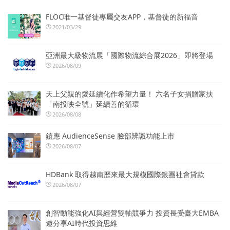
FLOC唯一基督徒專屬交友APP，基督徒的新福音
2021/03/29
亞洲最大級物流展「國際物流綜合展2026」即將登場
2026/08/09
天上父親的愛延續化作希望力量！ 六名子女捐贈家扶
「南投映全號」延續善的循環
2026/08/08
鎧應 AudienceSense 臉部辨識功能上市
2026/08/07
HDBank 取得越南歷來最大規模國際銀團社會貸款
2026/08/07
創智動能強化AI與經營雙軸競爭力 投資長受臺大EMBA
邀分享AI時代投資思維