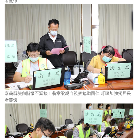
者關懷
嘉義縣雙向關懷不漏接！翁章梁親自視察勉勵同仁 叮囑加強獨居長
者關懷