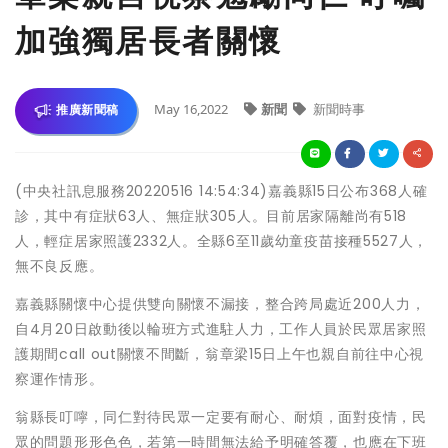
加強獨居長者關懷
May 16,2022
新聞
新聞時事
推廣新聞稿
(中央社訊息服務20220516 14:54:34)嘉義縣15日公布368人確
診，其中有症狀63人、無症狀305人。目前居家隔離尚有518
人，輕症居家照護2332人。全縣6至11歲幼童疫苗接種5527人，
無不良反應。
嘉義縣關懷中心提供雙向關懷不漏接，整合跨局處近200人力，
自4月20日啟動後以輪班方式進駐人力，工作人員於民眾居家照
護期間call out關懷不間斷，翁章梁15日上午也親自前往中心視
察運作情形。
翁縣長叮嚀，同仁對待民眾一定要有耐心、耐煩，面對疫情，民
眾的問題形形色色，若第一時間無法給予明確答覆，也應在下班