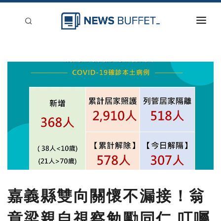
回到首頁
新聞稿分類
登入
刊登
嘉義縣雙向關懷不漏接！翁
章梁親自視察勉勵同仁 叮囑