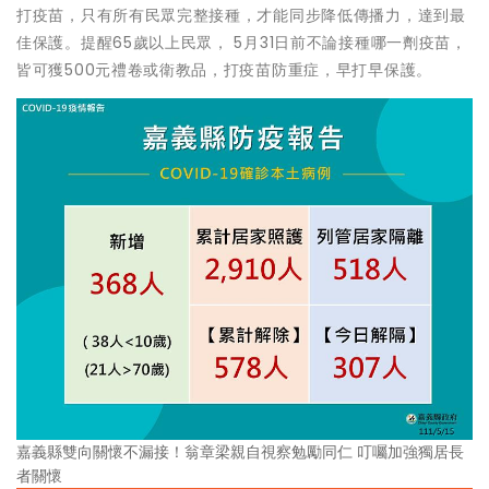
打疫苗，只有所有民眾完整接種，才能同步降低傳播力，達到最
佳保護。提醒65歲以上民眾， 5月31日前不論接種哪一劑疫苗，
皆可獲500元禮卷或衛教品，打疫苗防重症，早打早保護。
嘉義縣雙向關懷不漏接！翁章梁親自視察勉勵同仁 叮囑加強獨居長
者關懷