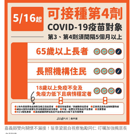
嘉義縣雙向關懷不漏接！翁章梁親自視察勉勵同仁 叮囑加強獨居長