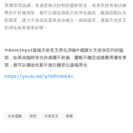
周遭環境詭譎，有過度無法控制的靈動狀況，或者突然有無法解
釋的不舒服情形，都可以聽這個影片的淨化過程，建議搭配白光
防護罩，讓大天使或高靈來為你建立一個防護罩，邊聽天使音叉
的淨化效果會更好喔！
✡Amethyst遠端天使音叉淨化消磁✡感謝大天使加百列的協
助，如果你臨時有任何感覺不舒服、靈動不穩定或感覺周遭有東
西，都可以播放此影片進行擴音以遠端淨化
https://youtu.be/qYSlPOAGi4c
生命靈數
冥想
天使音叉
療癒