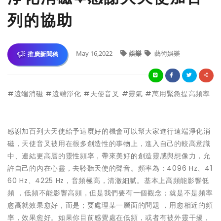
列的協助
May 16,2022
娛樂
藝術娛樂
推廣新聞稿
#遠端消磁 #遠端淨化 #天使音叉 #靈氣 #萬用緊急提高頻率
感謝加百列大天使給予這麼好的機會可以幫大家進行遠端淨化消
磁，天使音叉被用在很多創造性的事物上，進入自己的較高意識
中、連結更高層的靈性頻率，帶來美好的創造靈感與想像力，允
許自己的內在心靈，去聆聽天使的聲音。頻率為：4096 Hz、41
60 Hz、4225 Hz，音頻極高，清澈細膩。基本上高頻能影響低
頻 ，低頻不能影響高頻，但是我們要有一個觀念；就是不是頻率
愈高就效果愈好，而是；要處理某一層面的問題 ，用愈相近的頻
率，效果愈好。如果你目前感覺處在低頻，或者有被外靈干擾，