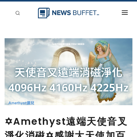
回到首頁
新聞稿分類
登入
刊登
✡Amethyst遠端天使音叉
淨化消磁✡感謝大天使加百