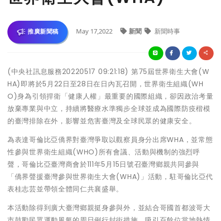
May 17,2022
新聞
新聞時事
推廣新聞稿
(中央社訊息服務20220517 09:21:18) 第75屆世界衛生大會(W
HA)即將於5月22日至28日在日內瓦召開，世界衛生組織(WH
O)身為引領捍衛「健康人權」最重要的國際組織，卻因政治考量
放棄專業與中立，持續將醫療水準獨步全球並成為國際防疫楷模
的臺灣排除在外，影響並危害臺灣及全球民眾的健康安全。
為表達哥倫比亞僑界對臺灣爭取以觀察員身分出席WHA，並常態
性參與世界衛生組織(WHO)所有會議、活動與機制的強烈呼
聲，哥倫比亞臺灣商會於111年5月15日號召臺灣鄉親共同參與
「僑界聲援臺灣參與世界衛生大會(WHA)」活動，駐哥倫比亞代
表桂志芸並帶領全體同仁共襄盛舉。
本活動除得到廣大臺灣鄉親挺身參與外，並結合哥國首都波哥大
市鼓勵民眾運動風氣的周日例行封街措施，吸引百餘位當地熱情