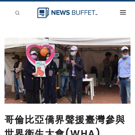
回到首頁
新聞稿分類
登入
刊登
哥倫比亞僑界聲援臺灣參與
世界衛生大會(WHA)