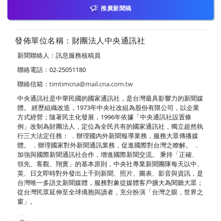
推廣新聞稿
發佈單位名稱：財團法人中央通訊社
新聞聯絡人：訊息服務核稿員
聯絡電話：02-25051180
聯絡信箱：
timtimcna@mail.cna.com.tw
中央通訊社是中華民國的國家通訊社，是台灣最具影響力的新聞媒
體。 經歷組織改造，1973年中央社改組為股份有限公司，以企業
方式經營；隨著民主化發展，1996年依據「中央通訊社設置條
例」改制為財團法人，定位為全民共有的國家通訊社，獨立超然執
行三大法定任務： ．辦理國內外新聞報導業務，服務大眾傳播媒
體。 ．辦理國家對外新聞通訊業務，促進國際對台灣之瞭解。 ．
加強與國際新聞通訊社合作，增進國際新聞交流。 秉持「正確、
領先、客觀、翔實」的基本原則，中央社專業新聞團隊每天以中、
英、日文即時對外發出上千則新聞、照片、圖表、影音與資訊，是
台灣唯一多語文新聞媒體，服務對象從媒體客戶擴大為閱聽大眾；
從台灣民眾延伸至全球僑胞與讀者，充分扮演「台灣之眼，世界之
窗」。