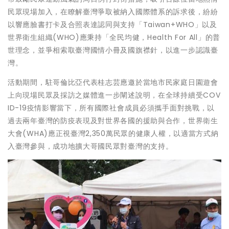
民眾現場加入，在瞭解臺灣爭取被納入國際體系的訴求後，紛紛
以響應臉書打卡及合照表達認同與支持「Taiwan+WHO」以及
世界衛生組織(WHO)應秉持「全民均健，Health For All」的普
世理念，並爭相索取臺灣國情小冊及國旗襟針，以進一步認識臺
灣。
活動期間，駐哥倫比亞代表桂志芸應邀於當地市民家庭日園遊會
上向現場民眾及採訪之媒體進一步闡述說明，在全球持續受COV
ID-19疫情影響當下，所有國際社會成員必須攜手面對挑戰，以
過去兩年臺灣的防疫表現及對世界各國的援助與合作，世界衛生
大會(WHA)應正視臺灣2,350萬民眾的健康人權，以適當方式納
入臺灣參與，成功地擴大哥國民眾對臺灣的支持。