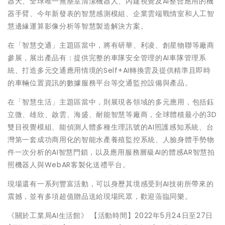
器犬、全球唯一無塵室清潔機器人、內建視覺及AI整合應用的機
器手臂、今年新發表的智慧感測模組、企業雲端戰情室和人工智
慧邊緣運算影像分析等智慧製造解決方案。
在「智慧交通」主題區當中，將有研華、利凌、創星物聯等廠商
參展，展出產品有：提供完整的車隊安全管理的AI車隊管理系
統、打造多元交通應用情境的Self+AI轉換雲及提供精準且即時
的車輛位置資訊的數據服務平台等交通監控設備與產品。
在「智慧生活」主題區當中，則展現各領域的多元應用，包括鈺
立微、雄欣、啟雲、海盛、耐能智慧等廠商，全球體積最小的3D
雙目視覺模組、能偵測人體多種生理訊號的AI照護感知系統、台
灣第一套成功商用化的智能水產養殖監控系統、人臉身體手勢物
件一次分析的AI智慧門鎖，以及應用服務層級AI的體感AR智慧拍
照機器人與WebAR客製化送禮平台。
現場還有一系列豐富活動，可以身歷其境感受到AI技術所帶來的
震撼，並有多項超值贈品送給現場民眾，歡迎蒞臨同樂。
《關於工業局AI生活館》 【活動時間】2022年5月24日至27日