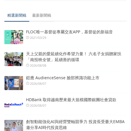
精選新聞稿
最新新聞稿
FLOC唯一基督徒專屬交友APP，基督徒的新福音
2021/03/29
天上父親的愛延續化作希望力量！ 六名子女捐贈家扶
「南投映全號」延續善的循環
2026/08/08
鎧應 AudienceSense 臉部辨識功能上市
2026/08/07
HDBank 取得越南歷來最大規模國際銀團社會貸款
2026/08/07
創智動能強化AI與經營雙軸競爭力 投資長受臺大EMBA
邀分享AI時代投資思維