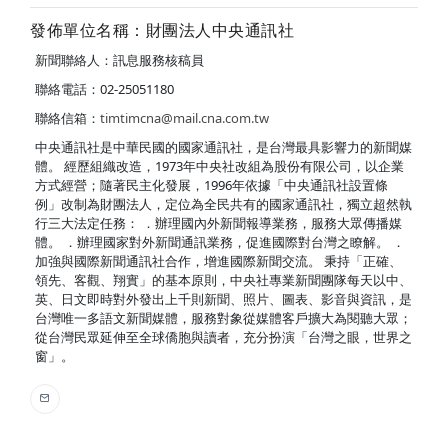
發佈單位名稱：財團法人中央通訊社
新聞聯絡人：訊息服務核稿員
聯絡電話：02-25051180
聯絡信箱：
timtimcna@mail.cna.com.tw
中央通訊社是中華民國的國家通訊社，是台灣最具影響力的新聞媒
體。 經歷組織改造，1973年中央社改組為股份有限公司，以企業
方式經營；隨著民主化發展，1996年依據「中央通訊社設置條
例」改制為財團法人，定位為全民共有的國家通訊社，獨立超然執
行三大法定任務： ．辦理國內外新聞報導業務，服務大眾傳播媒
體。 ．辦理國家對外新聞通訊業務，促進國際對台灣之瞭解。 ．
加強與國際新聞通訊社合作，增進國際新聞交流。 秉持「正確、
領先、客觀、翔實」的基本原則，中央社專業新聞團隊每天以中、
英、日文即時對外發出上千則新聞、照片、圖表、影音與資訊，是
台灣唯一多語文新聞媒體，服務對象從媒體客戶擴大為閱聽大眾；
從台灣民眾延伸至全球僑胞與讀者，充分扮演「台灣之眼，世界之
窗」。