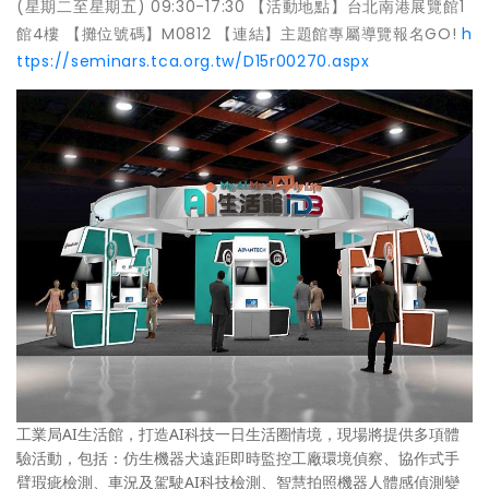
(星期二至星期五) 09:30-17:30 【活動地點】台北南港展覽館1
館4樓 【攤位號碼】M0812 【連結】主題館專屬導覽報名GO!
h
ttps://seminars.tca.org.tw/D15r00270.aspx
工業局AI生活館，打造AI科技一日生活圈情境，現場將提供多項體
驗活動，包括：仿生機器犬遠距即時監控工廠環境偵察、協作式手
臂瑕疵檢測、車況及駕駛AI科技檢測、智慧拍照機器人體感偵測變