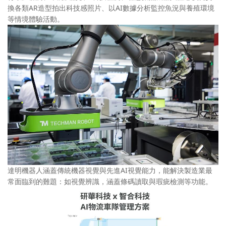
換各類AR造型拍出科技感照片、以AI數據分析監控魚況與養殖環境
等情境體驗活動。
達明機器人涵蓋傳統機器視覺與先進AI視覺能力，能解決製造業最
常面臨到的難題：如視覺辨識，涵蓋條碼讀取與瑕疵檢測等功能。