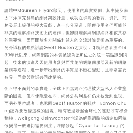
論壇中Maureen Hilyard談到，使用者的真實案例，其中提及南
太平洋庫克群島的網路架設計畫，成功在群島的教育、資訊、商
務發展上提供的極大貢獻，進一步分享道，即便使用者們可能並
非真的理解網路技術上的運作，但卻能理解與網際網路相依共存
的重要性，因而開放多方關係利益人的交流討論是極為重要的。
另外議程的焦點討論Geoff Huston之演說，引領與會者溯至19
80年代以來，網際網路的本質被認為是IP位址的統一端點識別談
起，後來的演進及因使用者參與而共創的網路伺服器及新的網路
架構等過程，進一步帶出網路的本質是不斷在變動，且非常需要
各界一同參與對話共同建構的。
但不得不面對的事實是，全球正面臨網路治理被大型私人企業壟
斷的困境，但即使隱憂在即，網路公共利益卻仍未被受到重視。
而另外兩位講者，也認同Geoff Huston的觀點，Edmon Chu
ng認為要改變這樣的困境，唯有透過發起全球性的運動才有機會
翻轉，Wolfgang Kleinwächter也認為網際網路的穩定如同氣
候變遷一般迫切需要關注，呼籲發起「Cyber for future」的