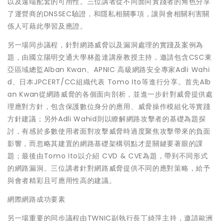
以及遠端配套的可用性。三位講者從不同面向實踐者的角色分享
了運營商的DNSSEC驗證，和隱私相關事項，讓與會相關利害關
係人可藉此學習及應證。
另一場同步議程，針對網路威脅以及漏洞處理的實踐及案例為
題，由國立陽明交通大學林盈達講座教授主持，邀請包含CSC東
亞區域總監Alban Kwan、APNIC 高級網路安全專家Adli Wahi
d、日本JPCERT/CC組織代表 Tomo Ito等進行分享。首先Alb
an Kwan從網路威脅的各個面向剖析，並進一步針對威脅提供處
理應對方針，包含保護數位身分的應用、威脅操作模組化等實踐
方針建議；另外Adli Wahid則以瞭解網路攻擊者的基礎為題探
討，有感於多數使用者面對攻擊威脅時過度聚焦攻擊帶來的負面
影響，而忽略其建置的網路基礎架構弱點才是關鍵要著眼的課
題；最後由Tomo Ito以介紹 CVD & CVE為題，帶到不同形式
的網路漏洞。三位講者針對網路威脅提供不同的應對策略，給予
與會者精彩且可應用性高的建議。
網際網路成功要素
另一場重要的同步議程由TWNIC副執行長丁綺萍主持，邀請歐洲