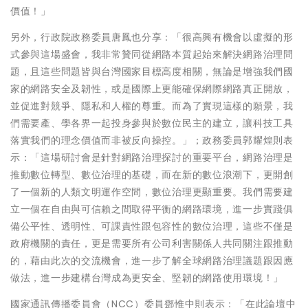
價值！」
另外，行政院政務委員唐鳳也分享：「很高興有機會以虛擬的形
式參與這場盛會，我非常贊同從網路本質起始來解決網路治理問
題，且這些問題皆與台灣國家目標高度相關，無論是增強我們國
家的網路安全及韌性，或是國際上更能確保網際網路真正開放，
並促進對競爭、隱私和人權的尊重。而為了實現這樣的願景，我
們需要產、學各界一起投身參與於數位民主的建立，讓科技工具
落實我們的理念價值而非被反向操控。」；政務委員郭耀煌則表
示：「這場研討會是針對網路治理探討的重要平台，網路治理是
推動數位轉型、數位治理的基礎，而在新的數位浪潮下，更開創
了一個新的人類文明運作空間，數位治理更顯重要。我們需要建
立一個在自由與可信賴之間取得平衡的網路環境，進一步實踐俱
備公平性、透明性、可課責性跟包容性的數位治理，這些不僅是
政府機關的責任，更是需要所有公司利害關係人共同關注跟推動
的，藉由此次的交流機會，進一步了解全球網路治理議題跟因應
做法，進一步建構台灣成為更安全、堅韌的網路使用環境！」
國家通訊傳播委員會（NCC）委員鄧惟中則表示：「在此論壇中