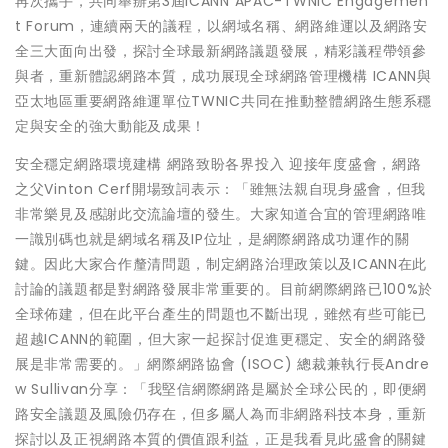
再次攜手，共同舉辦第3屆ICANN APAC-TWNIC Engagemen
t Forum，連續兩天的議程，以網域名稱、網路維運以及網路安
全三大面向出發，探討全球最新網路議題發展，精彩議程帶領參
與者，重新體認網路本質，成功展現全球網路管理機構 ICANN與
亞太地區重要網路維運單位TWNIC共同在推動整體網路生態系穩
定與安全的強大動能及成果！
安全穩定網路環境建構 網路致盼各界投入 迎接年度盛會，網路
之父Vinton Cerf開場致詞表示：「雖無法親自現身盛會，但我
非常樂見及感謝此交流論壇的發生。大家知道合宜的管理網路唯
一識別碼也就是網域名稱及IP位址，是網際網路成功運作的關
鍵。因此大家合作釐清問題，制定網路治理政策以及ICANN在此
討論的議題都是對網路發展非常重要的。目前網際網路已100%於
全球佈建，但在此平台產生的問題也不斷出現，雖然有些可能已
超越ICANN的範圍，但大家一起探討促進更穩定、安全的網路發
展是非常需要的。」網際網路協會 (ISOC) 總裁兼執行長Andre
w Sullivan分享：「我堅信網際網路是屬於全球公民的，即便網
路安全議題及風險仍存在，但多屬人為而非網路科技本身，重新
探討以及正視網路本質的價值跟利益，正是我看見此盛會的關鍵