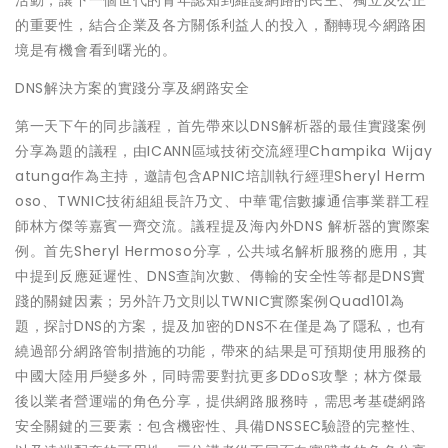
活動，讓下一個世代的青年認知到維護網路的民主、獨立及公正
的重要性，結合企業及各方關係利益人的投入，翻轉現今網路困
境是有機會看到曙光的。
DNS解決方案的實踐分享及網路安全
第一天下午的同步議程，首先帶來以DNS解析器的最佳實踐案例
分享為題的議程，由ICANN區域技術交流經理Champika Wijay
atunga作為主持，邀請包含APNIC培訓執行經理Sheryl Herm
oso、TWNIC技術組組長許乃文、中華電信數據通信事業群工程
師林方傑等嘉賓一齊交流。議程提及海內外DNS 解析器的實際案
例。首先Sheryl Hermoso分享，公共域名解析服務的應用，其
中提到反應延遲性、DNS查詢次數、傳輸的安全性等都是DNS實
踐的關鍵因素；另外許乃文則以TWNIC實際案例Quad101為
題，探討DNS的方案，提及加密的DNS不在僅是為了隱私，也有
繞過部分網路管制措施的功能，帶來的結果是可預期使用服務的
中國大陸用戶變多外，同時需要對抗更多DDoS攻擊；林方傑最
後以業者營運端的角色分享，提供網路服務時，需思考基礎網路
安全關鍵的三要素：包含機密性、具備DNSSEC驗證的完整性、