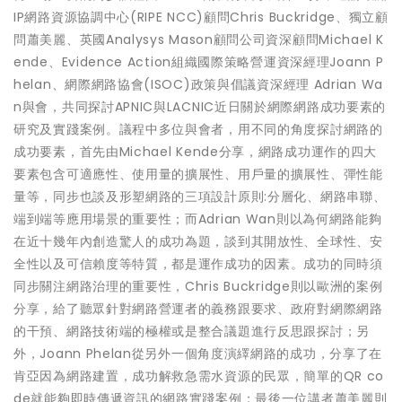
IP網路資源協調中心(RIPE NCC)顧問Chris Buckridge、獨立顧
問蕭美麗、英國Analysys Mason顧問公司資深顧問Michael K
ende、Evidence Action組織國際策略營運資深經理Joann P
helan、網際網路協會(ISOC)政策與倡議資深經理 Adrian Wa
n與會，共同探討APNIC與LACNIC近日關於網際網路成功要素的
研究及實踐案例。議程中多位與會者，用不同的角度探討網路的
成功要素，首先由Michael Kende分享，網路成功運作的四大
要素包含可適應性、使用量的擴展性、用戶量的擴展性、彈性能
量等，同步也談及形塑網路的三項設計原則:分層化、網路串聯、
端到端等應用場景的重要性；而Adrian Wan則以為何網路能夠
在近十幾年內創造驚人的成功為題，談到其開放性、全球性、安
全性以及可信賴度等特質，都是運作成功的因素。成功的同時須
同步關注網路治理的重要性，Chris Buckridge則以歐洲的案例
分享，給了聽眾針對網路營運者的義務跟要求、政府對網際網路
的干預、網路技術端的極權或是整合議題進行反思跟探討；另
外，Joann Phelan從另外一個角度演繹網路的成功，分享了在
肯亞因為網路建置，成功解救急需水資源的民眾，簡單的QR co
de就能夠即時傳遞資訊的網路實踐案例；最後一位講者蕭美麗則