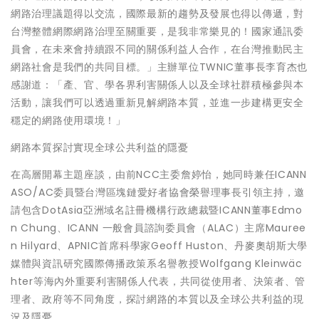
網路治理議題得以交流，國際最新的趨勢及發展也得以傳遞，對
台灣整體網際網路治理至關重要，是我非常樂見的！國家通訊委
員會，在未來會持續跟不同的關係利益人合作，在台灣推動民主
網路社會是我們的共同目標。」主辦單位TWNIC董事長李育杰也
感謝道：「產、官、學各界利害關係人以及全球社群積極參與本
活動，讓我們可以透過重新見解網路本質，並進一步建構更安全
穩定的網路使用環境！」
網路本質探討實現全球公共利益的隱憂
在高層開幕主題座談，由前NCC主委詹婷怡，她同時兼任ICANN
ASO/AC委員暨台灣區塊鏈愛好者協會榮譽理事長引領主持，邀
請包含DotAsia亞洲域名註冊機構行政總裁暨ICANN董事Edmo
n Chung、ICANN 一般會員諮詢委員會（ALAC）主席Mauree
n Hilyard、APNIC首席科學家Geoff Huston、丹麥奧胡斯大學
媒體與資訊研究國際傳播政策系名譽教授Wolfgang Kleinwäc
hter等海內外重要利害關係人代表，共同從使用者、決策者、管
理者、政府等不同角度，探討網路的本質以及全球公共利益的現
況及隱憂。