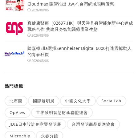
Cloudmax 匯智推出 .tw／.台灣網域限時優惠
2026/08/06
真健康醫療（02697.HK）與天津具身智能創新中心達成
戰略合作 共建具身智能醫療產業生態
2026/08/06
陳嘉樺Ella選擇Sennheiser Digital 6000打造震撼動人
的青春狂歡
2026/08/06
熱門標籤
北市圖
國際發明展
中國文化大學
SocialLab
OpView
世界發明智慧財產聯盟總會
JDIE日本設計創意暨發明展
台灣發明商品促進協會
Microchip
永春分館