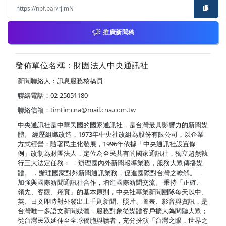
推廣新聞稿
發佈單位名稱：財團法人中央通訊社
新聞聯絡人：訊息服務核稿員
聯絡電話：02-25051180
聯絡信箱：
timtimcna@mail.cna.com.tw
中央通訊社是中華民國的國家通訊社，是台灣最具影響力的新聞媒
體。 經歷組織改造，1973年中央社改組為股份有限公司，以企業
方式經營；隨著民主化發展，1996年依據「中央通訊社設置條
例」改制為財團法人，定位為全民共有的國家通訊社，獨立超然執
行三大法定任務： ．辦理國內外新聞報導業務，服務大眾傳播媒
體。 ．辦理國家對外新聞通訊業務，促進國際對台灣之瞭解。 ．
加強與國際新聞通訊社合作，增進國際新聞交流。 秉持「正確、
領先、客觀、翔實」的基本原則，中央社專業新聞團隊每天以中、
英、日文即時對外發出上千則新聞、照片、圖表、影音與資訊，是
台灣唯一多語文新聞媒體，服務對象從媒體客戶擴大為閱聽大眾；
從台灣民眾延伸至全球僑胞與讀者，充分扮演「台灣之眼，世界之