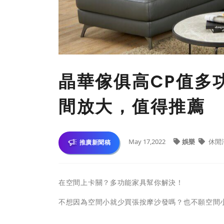
晶華傢俱高CP值多
間放大，值得推薦
May 17,2022
娛樂
休閒
推廣新聞稿
在空間上卡關？多功能家具幫你解決！
不想因為空間小就少買張按摩沙發嗎？也不願空間