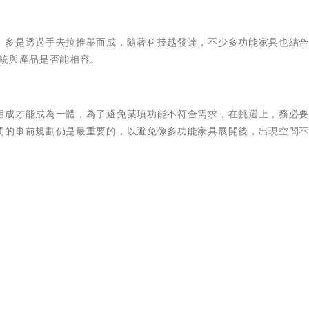
，多是透過手去拉推舉而成，隨著科技越發達，不少多功能家具也結
系統與產品是否能相容。
相成才能成為一體，為了避免某項功能不符合需求，在挑選上，務必
間的事前規劃仍是最重要的，以避免像多功能家具展開後，出現空間