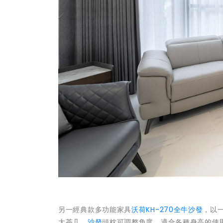
另一經典款多功能家具
沃荷KH-270全牛沙發
，以
大茶几。
沙發
頭枕可調整角度，適合各種身高的使