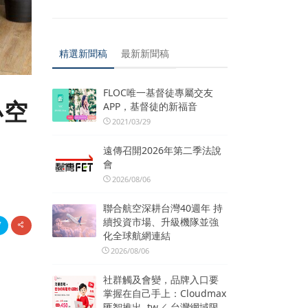
精選新聞稿
最新新聞稿
FLOC唯一基督徒專屬交友
小空
APP，基督徒的新福音
2021/03/29
遠傳召開2026年第二季法說
會
2026/08/06
聯合航空深耕台灣40週年 持
續投資市場、升級機隊並強
化全球航網連結
2026/08/06
社群觸及會變，品牌入口要
掌握在自己手上：Cloudmax
匯智推出 .tw／.台灣網域限