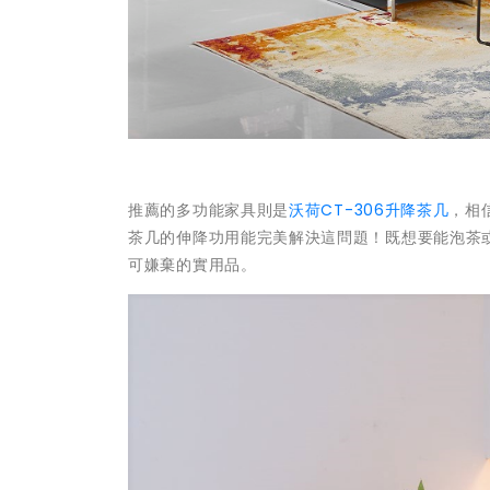
推薦的多功能家具則是
沃荷CT-306升降茶几
，相
茶几的伸降功用能完美解決這問題！既想要能泡茶
可嫌棄的實用品。