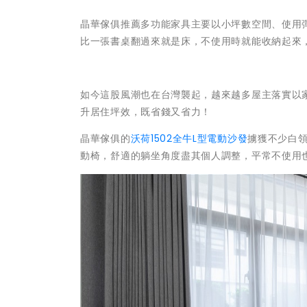
晶華傢俱推薦多功能家具主要以小坪數空間、使用
比一張書桌翻過來就是床，不使用時就能收納起來
如今這股風潮也在台灣襲起，越來越多屋主落實以
升居住坪效，既省錢又省力！
晶華傢俱的
沃荷1502全牛L型電動沙發
擄獲不少白
動椅，舒適的躺坐角度盡其個人調整，平常不使用