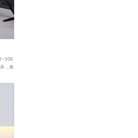
-306
兼具，無