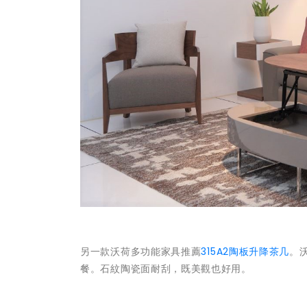
另一款沃荷多功能家具推薦
315A2陶板升降茶几
。
餐。石紋陶瓷面耐刮，既美觀也好用。