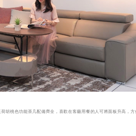
沃荷胡桃色功能茶几配備齊全，喜歡在客廳用餐的人可將面板升高，方