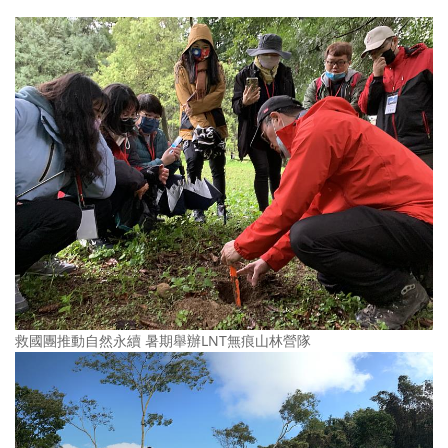
救國團推動自然永續 暑期舉辦LNT無痕山林營隊