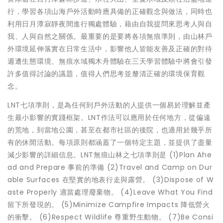
行，學習各項山海戶外活動時應具備的正確觀念與做法，同時也
利用日月潭寂靜夜間進行獨處體驗，藉由自我提問來思考人與自
我、人與自然之關係。最重要的是要將各項無痕準則，由山林戶
外環境延伸落實在日常生活中，影響他人皆能友善及正確的對待
週遭生態環境、無痕水域獨木舟體驗在三天學習體驗中將會引發
許多值得討論的議題，值得人們思考並釐清正確的環境保育觀
念。
LNT七項準則，是為任何到戶外活動的人提供一個易於理解並產
生最小影響的實踐框架。LNT作法可以應用於任何地方，從偏遠
的荒地，到當地公園，甚至在都市社區的後院，也適用於幾乎所
有的休閒活動。每項原則都涵蓋了一個特定主題，並提供了盡量
減少影響的詳細信息。LNT無痕山林之七項準則是 (1)Plan Ahe
ad and Prepare 事前的準備 (2)Travel and Camp on Dur
able Surfaces 在堅實的地表行走與露營。 (3)Dispose of W
aste Properly 適當處理廢棄物。 (4)Leave What You Find
留下所發現的。 (5)Minimize Campfire Impacts 降低營火
的衝擊。 (6)Respect Wildlife 尊重野生動物。 (7)Be Consi