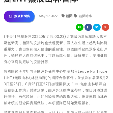
May 17,2022
新聞
新聞時事
推廣新聞稿
(中央社訊息服務20220517 15:03:23)近期國內新冠確診人數不
斷創新高，相關防疫措施也幾經更新，國人在生活上感到無比沉
重壓力，也自覺到個人健康的重要性。救國團呼籲民眾多走出戶
外，徜徉在大自然懷抱中，可以放鬆心情、紓解壓力，要用健康
身心來對抗嚴峻的疫情挑戰。
救國團於今年初向美國戶外倫理中心申請加入Leave No Trace
(LNT)無痕山林(林務局譯)的國際合作夥伴，並規劃在暑期8月2
3日至25日、8月25日至27日辦理兩梯次「LNT無痕山林明潭自
我察覺工作坊」營隊活動，由戶外活動專家帶領，在日月潭透過
輕健行、自然體驗、小組討論發表的教學方式，推廣無痕山林自
然永續的觀念與實踐做法，本項營隊已開始受理報名。
營隊選在日月潭森林步道、水社大山、聖愛水域及頭社活盆地進