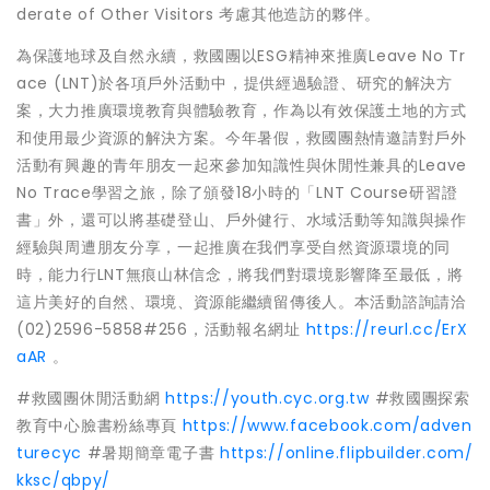
derate of Other Visitors 考慮其他造訪的夥伴。
為保護地球及自然永續，救國團以ESG精神來推廣Leave No Tr
ace (LNT)於各項戶外活動中，提供經過驗證、研究的解決方
案，大力推廣環境教育與體驗教育，作為以有效保護土地的方式
和使用最少資源的解決方案。今年暑假，救國團熱情邀請對戶外
活動有興趣的青年朋友一起來參加知識性與休閒性兼具的Leave
No Trace學習之旅，除了頒發18小時的「LNT Course研習證
書」外，還可以將基礎登山、戶外健行、水域活動等知識與操作
經驗與周遭朋友分享，一起推廣在我們享受自然資源環境的同
時，能力行LNT無痕山林信念，將我們對環境影響降至最低，將
這片美好的自然、環境、資源能繼續留傳後人。本活動諮詢請洽
(02)2596-5858#256，活動報名網址
https://reurl.cc/ErX
aAR
。
#救國團休閒活動網
https://youth.cyc.org.tw
#救國團探索
教育中心臉書粉絲專頁
https://www.facebook.com/adven
turecyc
#暑期簡章電子書
https://online.flipbuilder.com/
kksc/qbpy/