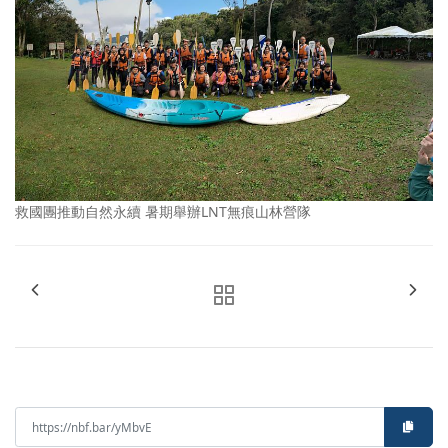
救國團推動自然永續 暑期舉辦LNT無痕山林營隊