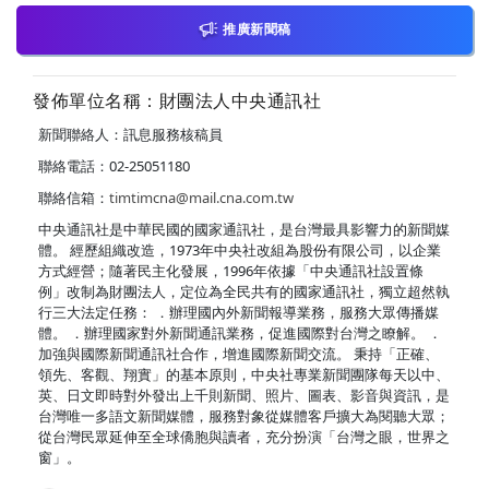
推廣新聞稿
發佈單位名稱：財團法人中央通訊社
新聞聯絡人：訊息服務核稿員
聯絡電話：02-25051180
聯絡信箱：
timtimcna@mail.cna.com.tw
中央通訊社是中華民國的國家通訊社，是台灣最具影響力的新聞媒
體。 經歷組織改造，1973年中央社改組為股份有限公司，以企業
方式經營；隨著民主化發展，1996年依據「中央通訊社設置條
例」改制為財團法人，定位為全民共有的國家通訊社，獨立超然執
行三大法定任務： ．辦理國內外新聞報導業務，服務大眾傳播媒
體。 ．辦理國家對外新聞通訊業務，促進國際對台灣之瞭解。 ．
加強與國際新聞通訊社合作，增進國際新聞交流。 秉持「正確、
領先、客觀、翔實」的基本原則，中央社專業新聞團隊每天以中、
英、日文即時對外發出上千則新聞、照片、圖表、影音與資訊，是
台灣唯一多語文新聞媒體，服務對象從媒體客戶擴大為閱聽大眾；
從台灣民眾延伸至全球僑胞與讀者，充分扮演「台灣之眼，世界之
窗」。