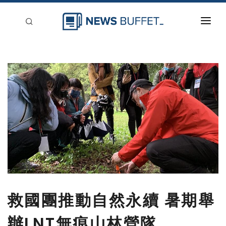
回到首頁
新聞稿分類
登入
刊登
救國團推動自然永續 暑期舉
辦LNT無痕山林營隊