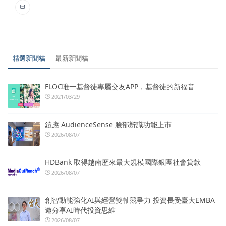
精選新聞稿
最新新聞稿
FLOC唯一基督徒專屬交友APP，基督徒的新福音
2021/03/29
鎧應 AudienceSense 臉部辨識功能上市
2026/08/07
HDBank 取得越南歷來最大規模國際銀團社會貸款
2026/08/07
創智動能強化AI與經營雙軸競爭力 投資長受臺大EMBA
邀分享AI時代投資思維
2026/08/07