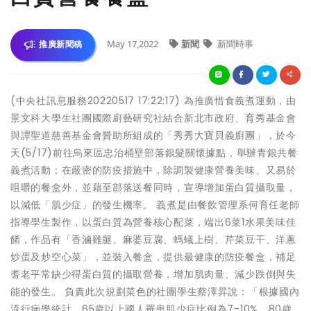
May 17,2022
新聞
新聞時事
推廣新聞稿
(中央社訊息服務20220517 17:22:17) 為推廣惜食義煮運動，由
景文科大學生社團國際廚藝研究社結合新北市政府、育秀基金會
與譚聖道慈善基金會贊助所組成的「秀秀大寶貝義廚團」，於今
天(5/17)前往烏來區忠治桶壁部落銀髮關懷據點，舉辦青銀共餐
義煮活動；在嚴密的防疫措施中，除調製健康營養美味、又易於
咀嚼的餐盒外，並藉至部落送餐同時，宣導增加蛋白質攝取量，
以減低「肌少症」的發生機率。 義煮是由餐飲管理系何育任老師
指導學生製作，以蛋白質為營養核心配菜，端出6菜1水果美味佳
餚，作品有「香滷雞腿、麻婆豆腐、螞蟻上樹、芹菜豆干、洋蔥
炒蛋及炒空心菜」，並裝入餐盒，提供最健康的防疫餐盒，補足
耆老平常缺少得蛋白質的攝取營養，增加肌肉量、減少跌倒與失
能的發生。 負責此次規劃菜色的社團學生蔡澤昇說：「根據國內
流行病學統計，65歲以上國人罹患肌少症比例為7-10%，80歲