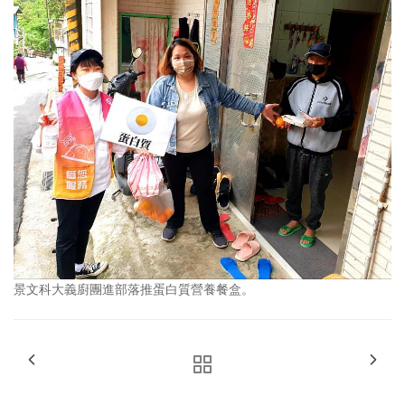
景文科大義廚團進部落推蛋白質營養餐盒。