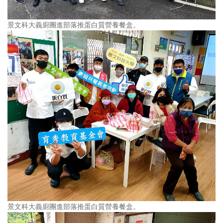
景文科大義廚團進部落推蛋白質營養餐盒。
景文科大義廚團進部落推蛋白質營養餐盒。