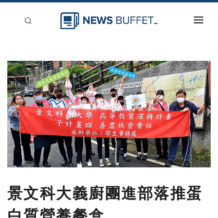
回到首頁
新聞稿分類
登入
刊登
景文科大義廚團進部落推蛋
白質營養餐盒