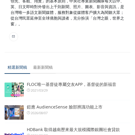
領先、客觀、翔實」的基本原則，中央社專業新聞團隊每天以中、
英、日文即時對外發出上千則新聞、照片、圖表、影音與資訊，是
台灣唯一多語文新聞媒體，服務對象從媒體客戶擴大為閱聽大眾；
從台灣民眾延伸至全球僑胞與讀者，充分扮演「台灣之眼，世界之
窗」。
精選新聞稿
最新新聞稿
FLOC唯一基督徒專屬交友APP，基督徒的新福音
2021/03/29
鎧應 AudienceSense 臉部辨識功能上市
2026/08/07
HDBank 取得越南歷來最大規模國際銀團社會貸款