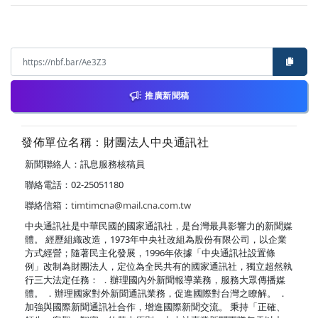
推廣新聞稿
發佈單位名稱：財團法人中央通訊社
新聞聯絡人：訊息服務核稿員
聯絡電話：02-25051180
聯絡信箱：
timtimcna@mail.cna.com.tw
中央通訊社是中華民國的國家通訊社，是台灣最具影響力的新聞媒
體。 經歷組織改造，1973年中央社改組為股份有限公司，以企業
方式經營；隨著民主化發展，1996年依據「中央通訊社設置條
例」改制為財團法人，定位為全民共有的國家通訊社，獨立超然執
行三大法定任務： ．辦理國內外新聞報導業務，服務大眾傳播媒
體。 ．辦理國家對外新聞通訊業務，促進國際對台灣之瞭解。 ．
加強與國際新聞通訊社合作，增進國際新聞交流。 秉持「正確、