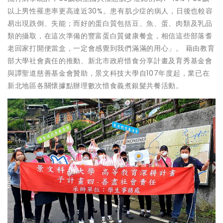
以上男性罹患率更高達近30%。患有肌少症的病人，日後也較容
易出現跌倒、失能；而好的蛋白質包括豆、魚、蛋、肉類及乳品
類的攝取，在這次準備的豐富蛋白質健康餐盒，相信這些部落耆
老回家打開便當盒，一定會感覺到我們滿滿的用心」。 藉由教育
部大學社會責任的推動、新北市政府惜食分享計畫及育秀基金會
與譚聖道慈善基金會贊助，景文科技大學自107年度起，業已在
新北地區各關懷據點辦理數次惜食義煮銀髮共餐活動。