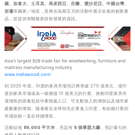
國、加拿大、土耳其、馬來西亞、芬蘭、愛沙尼亞、
中國台灣
、
加蓬
等國家／地區，其將在為期五天的活動中展示全面的創新產
品，並提供有關最新技術發展的資訊。
Asia's largest B2B trade fair for woodworking, furniture and
mattress manufacturing industry
www.indiawood.com
到 2025 年底，印度的家具市場預計將突破 270 億美元，使印
度的家具市場成為一個價值 10 億美元的行業。推動印度家具市
場增長的因素包括中產階級人口、可支配收入的增加以及城市家
庭數量的增加。隨著最近全球領先企業進入印度，有組織行業的
市場份額一直在持續增長。
活動佔地
65,000
平方米
，另設有
5
個專題大廳
，預計吸引的