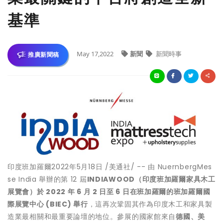
基準
May 17,2022
新聞
新聞時事
推廣新聞稿
印度班加羅爾
2022年5月18日
/美通社/ -- 由 NuernbergMes
se India 舉辦的第 12 屆
INDIAWOOD
（印度班加羅爾家具木工
展覽會）於
2022
年
6
月
2
日至
6
日在班加羅爾的班加羅爾國
際展覽中心
(BIEC)
舉行
，這再次鞏固其作為印度木工和家具製
造業最相關和最重要論壇的地位。參展的國家館來自
德國、美