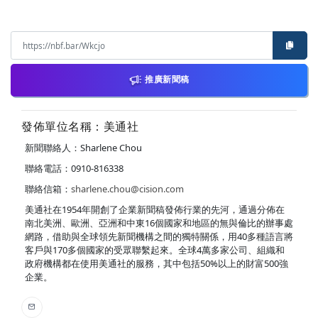
推廣新聞稿
發佈單位名稱：美通社
新聞聯絡人：Sharlene Chou
聯絡電話：0910-816338
聯絡信箱：
sharlene.chou@cision.com
美通社在1954年開創了企業新聞稿發佈行業的先河，通過分佈在
南北美洲、歐洲、亞洲和中東16個國家和地區的無與倫比的辦事處
網路，借助與全球領先新聞機構之間的獨特關係，用40多種語言將
客戶與170多個國家的受眾聯繫起來。全球4萬多家公司、組織和
政府機構都在使用美通社的服務，其中包括50%以上的財富500強
企業。