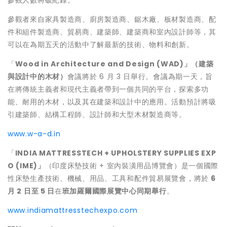
參觀人數將破紀錄。
參觀者來自家具製造商、廚房製造商、鋸木廠、板材製造商、配
件和組件製造商、貿易商、建築師、建築商和室內設計師等，其
可以在為期五天的活動中了解最新的技術、物料和創新。
「
Wood in Architecture and Design (WAD)
」（建築
與設計中的木材）
會議將於 6 月 3 日舉行。會議為期一天，旨
在將傳統主義者和現代主義者帶到一個共同的平台，探索多功
能、耐用的木材，以及其在建築和設計中的應用。活動預計將吸
引建築師、結構工程師、設計師和大型木材製造商等。
www.w-a-d.in
「
INDIA
MATTRESSTECH + UPHOLSTERY SUPPLIES EXP
O (IME)
」
（印度床墊技術 + 室內裝潢用品博覽會）是一個國際
性床墊生產技術、機械、用品、工具和配件貿易展覽會，將於
6
月
2
日至
5
日
在
班加羅爾國際展覽中心同期舉行
。
www.indiamattresstechexpo.com