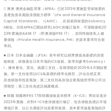
 澳洲 澳洲金融監理署（APRA）已於2013年實施監管保險業的
資產負債表風險清償能力標準「Life and General Insurance
Capital Standards」（LAGIC），此規範與歐盟的Solvency
II相似。目前APRA已開始研究LAGIC的修訂版本，可望能接軌20
23年實施的AASB 17 （即澳洲版IFRS 17），並同時能使私人健
康保險（Private Health Insurance, PHI）的資本要求符合新
準則。
■ 日本 日本金融廳（JFSA）長年研究以經濟價值為基礎的清償
能框架，研擬適合日本市場的ICS規範。新準則參考Solvency I
I，擁有量化、質化、揭露三支柱，並期望能於2025年4月開始實
施。第一支柱使用以ICS為基礎的標準化模型，評估自然災害、
其他保險和投資風險；第二支柱則為加強企業風險管理和公司治
理模型；第三支柱為資訊揭露概述。
■ 韓國 韓國將IFRS 17與韓國保險資本標準（K-ICS）齊頭並進於
2023年實施，針對K-ICS會持續進行修訂，包含保險負債以市場
價值計算、以公允價值評估資產和負債、資本要求涵蓋風險的評