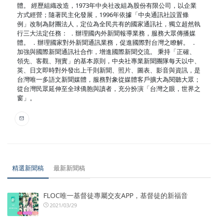
體。 經歷組織改造，1973年中央社改組為股份有限公司，以企業
方式經營；隨著民主化發展，1996年依據「中央通訊社設置條
例」改制為財團法人，定位為全民共有的國家通訊社，獨立超然執
行三大法定任務： ．辦理國內外新聞報導業務，服務大眾傳播媒
體。 ．辦理國家對外新聞通訊業務，促進國際對台灣之瞭解。 ．
加強與國際新聞通訊社合作，增進國際新聞交流。 秉持「正確、
領先、客觀、翔實」的基本原則，中央社專業新聞團隊每天以中、
英、日文即時對外發出上千則新聞、照片、圖表、影音與資訊，是
台灣唯一多語文新聞媒體，服務對象從媒體客戶擴大為閱聽大眾；
從台灣民眾延伸至全球僑胞與讀者，充分扮演「台灣之眼，世界之
窗」。
精選新聞稿
最新新聞稿
FLOC唯一基督徒專屬交友APP，基督徒的新福音
2021/03/29