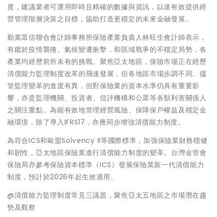
度，建議業者可運用即時且精確的數據與資訊，以達有效提供經
營管理階層決策之目標，協助打造更穩定的未來金融發展。
勤業眾信聯合會計師事務所保險產業負責人林旺生會計師表示，
有鑑於疫情襲捲、氣候變遷衝擊，和區域戰爭的不穩定局勢，各
產業均經歷前所未有的挑戰。聚焦亞太地區，保險市場正在經歷
清償能力監理制度改革的飛速發展，但各地區市場步調不同。儘
管監理變革的進度有異，但對保險業的資本水準仍具有重要影
響，亦是監理機關、投資者、信評機構和公眾等各類利害關係人
之關注重點。為能有效地管理經營風險、保障保戶權益及穩定金
融環境，除了導入IFRS17，亦應同步增強清償能力制度。
為符合ICS和歐盟Solvency II等國際標準，加強保險業財務穩健
和韌性，亞太地區保險業進行清償能力制度的變革。台灣金管會
保險局亦參考保險資本標準（ICS）發展保險業新一代清償能力
制度，預計於2026年起生效適用。
@清償能力監理制度常見三議題，聚焦亞太五地區之市場潛在趨
勢及觀察