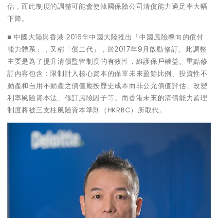
估，而此制度的調整可能會使韓國保險公司清償能力適足率大幅
下降。
■ 中國大陸與香港 2016年中國大陸推出「中國風險導向的償付
能力體系」，又稱「償二代」，於2017年9月啟動修訂。此調整
主要是為了提升清償監管制度的有效性，維護保戶權益。重點修
訂內容包含：限制計入核心資本的保單未來盈餘比例、投資性不
動產和自用不動產之價值應按歷史成本而非公允價值評估、改變
利率風險資本法、修訂風險因子等。而香港未來的清償能力監理
制度將被三支柱風險資本準則（HKRBC）所取代。