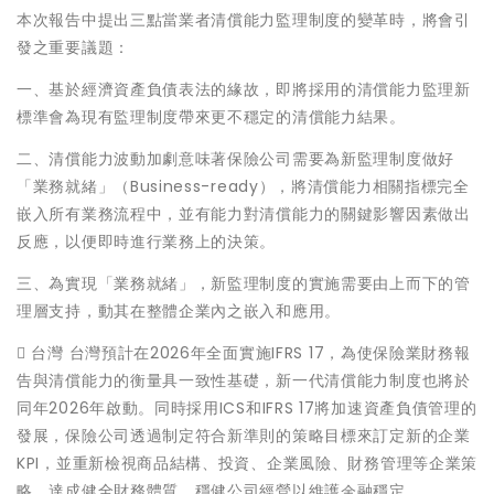
本次報告中提出三點當業者清償能力監理制度的變革時，將會引
發之重要議題：
一、基於經濟資產負債表法的緣故，即將採用的清償能力監理新
標準會為現有監理制度帶來更不穩定的清償能力結果。
二、清償能力波動加劇意味著保險公司需要為新監理制度做好
「業務就緒」（Business-ready），將清償能力相關指標完全
嵌入所有業務流程中，並有能力對清償能力的關鍵影響因素做出
反應，以便即時進行業務上的決策。
三、為實現「業務就緒」，新監理制度的實施需要由上而下的管
理層支持，動其在整體企業內之嵌入和應用。
 台灣 台灣預計在2026年全面實施IFRS 17，為使保險業財務報
告與清償能力的衡量具一致性基礎，新一代清償能力制度也將於
同年2026年啟動。同時採用ICS和IFRS 17將加速資產負債管理的
發展，保險公司透過制定符合新準則的策略目標來訂定新的企業
KPI，並重新檢視商品結構、投資、企業風險、財務管理等企業策
略，達成健全財務體質、穩健公司經營以維護金融穩定。