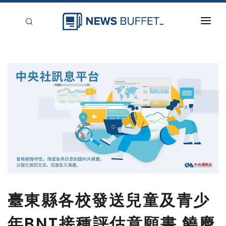
回到首頁
新聞稿分類
登入
刊登
臺東縣各校發送兒童及青少
年BNT接種評估意願書 饒慶