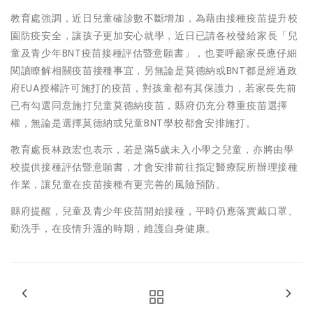
教育處強調，近日兒童確診數不斷增加，為藉由接種疫苗提升校
園防疫安全，讓孩子更加安心就學，近日已請各校發給家長「兒
童及青少年BNT疫苗接種評估暨意願書」，也要呼籲家長應仔細
閱讀瞭解相關疫苗接種事宜，另無論是莫德納或BNT都是經過政
府EUA授權許可施打的疫苗，對孩童都有其保護力，若家長先前
已有勾選同意施打兒童莫德納疫苗，縣府仍充分尊重疫苗選擇
權，無論是選擇莫德納或兒童BNT學校都會安排施打。
教育處長林政宏也表示，若是滿5歲未入小學之兒童，亦將由學
校提供接種評估暨意願書，才會安排前往指定醫療院所辦理接種
作業，讓兒童在疫苗接種有更完善的風險預防。
縣府提醒，兒童及青少年疫苗開始接種，平時仍應落實戴口罩、
勤洗手，在疫情升溫的時期，維護自身健康。