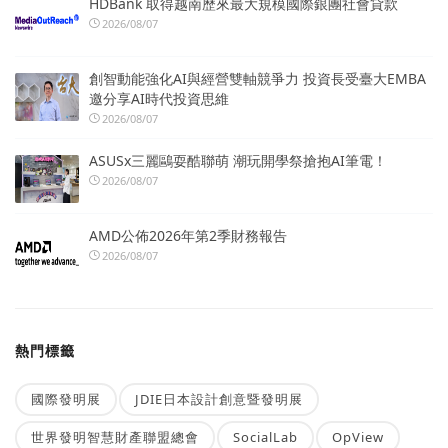
HDBank 取得越南歷來最大規模國際銀團社會貸款
2026/08/07
創智動能強化AI與經營雙軸競爭力 投資長受臺大EMBA
邀分享AI時代投資思維
2026/08/07
ASUSx三麗鷗耍酷聯萌 潮玩開學祭搶抱AI筆電！
2026/08/07
AMD公佈2026年第2季財務報告
2026/08/07
熱門標籤
國際發明展
JDIE日本設計創意暨發明展
世界發明智慧財產聯盟總會
SocialLab
OpView