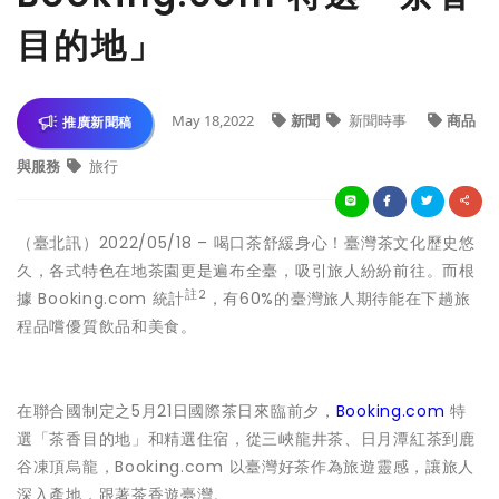
目的地」
May 18,2022
新聞
新聞時事
商品
推廣新聞稿
與服務
旅行
（臺北訊）2022/05/18 – 喝口茶舒緩身心！臺灣茶文化歷史悠
久，各式特色在地茶園更是遍布全臺，吸引旅人紛紛前往。而根
註2
據 Booking.com 統計
，有60%的臺灣旅人期待能在下趟旅
程品嚐優質飲品和美食。
在聯合國制定之5月21日國際茶日來臨前夕，
Booking.com
特
選「茶香目的地」和精選住宿，從三峽龍井茶、日月潭紅茶到鹿
谷凍頂烏龍，Booking.com 以臺灣好茶作為旅遊靈感，讓旅人
深入產地，跟著茶香遊臺灣。