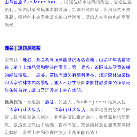
山慕藝旅 Sun Moon Inn
」。民宿位於水社碼頭附近，交通位置
便利，室內以清水模和木材裝潢，氛圍舒適雅致，客房簡約不失
溫馨，獨特的中央天井讓光線自然灑落，讓旅人在室內也能享受
陽光。
鹿谷｜凍頂烏龍茶
南投縣「
鹿谷
」茶區為凍頂烏龍茶的著名產地，山區終年雲霧繚
繞，絕佳土壤品質和豐沛的雨量，讓
「
鹿谷
」茶區成為孕育茶樹
的絕佳環境。
「
鹿谷
」茶區周遭另有德興瀑布、溪頭森林遊樂區
和孟宗竹林等知名景點，旅人不妨在
茶園
啜飲甘醇濃厚的凍頂烏
龍茶後前往，讓自己沉浸於山林自然間。
推薦旅宿：
欲造訪「
鹿谷
」
的旅人，Booking.com 推薦入住
「
孟宗山莊大飯店
」。「
孟宗山莊大飯店
」為當地歷史悠久的飯
店，親切服務為人稱道。客房裝潢以實木為主，整體風格清新雅
致。飯店更提供山中瑜珈、森林導覽、茶藝講解及圍爐煮茶等限
定體驗，喜愛山林和茶香的旅人千萬不能錯過！