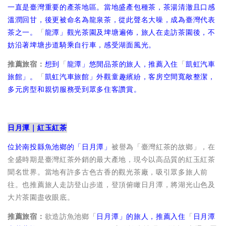
一直是臺灣重要的產茶地區。當地盛產包種茶，茶湯清澈且口感
溫潤回甘，後更被命名為龍泉茶，從此聲名大噪，成為臺灣代表
茶之一。
「
龍潭
」觀光茶園及埤塘遍佈，旅人在走訪茶園後，不
妨沿著埤塘步道騎乘自行車，感受湖面風光。
推薦旅宿：
想到
「
龍潭
」悠閒品茶的旅人，推薦入住
「
凱虹汽車
旅館
」。
「
凱虹汽車旅館
」外觀童趣繽紛，客房空間寬敞整潔，
多元房型和親切服務受到眾多住客讚賞。
日月潭｜紅玉紅茶
位於南投縣魚池鄉的「
日月潭
」
被譽為「臺灣紅茶的故鄉」，在
全盛時期是臺灣紅茶外銷的最大產地，現今以高品質的紅玉紅茶
聞名世界。當地有許多古色古香的觀光茶廠，吸引眾多旅人前
往。也推薦旅人走訪登山步道，登頂俯瞰日月潭，將湖光山色及
大片茶園盡收眼底。
推薦旅宿：
欲造訪魚池鄉「
日月潭
」的旅人，推薦入住
「
日月潭