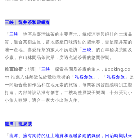
三峽｜龍井茶和碧螺春
「
三峽
」地區為臺灣綠茶的主要產地，氣候涼爽與絕佳的土壤品
質，適合茶樹生長，當地盛產口味清甜的碧螺春，更是龍井茶的
唯一產地。喜愛綠茶的旅人不妨造訪「
三峽
」的百年秘境茶園及
茶廠，在山林間品茶賞景，度過充滿茶香的悠閒假期。
推薦旅宿：
想到「
三峽
」探索茶園及茶廠的旅人，Booking.co
m 推薦入住鄰近位於鶯歌老街的「
私客創旅
」。「
私客創旅
」是
一間融合藝術作品和在地元素的旅宿，每間客房皆圍繞特別主題
打造，內部陳設活潑有創意，二樓為整層親子樂園，十分受到小
小旅人歡迎，適合一家大小出遊入住。
龍潭｜龍泉茶
「
龍潭
」擁有獨特的紅土地質和溫暖多雨的氣候，日治時期以來