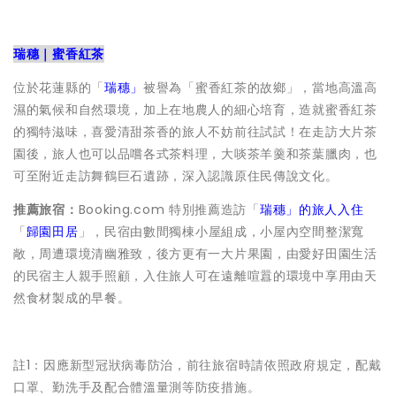
瑞穗｜蜜香紅茶
位於花蓮縣的「
瑞穗
」
被譽為「蜜香紅茶的故鄉」，當地高溫高
濕的氣候和自然環境，加上在地農人的細心培育，造就蜜香紅茶
的獨特滋味，喜愛清甜茶香的旅人不妨前往試試！在走訪大片茶
園後，旅人也可以品嚐各式茶料理，大啖茶羊羹和茶葉臘肉，也
可至附近走訪舞鶴巨石遺跡，深入認識原住民傳說文化。
推薦旅宿：
Booking.com 特別推薦造訪「
瑞穗
」的旅人入住
「
歸園田居
」，民宿由數間獨棟小屋組成，小屋內空間整潔寬
敞，周遭環境清幽雅致，後方更有一大片果園，由愛好田園生活
的民宿主人親手照顧，入住旅人可在遠離喧囂的環境中享用由天
然食材製成的早餐。
註1：因應新型冠狀病毒防治，前往旅宿時請依照政府規定，配戴
口罩、勤洗手及配合體溫量測等防疫措施。