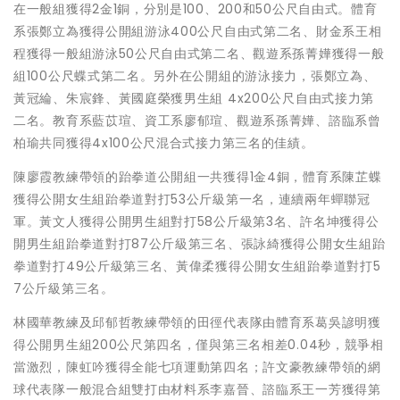
在一般組獲得2金1銅，分別是100、200和50公尺自由式。體育
系張鄭立為獲得公開組游泳400公尺自由式第二名、財金系王相
程獲得一般組游泳50公尺自由式第二名、觀遊系孫菁嬅獲得一般
組100公尺蝶式第二名。另外在公開組的游泳接力，張鄭立為、
黃冠綸、朱宸鋒、黃國庭榮獲男生組 4x200公尺自由式接力第
二名。教育系藍苡瑄、資工系廖郁瑄、觀遊系孫菁嬅、諮臨系曾
柏瑜共同獲得4x100公尺混合式接力第三名的佳績。
陳廖霞教練帶領的跆拳道公開組一共獲得1金4銅，體育系陳芷蝶
獲得公開女生組跆拳道對打53公斤級第一名，連續兩年蟬聯冠
軍。黃文人獲得公開男生組對打58公斤級第3名、許名坤獲得公
開男生組跆拳道對打87公斤級第三名、張詠綺獲得公開女生組跆
拳道對打49公斤級第三名、黃偉柔獲得公開女生組跆拳道對打5
7公斤級第三名。
林國華教練及邱郁哲教練帶領的田徑代表隊由體育系葛吳諺明獲
得公開男生組200公尺第四名，僅與第三名相差0.04秒，競爭相
當激烈，陳虹吟獲得全能七項運動第四名；許文豪教練帶領的網
球代表隊一般混合組雙打由材料系李嘉晉、諮臨系王一芳獲得第