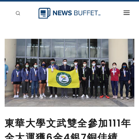
回到首頁
新聞稿分類
登入
刊登
東華大學文武雙全參加111年
全大運獲6金4銀7銅佳績