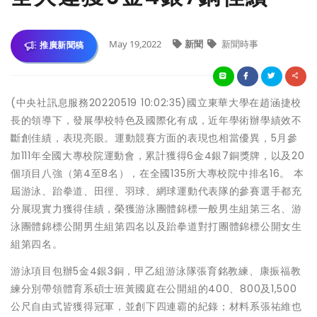
May 19,2022
新聞
新聞時事
推廣新聞稿
(中央社訊息服務20220519 10:02:35)國立東華大學在趙涵捷校
長的領導下，發展學校特色及國際化有成，近年學術辦學績效不
斷創佳績，表現亮眼。運動競賽方面的表現也相當優異，5月參
加111年全國大專校院運動會，累計獲得6金4銀7銅獎牌，以及20
個項目八強（第4至8名），在全國135所大專校院中排名16。 本
屆游泳、跆拳道、田徑、羽球、網球運動代表隊的參賽選手都充
分展現實力獲得佳績，榮獲游泳團體錦標一般男生組第三名、游
泳團體錦標公開男生組第四名以及跆拳道對打團體錦標公開女生
組第四名。
游泳項目包辦5金4銀3銅，甲乙組游泳隊張育銘教練、康振福教
練分別帶領體育系碩士班黃國庭在公開組的400、800及1,500
公尺自由式皆獲得冠軍，並創下四連霸的紀錄；材料系張祐維也