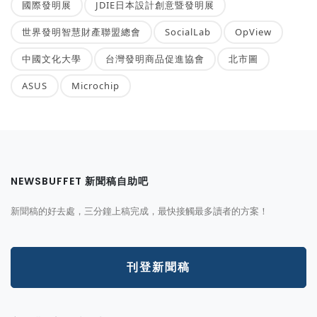
國際發明展
JDIE日本設計創意暨發明展
世界發明智慧財產聯盟總會
SocialLab
OpView
中國文化大學
台灣發明商品促進協會
北市圖
ASUS
Microchip
NEWSBUFFET 新聞稿自助吧
新聞稿的好去處，三分鐘上稿完成，最快接觸最多讀者的方案！
刊登新聞稿