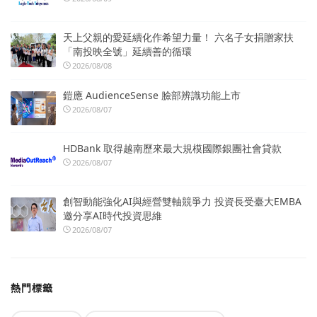
天上父親的愛延續化作希望力量！ 六名子女捐贈家扶
「南投映全號」延續善的循環
2026/08/08
鎧應 AudienceSense 臉部辨識功能上市
2026/08/07
HDBank 取得越南歷來最大規模國際銀團社會貸款
2026/08/07
創智動能強化AI與經營雙軸競爭力 投資長受臺大EMBA
邀分享AI時代投資思維
2026/08/07
熱門標籤