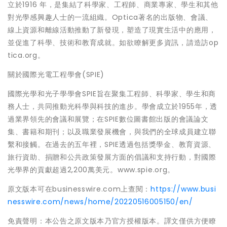
立於1916 年，是集結了科學家、工程師、商業專家、學生和其他
對光學感興趣人士的一流組織。Optica著名的出版物、會議、
線上資源和離線活動推動了新發現，塑造了現實生活中的應用，
並促進了科學、技術和教育成就。如欲瞭解更多資訊，請造訪op
tica.org。
關於國際光電工程學會(SPIE)
國際光學和光子學學會SPIE旨在聚集工程師、科學家、學生和商
務人士，共同推動光科學與科技的進步。學會成立於1955年，透
過業界領先的會議和展覽；在SPIE數位圖書館出版的會議論文
集、書籍和期刊；以及職業發展機會，與我們的全球成員建立聯
繫和接觸。在過去的五年裡，SPIE透過包括獎學金、教育資源、
旅行資助、捐贈和公共政策發展方面的倡議和支持行動，對國際
光學界的貢獻超過2,200萬美元。www.spie.org。
原文版本可在businesswire.com上查閱：
https://www.busi
nesswire.com/news/home/20220516005150/en/
免責聲明：本公告之原文版本乃官方授權版本。譯文僅供方便瞭