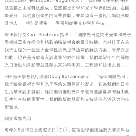
Optica執行長Elizabeth Rogan表示：「我們每天使用的許多
裝置都是由光科技組成，這些都是光學和光子學界創造的。在國
際光日，我們慶祝學界的這些貢獻，並希望這一慶祝活動能激勵
其他人——特別是學生——學習和從事光科學和科技。」
SPIE執行長Kent Rochford指出：「國際光日是突出光學和光子
學領域眾多多樣化和精彩的職業機會的最佳時機。光科技正在為
我們面臨的一些重大全球性挑戰提供亟需的解決方案，未來亦是
如此。現在是考慮進入該產業的絕佳時機，我們希望今年的國際
光日活動能夠影響並激勵未來的科學家、工程師和技術人員。」
IEEE光子學會執行理事Doug Razzano表示：「每個國際光日，
我們都會慶祝光學和光子學悠久而豐富的歷史，它為我們的日常
生活帶來諸多貢獻。經由繼續推動光科學發展並讓世界瞭解由此
衍生的科技的重要性，我們將幫助發展和支持這個充滿活力的技
術領域。」
關於國際光日
每年的5月16日是國際光日(IDL)，這項全球倡議強調光和光科技