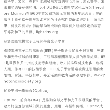
在科學、文化、教育和永續發展方面的核心角色，涉及醫學、通
訊和能源等多個領域。5月16日是紀念物理學家和工程師Theod
ore Maiman在1960年首次成功展示雷射的週年紀念日；光的
廣泛主題使得全世界眾多不同的社會部門都能參與活動，展示科
學、科技和藝術如何能幫助達成聯合國教科文組織設定的教育、
平等及和平的目標。lightday.org
關於國際電機電子工程師學會光子學會
國際電機電子工程師學會(IEEE)光子學會是聚集全球雷射、光電
子和光子領域的科學家、工程師和相關專業人員的專業組織。IEE
E是世界首屈一指的技術專業組織，致力於推動科技進步，造福
人類。作為IEEE的技術學會，IEEE光子學會透過被廣泛引用的出
版物、會議、科技標準、專業活動和教育活動激勵學界。www.p
hotonicssociety.org
關於美國光學學會(Optica)
Optica（前身為OSA）是推動全球光學和光子學發展的學會，
致力於促進該領域知識的產生、應用、存檔和傳播。Optica成