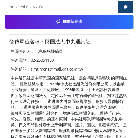
推廣新聞稿
發佈單位名稱：財團法人中央通訊社
新聞聯絡人：訊息服務核稿員
聯絡電話：02-25051180
聯絡信箱：
timtimcna@mail.cna.com.tw
中央通訊社是中華民國的國家通訊社，是台灣最具影響力的新聞媒
體。 經歷組織改造，1973年中央社改組為股份有限公司，以企業
方式經營；隨著民主化發展，1996年依據「中央通訊社設置條
例」改制為財團法人，定位為全民共有的國家通訊社，獨立超然執
行三大法定任務： ．辦理國內外新聞報導業務，服務大眾傳播媒
體。 ．辦理國家對外新聞通訊業務，促進國際對台灣之瞭解。 ．
加強與國際新聞通訊社合作，增進國際新聞交流。 秉持「正確、
領先、客觀、翔實」的基本原則，中央社專業新聞團隊每天以中、
英、日文即時對外發出上千則新聞、照片、圖表、影音與資訊，是
台灣唯一多語文新聞媒體，服務對象從媒體客戶擴大為閱聽大眾；
從台灣民眾延伸至全球僑胞與讀者，充分扮演「台灣之眼，世界之