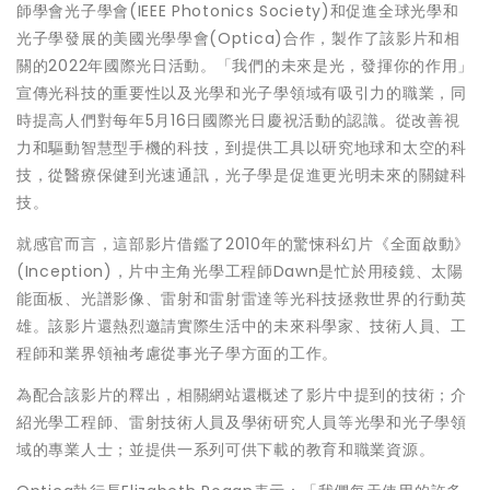
師學會光子學會(IEEE Photonics Society)和促進全球光學和
光子學發展的美國光學學會(Optica)合作，製作了該影片和相
關的2022年國際光日活動。「我們的未來是光，發揮你的作用」
宣傳光科技的重要性以及光學和光子學領域有吸引力的職業，同
時提高人們對每年5月16日國際光日慶祝活動的認識。從改善視
力和驅動智慧型手機的科技，到提供工具以研究地球和太空的科
技，從醫療保健到光速通訊，光子學是促進更光明未來的關鍵科
技。
就感官而言，這部影片借鑑了2010年的驚悚科幻片《全面啟動》
(Inception)，片中主角光學工程師Dawn是忙於用稜鏡、太陽
能面板、光譜影像、雷射和雷射雷達等光科技拯救世界的行動英
雄。該影片還熱烈邀請實際生活中的未來科學家、技術人員、工
程師和業界領袖考慮從事光子學方面的工作。
為配合該影片的釋出，相關網站還概述了影片中提到的技術；介
紹光學工程師、雷射技術人員及學術研究人員等光學和光子學領
域的專業人士；並提供一系列可供下載的教育和職業資源。