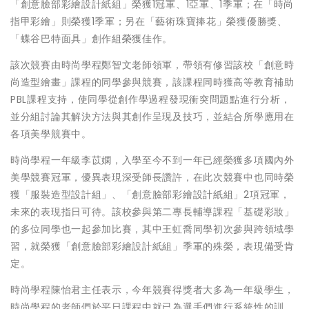
「創意臉部彩繪設計紙組」榮獲1冠軍、1亞軍、1季軍；在「時尚
指甲彩繪」則榮獲1季軍；另在「藝術珠寶捧花」榮獲優勝獎、
「蝶谷巴特面具」創作組榮獲佳作。
該次競賽由時尚學程鄭智文老師領軍，帶領有修習該校「創意時
尚造型繪畫」課程的同學參與競賽，該課程同時獲高等教育補助
PBL課程支持，使同學從創作學過程發現衝突問題點進行分析，
並分組討論其解決方法與其創作呈現及技巧，並結合所學應用在
各項美學競賽中。
時尚學程一年級李苡嫻，入學至今不到一年已經榮獲多項國內外
美學競賽冠軍，優異表現深受師長讚許，在此次競賽中也同時榮
獲「服裝造型設計組」、「創意臉部彩繪設計紙組」2項冠軍，
未來的表現指日可待。該校參與第二專長輔導課程「基礎彩妝」
的多位同學也一起參加比賽，其中王虹喬同學初次參與跨領域學
習，就榮獲「創意臉部彩繪設計紙組」季軍的殊榮，表現備受肯
定。
時尚學程陳怡君主任表示，今年競賽得獎者大多為一年級學生，
時尚學程的老師們於平日課程中就已為選手們進行系統性的訓