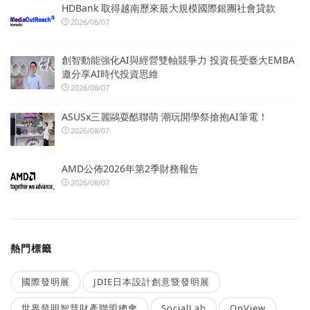
HDBank 取得越南歷來最大規模國際銀團社會貸款
2026/08/07
創智動能強化AI與經營雙軸競爭力 投資長受臺大EMBA
邀分享AI時代投資思維
2026/08/07
ASUSx三麗鷗耍酷聯萌 潮玩開學祭搶抱AI筆電！
2026/08/07
AMD公佈2026年第2季財務報告
2026/08/07
熱門標籤
國際發明展
JDIE日本設計創意暨發明展
世界發明智慧財產聯盟總會
SocialLab
OpView