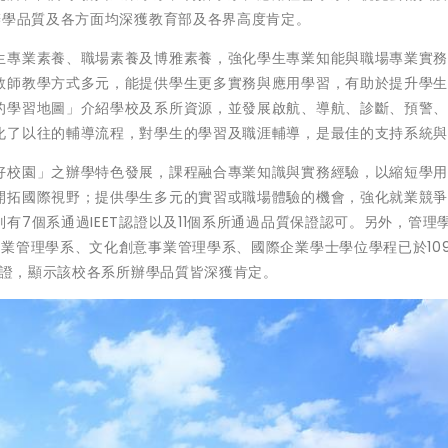
辦學品質及各方面均深獲教育部及各界高度肯定。
生專業素養、職場素養及博雅素養，強化學生專業知能與職場專業實
教師教學方式多元，能提供學生更多實務與應用學習，有助於提升學
的學習地圖」介紹學校及系所資源，並發展啟航、導航、診斷、預警
化了以往的輔導流程，對學生的學習及職涯輔導，是最佳的支持系統
好校園」之辦學特色發展，課程融合專業知識與實務經驗，以縮短學
開拓國際視野；提供學生多元的實習或職場體驗的機會，強化就業競
7個系通過IEET認證以及11個系所通過品質保證認可。另外，管理
業管理學系、文化創意事業管理學系、國際企業學士學位學程已於10
再認證，顯示該校各系所辦學品質皆深獲肯定。