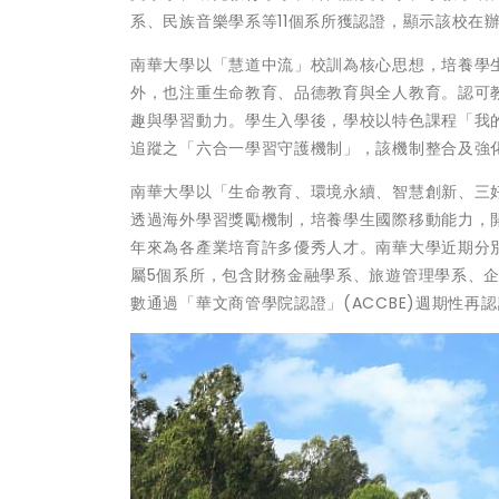
系、民族音樂學系等11個系所獲認證，顯示該校在
南華大學以「慧道中流」校訓為核心思想，培養學
外，也注重生命教育、品德教育與全人教育。認可
趣與學習動力。學生入學後，學校以特色課程「我
追蹤之「六合一學習守護機制」，該機制整合及強
南華大學以「生命教育、環境永續、智慧創新、三
透過海外學習獎勵機制，培養學生國際移動能力，
年來為各產業培育許多優秀人才。南華大學近期分別有
屬5個系所，包含財務金融學系、旅遊管理學系、企
數通過「華文商管學院認證」(ACCBE)週期性