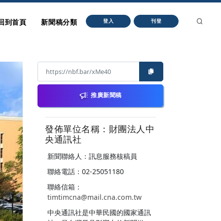
回到首頁
新聞稿分類
登入
刊登
推廣新聞稿
發佈單位名稱：財團法人中
央通訊社
新聞聯絡人：訊息服務核稿員
聯絡電話：02-25051180
聯絡信箱：
timtimcna@mail.cna.com.tw
中央通訊社是中華民國的國家通訊