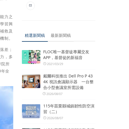
務能力之
生學習興
、補救及
精選新聞稿
最新新聞稿
與機制。
用落差；
FLOC唯一基督徒專屬交友
爭力，多
APP，基督徒的新福音
學院所
2021/03/29
9年全
戴爾科技推出 Dell Pro P 43
4K 視訊會議顯示器 一台整
合小型會議室所需設備
2026/08/07
115年苗栗縣城鎮韌性防空演
習（二）
2026/08/07