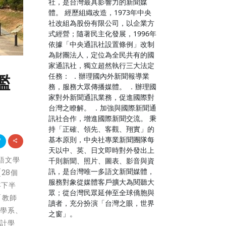
社，是台灣最具影響力的新聞媒
體。 經歷組織改造，1973年中央
社改組為股份有限公司，以企業方
式經營；隨著民主化發展，1996年
依據「中央通訊社設置條例」改制
為財團法人，定位為全民共有的國
家通訊社，獨立超然執行三大法定
任務： ．辦理國內外新聞報導業
鑑
務，服務大眾傳播媒體。 ．辦理國
家對外新聞通訊業務，促進國際對
台灣之瞭解。 ．加強與國際新聞通
訊社合作，增進國際新聞交流。 秉
持「正確、領先、客觀、翔實」的
基本原則，中央社專業新聞團隊每
天以中、英、日文即時對外發出上
國語文學
千則新聞、照片、圖表、影音與資
訊，是台灣唯一多語文新聞媒體，
28個
服務對象從媒體客戶擴大為閱聽大
年下半
眾；從台灣民眾延伸至全球僑胞與
「教師
讀者，充分扮演「台灣之眼，世界
死學系、
之窗」。
設計學