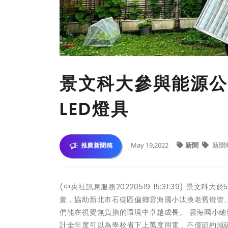
景文科大參與能源公
LED燈具
May 19,2022
新聞
新聞
推廣新聞稿
(中央社訊息服務20220519 15:31:39) 景
畫，協助新北市石碇區偏鄉雲海國小汰換老舊燈管、
們能在視覺無負擔的環境中卓越成長。 雲海國小總務
計全年度可以為學校省下上萬度用電，不僅節約減