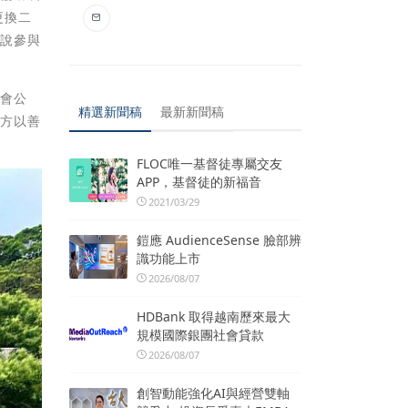
更換二
的說參與
社會公
精選新聞稿
最新新聞稿
地方以善
FLOC唯一基督徒專屬交友
APP，基督徒的新福音
2021/03/29
鎧應 AudienceSense 臉部辨
識功能上市
2026/08/07
HDBank 取得越南歷來最大
規模國際銀團社會貸款
2026/08/07
創智動能強化AI與經營雙軸