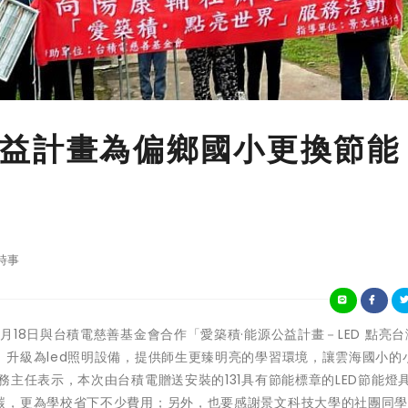
益計畫為偏鄉國小更換節能
時事
文科大於5月18日與台積電慈善基金會合作「愛築積·能源公益計畫－LED 點亮
升級為led照明設備，提供師生更臻明亮的學習環境，讓雲海國小的
主任表示，本次由台積電贈送安裝的131具有節能標章的LED節能燈
碳，更為學校省下不少費用；另外，也要感謝景文科技大學的社團同