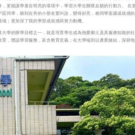
外，更能讓學童在明亮的環境中，學習大學生關懷反饋的行動力。 在
宇廷同學，聽到在旁的小朋友驚叫說，變得好亮，賴同學面露成就感
場域；更加深了我的學習成就感與努力動機。
技大學的辦學目標之一，就是培育學生成為熱愛鄉土及具服務知能的
教育，體認學習服務，富含教育意義；在大學端則以產業鏈結，深耕