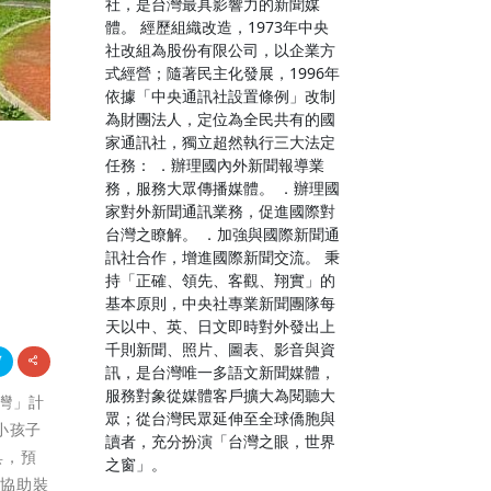
社，是台灣最具影響力的新聞媒
體。 經歷組織改造，1973年中央
社改組為股份有限公司，以企業方
式經營；隨著民主化發展，1996年
依據「中央通訊社設置條例」改制
為財團法人，定位為全民共有的國
家通訊社，獨立超然執行三大法定
任務： ．辦理國內外新聞報導業
務，服務大眾傳播媒體。 ．辦理國
家對外新聞通訊業務，促進國際對
台灣之瞭解。 ．加強與國際新聞通
訊社合作，增進國際新聞交流。 秉
持「正確、領先、客觀、翔實」的
基本原則，中央社專業新聞團隊每
天以中、英、日文即時對外發出上
千則新聞、照片、圖表、影音與資
訊，是台灣唯一多語文新聞媒體，
服務對象從媒體客戶擴大為閱聽大
台灣」計
眾；從台灣民眾延伸至全球僑胞與
小孩子
讀者，充分扮演「台灣之眼，世界
具，預
之窗」。
學協助裝