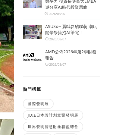
競爭力 投資長受臺大EMBA
邀分享AI時代投資思維
2026/08/07
ASUSx三麗鷗耍酷聯萌 潮玩
開學祭搶抱AI筆電！
2026/08/07
AMD公佈2026年第2季財務
報告
2026/08/07
熱門標籤
國際發明展
JDIE日本設計創意暨發明展
世界發明智慧財產聯盟總會